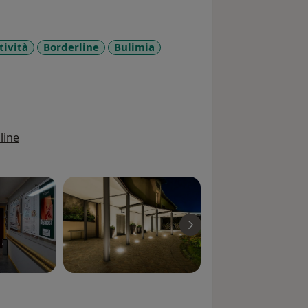
tività
Borderline
Bulimia
ore_diseases
line