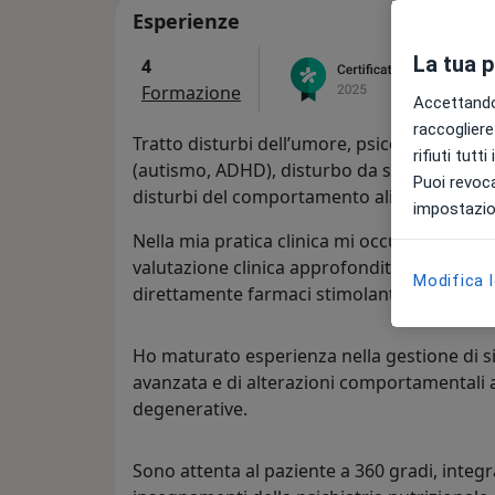
Esperienze
La tua 
4
Formazione
Accettando,
raccogliere 
Tratto disturbi dell’umore, psicosi, disturbi
rifiuti tutt
(autismo, ADHD), disturbo da sintomi somat
Puoi revoca
disturbi del comportamento alimentare.
impostazion
Nella mia pratica clinica mi occupo regola
valutazione clinica approfondita, supporto
Modifica 
direttamente farmaci stimolanti autorizzati
Ho maturato esperienza nella gestione di si
avanzata e di alterazioni comportamentali 
degenerative.
Sono attenta al paziente a 360 gradi, integr