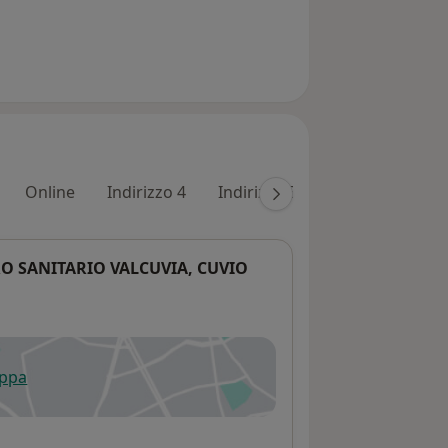
Online
Indirizzo 4
Indirizzo 5
Indirizzo 6
I
TRO SANITARIO VALCUVIA, CUVIO
appa
 apre in una nuova scheda