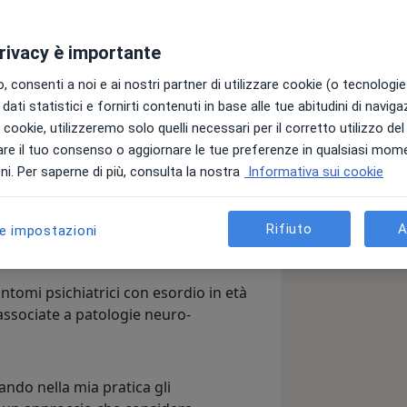
privacy è importante
 consenti a noi e ai nostri partner di utilizzare cookie (o tecnologie 
dati statistici e fornirti contenuti in base alle tue abitudini di navig
 d’ansia, disturbi del neurosviluppo
i i cookie, utilizzeremo solo quelli necessari per il corretto utilizzo de
ici, disturbo ossessivo-compulsivo e
re il tuo consenso o aggiornare le tue preferenze in qualsiasi mom
i. Per saperne di più, consulta la nostra
Informativa sui cookie
rmente di pazienti con ADHD, offrendo
 psico-educativo e prescrivendo
Rifiuto
A
le impostazioni
.
ntomi psichiatrici con esordio in età
associate a patologie neuro-
ando nella mia pratica gli