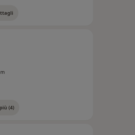
ttagli
ll'esperienza
om
Mostra di più (4)