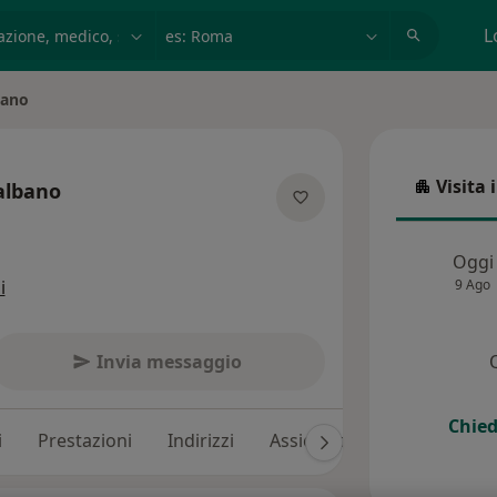
azione, medico, struttura
es: Roma
L
bano
Visita 
albano
Visita in
ecializzazioni
Oggi
i
9 Ago
Invia messaggio
Chied
i
Prestazioni
Indirizzi
Assicurazioni
Recension