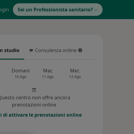
ogin
Sei un Professionista sanitario?
in studio
Consulenza online
 studio
Consulenza online
Domani
Mar,
Mer,
Gio,
Ven
10 Ago
11 Ago
12 Ago
13 Ago
14 Ag
Questo centro non offre ancora
prenotazioni online
i di attivare le prenotazioni online
i (182)
Risposte ai pazienti (467)