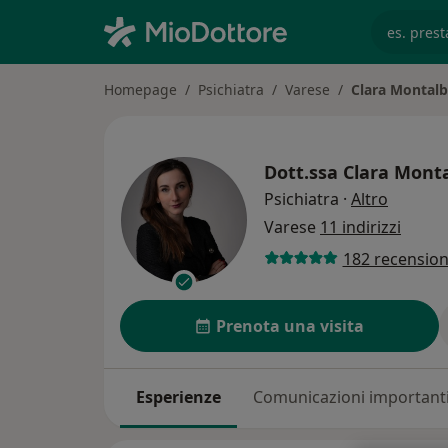
es. prest
Homepage
Psichiatra
Varese
Clara Montal
Dott.ssa
Clara Mont
sulle sp
Psichiatra
·
Altro
Varese
11 indirizzi
182 recension
Prenota una visita
Esperienze
Comunicazioni important