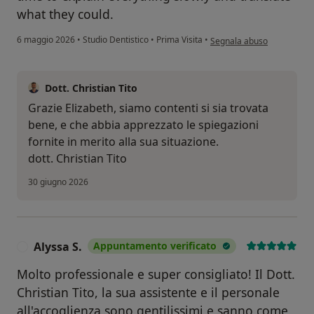
what they could.
secondo l'opinione dell'ute
6 maggio 2026
•
Studio Dentistico
•
Prima Visita
•
Segnala abuso
Dott. Christian Tito
Grazie Elizabeth, siamo contenti si sia trovata
bene, e che abbia apprezzato le spiegazioni
fornite in merito alla sua situazione.
dott. Christian Tito
30 giugno 2026
Alyssa S.
Appuntamento verificato
A
Molto professionale e super consigliato! Il Dott.
Christian Tito, la sua assistente e il personale
all'accoglienza sono gentilissimi e sanno come