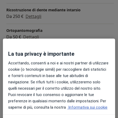
Ricostruzione di dente mediante intarsio
Da 250 €
Dettagli
Ortopantomografia
Da 50 €
Dettagli
Otturazione
La tua privacy è importante
Da 80 €
Dettagli
Accettando, consenti a noi e ai nostri partner di utilizzare
cookie (o tecnologie simili) per raccogliere dati statistici
Parodontologia
e fornirti contenuti in base alle tue abitudini di
Da 150 €
Dettagli
navigazione. Se rifiuti tutti i cookie, utilizzeremo solo
quelli necessari per il corretto utilizzo del nostro sito.
+ 39 prestazioni
Puoi revocare il tuo consenso o aggiornare le tue
preferenze in qualsiasi momento dalle impostazioni. Per
saperne di più, consulta la nostra
Informativa sui cookie
Come funzionano i prezzi?