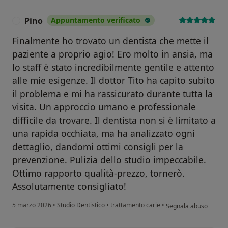
Pino
Appuntamento verificato
P
Finalmente ho trovato un dentista che mette il
paziente a proprio agio! Ero molto in ansia, ma
lo staff è stato incredibilmente gentile e attento
alle mie esigenze. Il dottor Tito ha capito subito
il problema e mi ha rassicurato durante tutta la
visita. Un approccio umano e professionale
difficile da trovare. Il dentista non si è limitato a
una rapida occhiata, ma ha analizzato ogni
dettaglio, dandomi ottimi consigli per la
prevenzione. Pulizia dello studio impeccabile.
Ottimo rapporto qualità-prezzo, tornerò.
Assolutamente consigliato!
secondo l'opinione del
5 marzo 2026
•
Studio Dentistico
•
trattamento carie
•
Segnala abuso