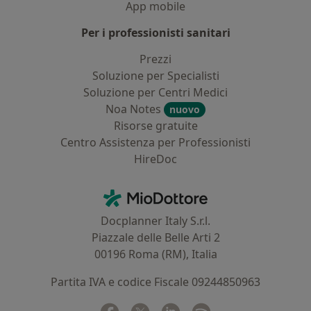
App mobile
Per i professionisti sanitari
Prezzi
Soluzione per Specialisti
Soluzione per Centri Medici
Noa Notes
nuovo
Risorse gratuite
Centro Assistenza per Professionisti
HireDoc
Contatti
MioDottore - Homepage
Docplanner Italy S.r.l.
Piazzale delle Belle Arti 2
00196 Roma (RM), Italia
Partita IVA e codice Fiscale 09244850963
Facebook
si apre in una nuova scheda
Twitter
si apre in una nuova scheda
Linkedin
si apre in una nuova sc
Spotify
si apre in una nuo