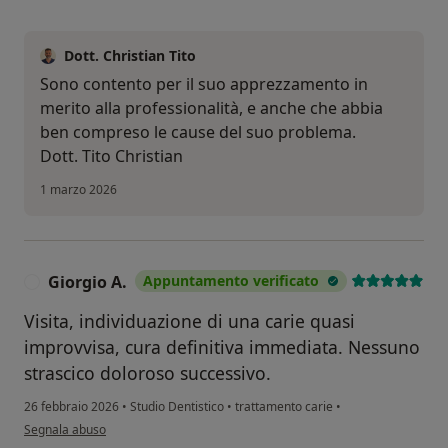
Dott. Christian Tito
Sono contento per il suo apprezzamento in
merito alla professionalità, e anche che abbia
ben compreso le cause del suo problema.
Dott. Tito Christian
1 marzo 2026
Giorgio A.
Appuntamento verificato
G
Visita, individuazione di una carie quasi
improvvisa, cura definitiva immediata. Nessuno
strascico doloroso successivo.
26 febbraio 2026
•
Studio Dentistico
•
trattamento carie
•
secondo l'opinione dell'utente Giorgio A.
Segnala abuso