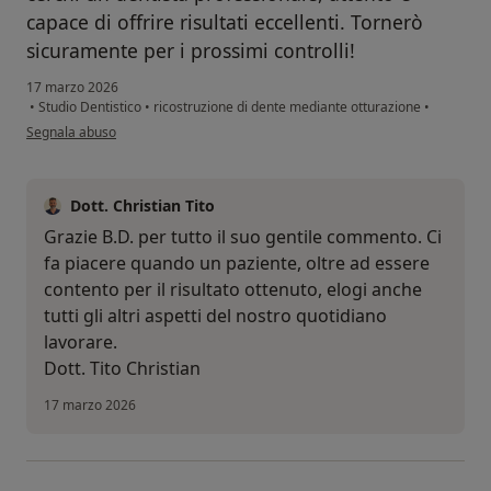
capace di offrire risultati eccellenti. Tornerò
sicuramente per i prossimi controlli!
17 marzo 2026
•
Studio Dentistico
•
ricostruzione di dente mediante otturazione
•
secondo l'opinione dell'utente B.D.
Segnala abuso
Dott. Christian Tito
Grazie B.D. per tutto il suo gentile commento. Ci
fa piacere quando un paziente, oltre ad essere
contento per il risultato ottenuto, elogi anche
tutti gli altri aspetti del nostro quotidiano
lavorare.
Dott. Tito Christian
17 marzo 2026