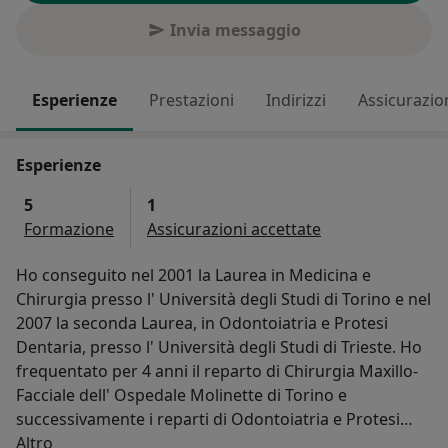
Invia messaggio
Esperienze
Prestazioni
Indirizzi
Assicurazio
Esperienze
5
1
Formazione
Assicurazioni accettate
Ho conseguito nel 2001 la Laurea in Medicina e
Chirurgia presso l' Università degli Studi di Torino e nel
2007 la seconda Laurea, in Odontoiatria e Protesi
Dentaria, presso l' Università degli Studi di Trieste. Ho
frequentato per 4 anni il reparto di Chirurgia Maxillo-
Facciale dell' Ospedale Molinette di Torino e
successivamente i reparti di Odontoiatria e Protesi
Su di me
Dentaria, sempre dello stesso ospedale.
Altro