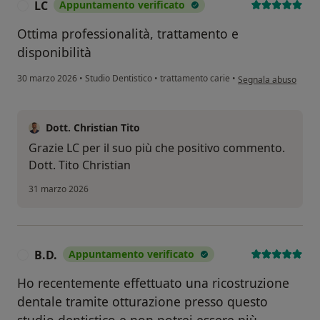
LC
Appuntamento verificato
L
Ottima professionalità, trattamento e
disponibilità
secondo l'opinione de
30 marzo 2026
•
Studio Dentistico
•
trattamento carie
•
Segnala abuso
Dott. Christian Tito
Grazie LC per il suo più che positivo commento.
Dott. Tito Christian
31 marzo 2026
B.D.
Appuntamento verificato
B
Ho recentemente effettuato una ricostruzione
dentale tramite otturazione presso questo