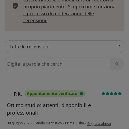
proprio piacimento.
Scopri come funziona
il processo di moderazione delle
Per saperne di più sulle opinioni
recensioni.
Cerca nelle recensioni
P.K.
Appuntamento verificato
P
Ottimo studio: attenti, disponibili e
professionali
secondo l'opinione dell'ute
30 giugno 2026
•
Studio Dentistico
•
Prima Visita
•
Segnala abuso