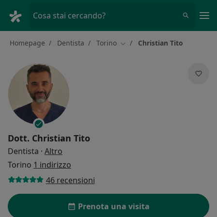
Men
Cosa stai cercando?
Homepage
Dentista
Torino
Christian Tito
Cambia città
Dott.
Christian Tito
sulle specializzazioni
Dentista
·
Altro
Torino
1 indirizzo
46 recensioni
Prenota una visita