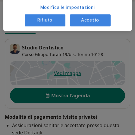
Modifica le impostazioni
Indirizzi (2)
Rifiuto
Accetto
Indirizzo
Online
Studio Dentistico
Corso Filippo Turati 19/bis,
Torino
10128
Vedi mappa
si apre in una nuova scheda
Disponibilità
Mostra l'agenda
Modalità di pagamento (visite private)
Assicurazioni sanitarie accettate presso questa
sede
Dettagli