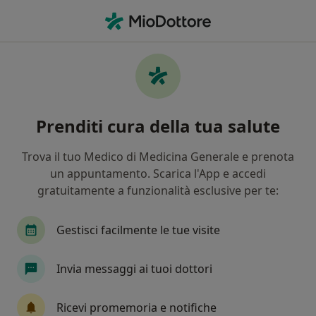
Men
Chirurgo Vascolare • Collegno, TO
Filters
Assicurazione
Mappa
Chirurghi vascolari a Collegno. Prenota
Prenditi cura della tua salute
online la tua visita
In che modo ordiniamo i risultati
Trova il tuo Medico di Medicina Generale e prenota
un appuntamento. Scarica l'App e accedi
gratuitamente a funzionalità esclusive per te:
Gestisci facilmente le tue visite
Invia messaggi ai tuoi dottori
Dr. Stefano Zan
Ricevi promemoria e notifiche
·
Altro
Chirurgo vascolare, Angiologo