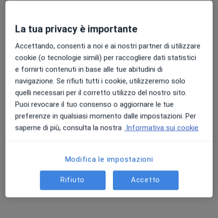
CSD Centro Specialistico Diagnostico SRL
La tua privacy è importante
Poliambulatorio
Accettando, consenti a noi e ai nostri partner di utilizzare
·
Altro
Chirurgo vascolare, Endocrinologo, Proctologo
cookie (o tecnologie simili) per raccogliere dati statistici
893 recensioni
e fornirti contenuti in base alle tue abitudini di
Via Bardonecchia 12, Collegno
•
Mappa
navigazione. Se rifiuti tutti i cookie, utilizzeremo solo
CSD Centro Specialistico Diagnostico SRL
quelli necessari per il corretto utilizzo del nostro sito.
Terapia sclerosante
da 100 €
Puoi revocare il tuo consenso o aggiornare le tue
preferenze in qualsiasi momento dalle impostazioni. Per
Mostra tutte le prestazioni
saperne di più, consulta la nostra
Informativa sui cookie
Dr. Stefano Zan
Modifica le impostazioni
Chirurgo vascolare
Rifiuto
Accetto
Questo centro non ha nessun professionista con date disponibili
Mostra profilo