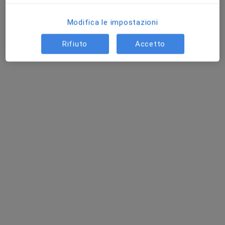
Modifica le impostazioni
Rifiuto
Accetto
Dott. Nicola Monni
·
Altro
Chirurgo plastico, Medico estetico
71 recensioni
Indirizzo
Online
Viale Umberto I 74, Sassari
•
Mappa
Studio Pili
Visita di chirurgia plastica
110 €
Questo dottore non ha ancora attivato le prenotazioni online presso questo indirizzo.