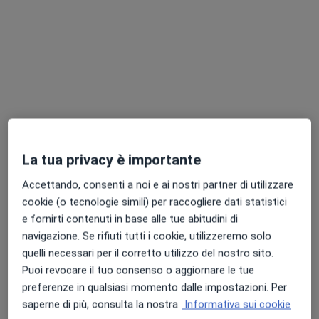
Recrea Arte nella cura
Centro Medico
·
Altro
Chirurgo plastico, Dentista, Dermatologo
109 recensioni
Via Francesco Porcellana 56, Sassari
•
Mappa
Recrea Arte nella cura
Acido ialuronico
da 50 €
Mostra tutte le prestazioni
La tua privacy è importante
Accettando, consenti a noi e ai nostri partner di utilizzare
cookie (o tecnologie simili) per raccogliere dati statistici
Dott. Giovanni
e fornirti contenuti in base alle tue abitudini di
Battista Azzena
navigazione. Se rifiuti tutti i cookie, utilizzeremo solo
Chirurgo plastico
quelli necessari per il corretto utilizzo del nostro sito.
Questo centro non ha nessun professionista con date disponibili
Puoi revocare il tuo consenso o aggiornare le tue
preferenze in qualsiasi momento dalle impostazioni. Per
Mostra profilo
saperne di più, consulta la nostra
Informativa sui cookie