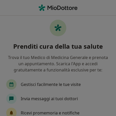
Men
Chirurgo Plastico • Sassari, SS
Filters
Mappa
Chirurghi plastici a Sassari. Prenota online
Prenditi cura della tua salute
la tua visita
In che modo ordiniamo i risultati
Trova il tuo Medico di Medicina Generale e prenota
un appuntamento. Scarica l'App e accedi
gratuitamente a funzionalità esclusive per te:
Gestisci facilmente le tue visite
Invia messaggi ai tuoi dottori
Dott. Pietro L. Serra
Ricevi promemoria e notifiche
·
Altro
Chirurgo plastico, Chirurgo estetico, Medico estetico