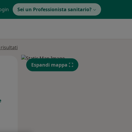
ogin
Sei un Professionista sanitario?
isultati
Mar,
Mer,
Gio,
Espandi mappa
11 Ago
12 Ago
13 Ago
e