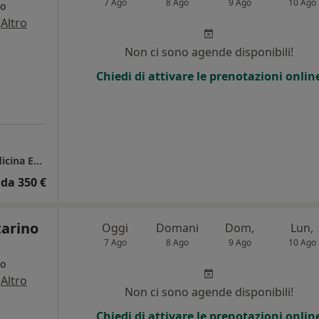
7 Ago
8 Ago
9 Ago
10 Ago
go
·
Altro
Non ci sono agende disponibili!
Chiedi di attivare le prenotazioni onlin
Dottor Ivan Arruda, Chirurgia Plastica e Medicina Estetica
da 350 €
tarino
Oggi
Domani
Dom,
Lun,
7 Ago
8 Ago
9 Ago
10 Ago
go
·
Altro
Non ci sono agende disponibili!
i
Chiedi di attivare le prenotazioni onlin