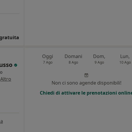
gratuita
Oggi
Domani
Dom,
Lun,
7 Ago
8 Ago
9 Ago
10 Ago
Russo
go
·
Altro
Non ci sono agende disponibili!
i
Chiedi di attivare le prenotazioni onlin
a