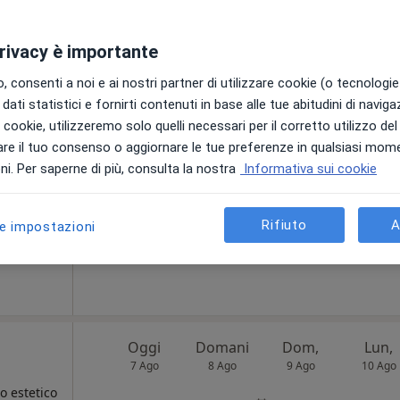
privacy è importante
Oggi
Domani
Dom,
Lun,
 consenti a noi e ai nostri partner di utilizzare cookie (o tecnologie 
7 Ago
8 Ago
9 Ago
10 Ago
·
estetico
dati statistici e fornirti contenuti in base alle tue abitudini di navig
i i cookie, utilizzeremo solo quelli necessari per il corretto utilizzo de
re il tuo consenso o aggiornare le tue preferenze in qualsiasi mom
Non ci sono agende disponibili!
i. Per saperne di più, consulta la nostra
Informativa sui cookie
Chiedi di attivare le prenotazioni onlin
Rifiuto
A
le impostazioni
da 305 €
Oggi
Domani
Dom,
Lun,
7 Ago
8 Ago
9 Ago
10 Ago
o estetico