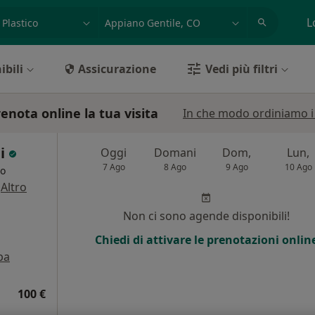
azione, medico, struttura
es: Roma
L
ibili
Assicurazione
Vedi più filtri
renota online la tua visita
In che modo ordiniamo i r
li
Oggi
Domani
Dom,
Lun,
7 Ago
8 Ago
9 Ago
10 Ago
go
·
Altro
Non ci sono agende disponibili!
Chiedi di attivare le prenotazioni onlin
pa
100 €