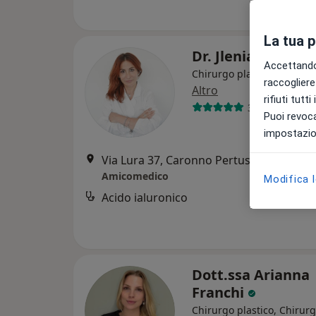
La tua 
Dr. Jlenia Lonigro
Accettando,
Chirurgo plastico, Medico 
raccogliere 
Altro
rifiuti tutt
34 recensioni
Puoi revoca
impostazion
Via Lura 37, Caronno Pertusella
•
Mappa
Amicomedico
Modifica 
Acido ialuronico
Dott.ssa Arianna
Franchi
Chirurgo plastico, Chirurg