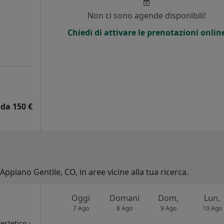
Non ci sono agende disponibili!
Chiedi di attivare le prenotazioni onlin
da 150 €
Appiano Gentile, CO, in aree vicine alla tua ricerca.
Oggi
Domani
Dom,
Lun,
7 Ago
8 Ago
9 Ago
10 Ago
·
estetico