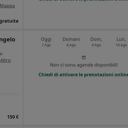
Mappa
gratuita
angelo
Oggi
Domani
Dom,
Lun,
7 Ago
8 Ago
9 Ago
10 Ago
go
·
Altro
Non ci sono agende disponibili!
i
Chiedi di attivare le prenotazioni onlin
150 €