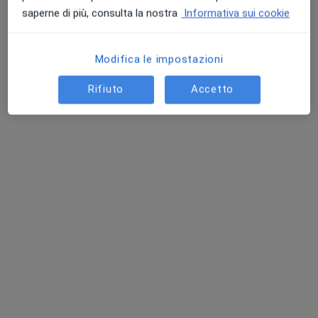
saperne di più, consulta la nostra
Informativa sui cookie
Dott. Niccolò Ghezzi
·
Altro
Modifica le impostazioni
Chirurgo generale, Proctologo, Chirurgo
87 recensioni
Rifiuto
Accetto
Indirizzo 1
Indirizzo 2
Via Attilio Ragionieri 101, Sesto Fiorentino
•
Mappa
Casa di Cura Villa Donatello
Prima visita di chirurgia generale
130 €
Questo dottore non ha ancora attivato le prenotazioni online presso questo indirizzo.
Chiedi di attivare le prenotazioni online