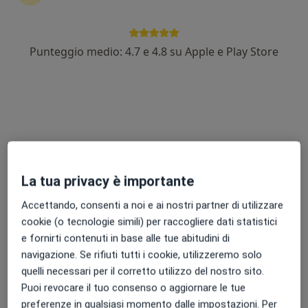
Dott. Giacomo Gigliucci
Punteggio medio: 4.7 e 4.8 su Apple e Play Store
·
Altro
Chirurgo generale, Senologo, Medico estetico
96 recensioni
Via Attilio Ragionieri 101, Sesto Fiorentino
•
Mappa
Villa Donatello Presidio Sesto Fiorentino
Prima visita di chirurgia generale
130 €
Questo dottore non ha ancora attivato le prenotazioni online presso questo indirizzo.
La tua privacy è importante
Chiedi di attivare le prenotazioni online
Accettando, consenti a noi e ai nostri partner di utilizzare
cookie (o tecnologie simili) per raccogliere dati statistici
e fornirti contenuti in base alle tue abitudini di
navigazione. Se rifiuti tutti i cookie, utilizzeremo solo
quelli necessari per il corretto utilizzo del nostro sito.
Puoi revocare il tuo consenso o aggiornare le tue
preferenze in qualsiasi momento dalle impostazioni. Per