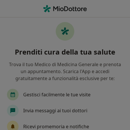
Men
Chirurgo Generale • Firenze, FI
Filters
Assicurazione:
Poste vita
Chirurghi generali a Firenze con Poste vita
Prenditi cura della tua salute
In che modo ordiniamo i risultati
Trova il tuo Medico di Medicina Generale e prenota
un appuntamento. Scarica l'App e accedi
Tariffa per prestazioni private. L’importo può variare
gratuitamente a funzionalità esclusive per te:
in base alla copertura assicurativa.
Gestisci facilmente le tue visite
Invia messaggi ai tuoi dottori
Ricevi promemoria e notifiche