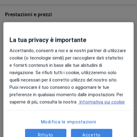
Chirurghi e degli odontoiatri Corso FAD
"Appropriatezza delle cure" (7 maggio 20212)
Prestazioni e prezzi
*Presso Straumann Corso "la gestione dei tessuti molli
Visita ortodontica
intorno al dente, impianti con video 3D" (Milano
40 €
Dettagli
La tua privacy è importante
Ottobre 2013)
Pulizia dentale
Accettando, consenti a noi e ai nostri partner di utilizzare
*Presso Master class Accademy "corso Introduzione al
80 €
Dettagli
cookie (o tecnologie simili) per raccogliere dati statistici
laser al diodo" (Vicenza febbraio 2016)
e fornirti contenuti in base alle tue abitudini di
navigazione. Se rifiuti tutti i cookie, utilizzeremo solo
Sutura di lacerazione del labbro
*Presso campus Anthogyr "Corso teorico-pratico di
quelli necessari per il corretto utilizzo del nostro sito.
Dettagli
Chirurgia Parodontale plastica e GBR" (Lucca dicembre
Puoi revocare il tuo consenso o aggiornare le tue
2017)
preferenze in qualsiasi momento dalle impostazioni. Per
Sondaggio parodontale
saperne di più, consulta la nostra
Informativa sui cookie
70 €
Dettagli
*Corso di Aggiornamento sulla "Prevenzione del
carcinoma orale"
Sigillatura dei solchi
Modifica le impostazioni
30 €
Dettagli
Rifiuto
Accetto