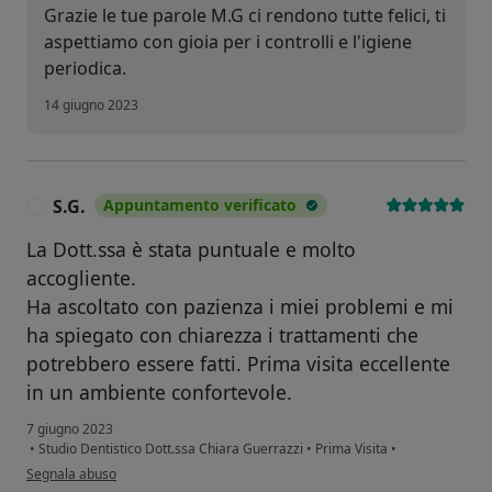
Grazie le tue parole M.G ci rendono tutte felici, ti
aspettiamo con gioia per i controlli e l'igiene
periodica.
14 giugno 2023
S.G.
Appuntamento verificato
S
La Dott.ssa è stata puntuale e molto
accogliente.
Ha ascoltato con pazienza i miei problemi e mi
ha spiegato con chiarezza i trattamenti che
potrebbero essere fatti. Prima visita eccellente
in un ambiente confortevole.
7 giugno 2023
•
Studio Dentistico Dott.ssa Chiara Guerrazzi
•
Prima Visita
•
secondo l'opinione dell'utente S.G.
Segnala abuso