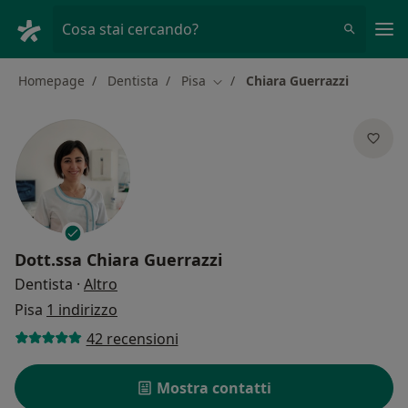
Men
Cosa stai cercando?
Homepage
Dentista
Pisa
Chiara Guerrazzi
Cambia città
Dott.ssa
Chiara Guerrazzi
sulle specializzazioni
Dentista
·
Altro
Pisa
1 indirizzo
42 recensioni
Mostra contatti