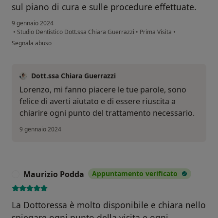
sul piano di cura e sulle procedure effettuate.
9 gennaio 2024
•
Studio Dentistico Dott.ssa Chiara Guerrazzi
•
Prima Visita
•
secondo l'opinione dell'utente Lorenzo D'Aloisio
Segnala abuso
Dott.ssa Chiara Guerrazzi
Lorenzo, mi fanno piacere le tue parole, sono
felice di averti aiutato e di essere riuscita a
chiarire ogni punto del trattamento necessario.
9 gennaio 2024
Maurizio Podda
Appuntamento verificato
M
La Dottoressa è molto disponibile e chiara nello
spiegare ogni punto della visita e ogni