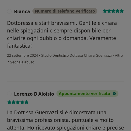
Bianca
Numero di telefono verificato
B
Dottoressa e staff bravissimi. Gentile e chiara
nelle spiegazioni e sempre disponibile per
chiarire ogni dubbio o domanda. Veramente
fantastica!
22 settembre 2024
•
Studio Dentistico Dott.ssa Chiara Guerrazzi
•
Altro
secondo l'opinione dell'utente Bianca
•
Segnala abuso
Lorenzo D'Aloisio
Appuntamento verificato
L
La Dott.ssa Guerrazzi si è dimostrata una
bravissima professionista, puntuale e molto
attenta. Ho ricevuto spiegazioni chiare e precise