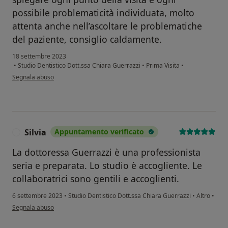
possibile problematicità individuata, molto
attenta anche nell’ascoltare le problematiche
del paziente, consiglio caldamente.
18 settembre 2023
•
Studio Dentistico Dott.ssa Chiara Guerrazzi
•
Prima Visita
•
secondo l'opinione dell'utente Maurizio Podda
Segnala abuso
Silvia
Appuntamento verificato
S
La dottoressa Guerrazzi è una professionista
seria e preparata. Lo studio è accogliente. Le
collaboratrici sono gentili e accoglienti.
6 settembre 2023
•
Studio Dentistico Dott.ssa Chiara Guerrazzi
•
Altro
•
secondo l'opinione dell'utente Silvia
Segnala abuso