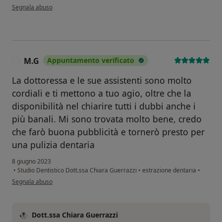
secondo l'opinione dell'utente M.N.
Segnala abuso
M.G
Appuntamento verificato
M
La dottoressa e le sue assistenti sono molto
cordiali e ti mettono a tuo agio, oltre che la
disponibilità nel chiarire tutti i dubbi anche i
più banali. Mi sono trovata molto bene, credo
che farò buona pubblicità e tornerò presto per
una pulizia dentaria
8 giugno 2023
•
Studio Dentistico Dott.ssa Chiara Guerrazzi
•
estrazione dentaria
•
secondo l'opinione dell'utente M.G
Segnala abuso
Dott.ssa Chiara Guerrazzi