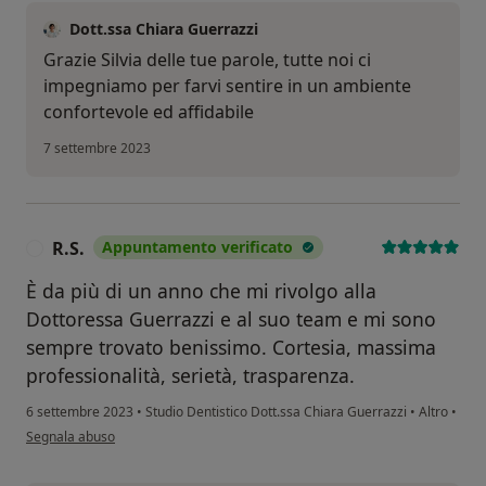
Dott.ssa Chiara Guerrazzi
Grazie Silvia delle tue parole, tutte noi ci
impegniamo per farvi sentire in un ambiente
confortevole ed affidabile
7 settembre 2023
R.S.
Appuntamento verificato
R
È da più di un anno che mi rivolgo alla
Dottoressa Guerrazzi e al suo team e mi sono
sempre trovato benissimo. Cortesia, massima
professionalità, serietà, trasparenza.
6 settembre 2023
•
Studio Dentistico Dott.ssa Chiara Guerrazzi
•
Altro
•
secondo l'opinione dell'utente R.S.
Segnala abuso