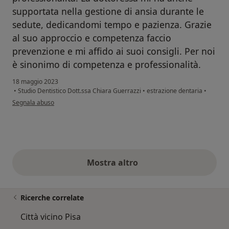
supportata nella gestione di ansia durante le
sedute, dedicandomi tempo e pazienza. Grazie
al suo approccio e competenza faccio
prevenzione e mi affido ai suoi consigli. Per noi
è sinonimo di competenza e professionalità.
18 maggio 2023
•
Studio Dentistico Dott.ssa Chiara Guerrazzi
•
estrazione dentaria
•
secondo l'opinione dell'utente Caterina C
Segnala abuso
Mostra altro
opinioni di cui sopra
Ricerche correlate
Città vicino Pisa