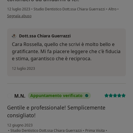
12 luglio 2023
•
Studio Dentistico Dott.ssa Chiara Guerrazzi
•
Altro
•
secondo l'opinione dell'utente Rossella Nuvoli
Segnala abuso
Dott.ssa Chiara Guerrazzi
Cara Rossella, quello che scrivi è molto bello e
gratificante. Mi fa piacere leggere che c'è fiducia
e stima, garantisco che è reciproca.
12 luglio 2023
M.N.
Appuntamento verificato
M
Gentile e professionale! Semplicemente
consigliato!
12 giugno 2023
•
Studio Dentistico Dott.ssa Chiara Guerrazzi
•
Prima Visita
•