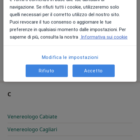
Venereologo Brescia
navigazione. Se rifiuti tutti i cookie, utilizzeremo solo
Venereologo Bresso
quelli necessari per il corretto utilizzo del nostro sito.
Puoi revocare il tuo consenso o aggiornare le tue
Venereologo Brindisi
preferenze in qualsiasi momento dalle impostazioni. Per
saperne di più, consulta la nostra
Informativa sui cookie
Venereologo Brolo
Venereologo Brugherio
Modifica le impostazioni
Venereologo Busto Arsizio
Rifiuto
Accetto
C
Venereologo Cabiate
Venereologo Cagliari