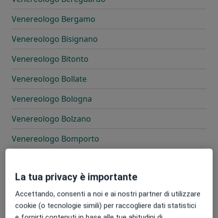
Venereologo Bergamo
Venereologo Bisignano
Venereologo Bitonto
Venereologo Bollate
Venereologo Bologna
Venereologo Bolzano
Venereologo Bomporto
Venereologo Bonate Sotto
La tua privacy è importante
Venereologo Borgo San Lorenzo
Accettando, consenti a noi e ai nostri partner di utilizzare
Venereologo Bovolone
cookie (o tecnologie simili) per raccogliere dati statistici
e fornirti contenuti in base alle tue abitudini di