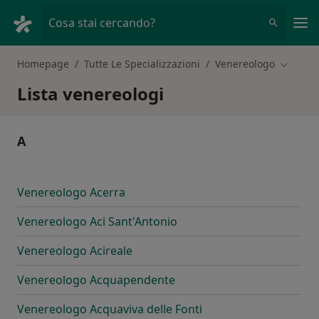
Men
Cosa stai cercando?
Homepage
Tutte Le Specializzazioni
Venereologo
Cambia c
Lista venereologi
A
Venereologo Acerra
Venereologo Aci Sant'Antonio
Venereologo Acireale
Venereologo Acquapendente
Venereologo Acquaviva delle Fonti