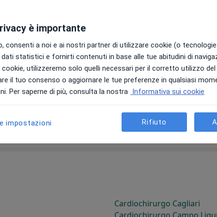
privacy è importante
 consenti a noi e ai nostri partner di utilizzare cookie (o tecnologie 
dati statistici e fornirti contenuti in base alle tue abitudini di navig
Cardiochirurgo Bari
i i cookie, utilizzeremo solo quelli necessari per il corretto utilizzo de
Cardiochirurgo Bellinzago
re il tuo consenso o aggiornare le tue preferenze in qualsiasi mom
Cardiochirurgo Benevento
i. Per saperne di più, consulta la nostra
Informativa sui cookie
Cardiochirurgo Bollate
Cardiochirurgo Brescia
Cardiochirurgo Bronte
Rifiuto
A
le impostazioni
Cardiochirurgo Cagliari
Cardiochirurgo Campo Ligu