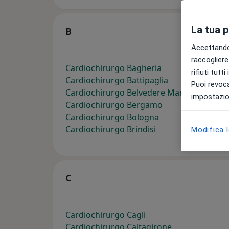
La tua 
B
Accettando,
raccogliere 
Cardiochirurgo Bagheria
rifiuti tutt
Cardiochirurgo Battipaglia
Puoi revoca
Cardiochirurgo Belvedere Marittimo
impostazion
Cardiochirurgo Bergamo
Cardiochirurgo Bologna
Cardiochirurgo Brindisi
Modifica 
C
Cardiochirurgo Cagli
Cardiochirurgo Caltagirone