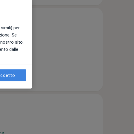
simili) per
azione. Se
l nostro sito.
 Lombardo
ento dalle
ccetto
re