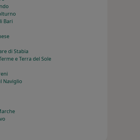
ando
olturno
i Bari
nese
re di Stabia
erme e Terra del Sole
reni
l Naviglio
Marche
vo