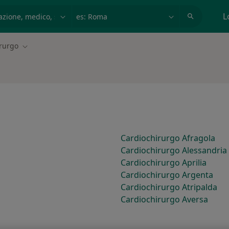
azione, medico, struttura
es: Roma
L
rurgo
Cambia città
Cardiochirurgo Afragola
Cardiochirurgo Alessandria
Cardiochirurgo Aprilia
Cardiochirurgo Argenta
Cardiochirurgo Atripalda
Cardiochirurgo Aversa