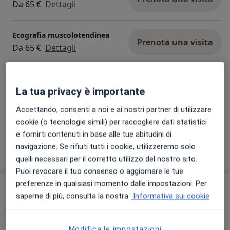
Da 65 €
Dettagli
Ecografia muscolotendinea
Prenota una visita
Da 65 €
Dettagli
Ecografia internistica
Prenota una visita
La tua privacy è importante
65 €
Dettagli
Accettando, consenti a noi e ai nostri partner di utilizzare
+ 16 prestazioni
cookie (o tecnologie simili) per raccogliere dati statistici
e fornirti contenuti in base alle tue abitudini di
navigazione. Se rifiuti tutti i cookie, utilizzeremo solo
Come funzionano i prezzi?
quelli necessari per il corretto utilizzo del nostro sito.
Puoi revocare il tuo consenso o aggiornare le tue
preferenze in qualsiasi momento dalle impostazioni. Per
Indirizzi (5)
saperne di più, consulta la nostra
Informativa sui cookie
Indirizzo 1
Indirizzo 2
Indirizzo 3
Indirizzo 4
Modifica le impostazioni