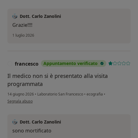
Dott. Carlo Zanolini
Grazie!!!!
1 luglio 2026
francesco
Appuntamento verificato
F
Il medico non si è presentato alla visita
programmata
14 giugno 2026
•
Laboratorio San Francesco
•
ecografia
•
secondo l'opinione dell'utente francesco
Segnala abuso
Dott. Carlo Zanolini
sono mortificato