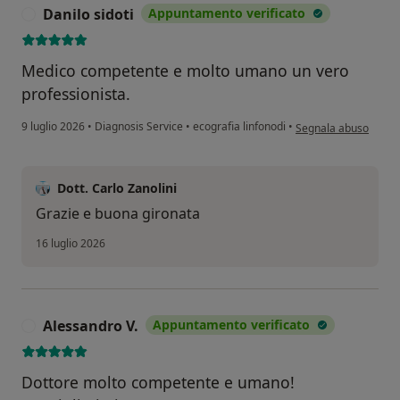
Danilo sidoti
Appuntamento verificato
D
Medico competente e molto umano un vero
professionista.
secondo l'opinione de
9 luglio 2026
•
Diagnosis Service
•
ecografia linfonodi
•
Segnala abuso
Dott. Carlo Zanolini
Grazie e buona gironata
16 luglio 2026
Alessandro V.
Appuntamento verificato
A
Dottore molto competente e umano!