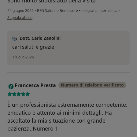
Sono molto soddisfatto della visita
24 giugno 2026
•
BFG Salute e Benessere
•
ecografia internistica
•
secondo l'opinione dell'utente Ludovico Massimo Russo
Segnala abuso
Dott. Carlo Zanolini
cari saluti e grazie
1 luglio 2026
Francesca Presta
Numero di telefono verificato
F
È un professionista estremamente competente,
empatico e attento ai minimi dettagli. Ha
ascoltato la mia situazione con grande
pazienza..Numero 1