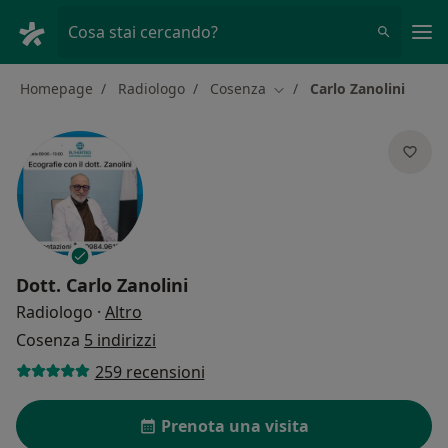
Men
Cosa stai cercando?
Homepage
Radiologo
Cosenza
Carlo Zanolini
Cambia città
Dott.
Carlo Zanolini
sulle specializzazioni
Radiologo
·
Altro
Cosenza
5 indirizzi
259 recensioni
Prenota una visita