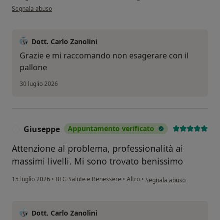
secondo l'opinione dell'utente Mazzone loris
Segnala abuso
Dott. Carlo Zanolini
Grazie e mi raccomando non esagerare con il
pallone
30 luglio 2026
Giuseppe
Appuntamento verificato
G
Attenzione al problema, professionalità ai
massimi livelli. Mi sono trovato benissimo
secondo l'opinione dell'ute
15 luglio 2026
•
BFG Salute e Benessere
•
Altro
•
Segnala abuso
Dott. Carlo Zanolini