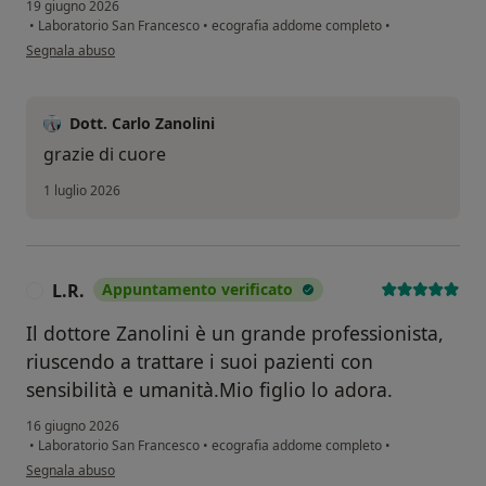
19 giugno 2026
•
Laboratorio San Francesco
•
ecografia addome completo
•
secondo l'opinione dell'utente Francesca Presta
Segnala abuso
Dott. Carlo Zanolini
grazie di cuore
1 luglio 2026
L.R.
Appuntamento verificato
L
Il dottore Zanolini è un grande professionista,
riuscendo a trattare i suoi pazienti con
sensibilità e umanità.Mio figlio lo adora.
16 giugno 2026
•
Laboratorio San Francesco
•
ecografia addome completo
•
secondo l'opinione dell'utente L.R.
Segnala abuso