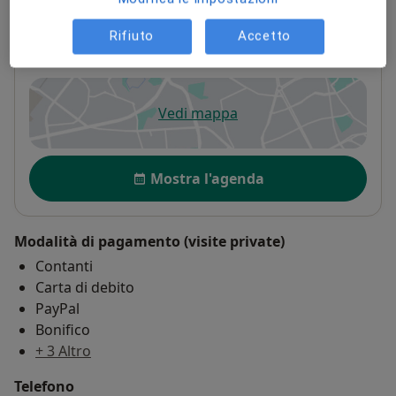
BFG Salute e Benessere
Rifiuto
Accetto
Via Don Gaetano Mauro, 1,
Cosenza
87100
Vedi mappa
si apre in una nuova scheda
Disponibilità
Mostra l'agenda
Modalità di pagamento (visite private)
Contanti
Carta di debito
PayPal
Bonifico
+ 3 Altro
Telefono