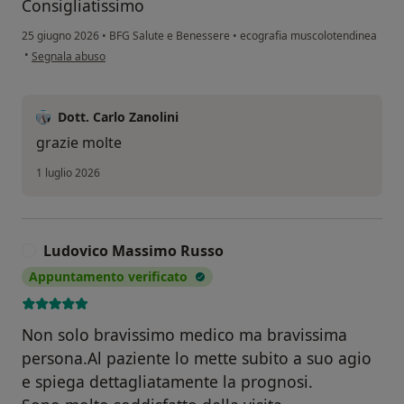
Consigliatissimo
25 giugno 2026
•
BFG Salute e Benessere
•
ecografia muscolotendinea
secondo l'opinione dell'utente Alessandro V.
•
Segnala abuso
Dott. Carlo Zanolini
grazie molte
1 luglio 2026
Ludovico Massimo Russo
L
Appuntamento verificato
Non solo bravissimo medico ma bravissima
persona.Al paziente lo mette subito a suo agio
e spiega dettagliatamente la prognosi.