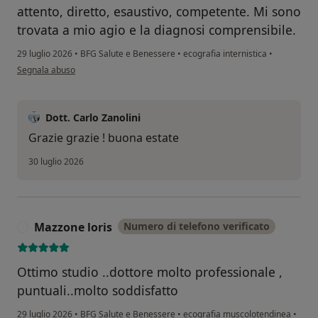
attento, diretto, esaustivo, competente. Mi sono
trovata a mio agio e la diagnosi comprensibile.
29 luglio 2026
•
BFG Salute e Benessere
•
ecografia internistica
•
secondo l'opinione dell'utente G F
Segnala abuso
Dott. Carlo Zanolini
Grazie grazie ! buona estate
30 luglio 2026
Mazzone loris
Numero di telefono verificato
M
Ottimo studio ..dottore molto professionale ,
puntuali..molto soddisfatto
29 luglio 2026
•
BFG Salute e Benessere
•
ecografia muscolotendinea
•