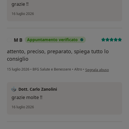
grazie !!
16 luglio 2026
M B
Appuntamento verificato
M
attento, preciso, preparato, spiega tutto lo
consiglio
secondo l'opinione dell'ute
15 luglio 2026
•
BFG Salute e Benessere
•
Altro
•
Segnala abuso
Dott. Carlo Zanolini
grazie molte !!
16 luglio 2026