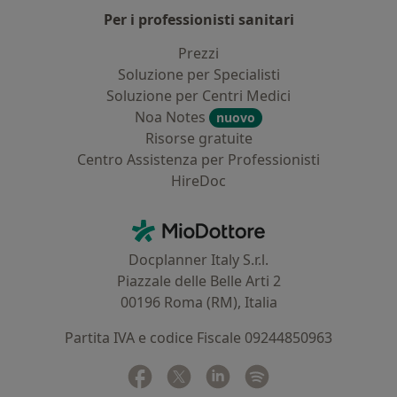
Per i professionisti sanitari
Prezzi
Soluzione per Specialisti
Soluzione per Centri Medici
Noa Notes
nuovo
Risorse gratuite
Centro Assistenza per Professionisti
HireDoc
Contatti
MioDottore - Homepage
Docplanner Italy S.r.l.
Piazzale delle Belle Arti 2
00196 Roma (RM), Italia
Partita IVA e codice Fiscale 09244850963
Facebook
si apre in una nuova scheda
Twitter
si apre in una nuova scheda
Linkedin
si apre in una nuova sc
Spotify
si apre in una nuo