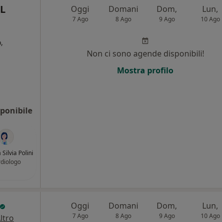
L
Oggi
Domani
Dom,
Lun,
7 Ago
8 Ago
9 Ago
10 Ago
,
Non ci sono agende disponibili!
i
Mostra profilo
ponibile
 Silvia Polini
diologo
Oggi
Domani
Dom,
Lun,
7 Ago
8 Ago
9 Ago
10 Ago
ltro