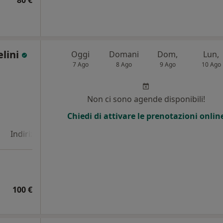
80 €
elini
Oggi
Domani
Dom,
Lun,
7 Ago
8 Ago
9 Ago
10 Ago
Non ci sono agende disponibili!
Chiedi di attivare le prenotazioni onlin
Indirizzo 4
100 €