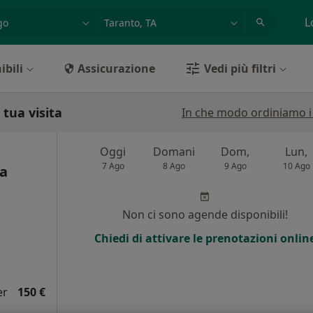
azione, medico, struttura
es: Roma
L
ibili
Assicurazione
Vedi più filtri
 tua visita
In che modo ordiniamo i r
Oggi
Domani
Dom,
Lun,
7 Ago
8 Ago
9 Ago
10 Ago
ca
Non ci sono agende disponibili!
Chiedi di attivare le prenotazioni onlin
er
150 €