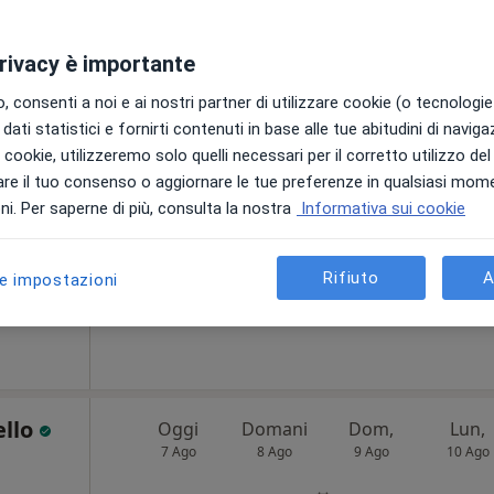
privacy è importante
Oggi
Domani
Dom,
Lun,
 consenti a noi e ai nostri partner di utilizzare cookie (o tecnologie 
7 Ago
8 Ago
9 Ago
10 Ago
Le Rose
dati statistici e fornirti contenuti in base alle tue abitudini di navig
i i cookie, utilizzeremo solo quelli necessari per il corretto utilizzo de
re il tuo consenso o aggiornare le tue preferenze in qualsiasi mom
Non ci sono agende disponibili!
i. Per saperne di più, consulta la nostra
Informativa sui cookie
Chiedi di attivare le prenotazioni onlin
Rifiuto
A
le impostazioni
80 €
ello
Oggi
Domani
Dom,
Lun,
7 Ago
8 Ago
9 Ago
10 Ago
i