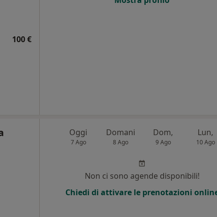
Mostra profilo
100 €
a
Oggi
Domani
Dom,
Lun,
7 Ago
8 Ago
9 Ago
10 Ago
Non ci sono agende disponibili!
Chiedi di attivare le prenotazioni onlin