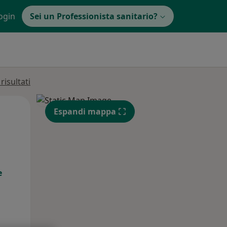
ogin
Sei un Professionista sanitario?
isultati
Mar,
Mer,
Gio,
Espandi mappa
11 Ago
12 Ago
13 Ago
e