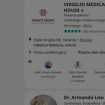
VIRGILIO MEDICA
HOUSE
Poliambulatorio
Cardiologo, Endocrinologo
·
Altro
Neurologo
188 recension
Viale Virgilio 69, Taranto
•
Mappa
VIRGILIO MEDICAL HOUSE
Visita cardiologica
Prezzo non dis
Dott. Arturo Ausiello
Dott. Osvaldo
Dott.ssa
Cardiologo
Burattini
Car
Cardiologo
Dr. Armando Liso
·
A
Cardiologo, Ecografista