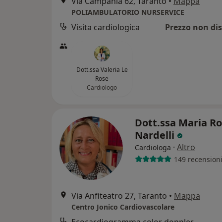
Via Campania 62, Taranto
•
Mappa
POLIAMBULATORIO NURSERVICE
Visita cardiologica
Prezzo non dis
Dott.ssa Valeria Le
Rose
Cardiologo
Dott.ssa Maria Ro
Nardelli
·
Altro
Cardiologa
149 recension
Via Anfiteatro 27, Taranto
•
Mappa
Centro Jonico Cardiovascolare