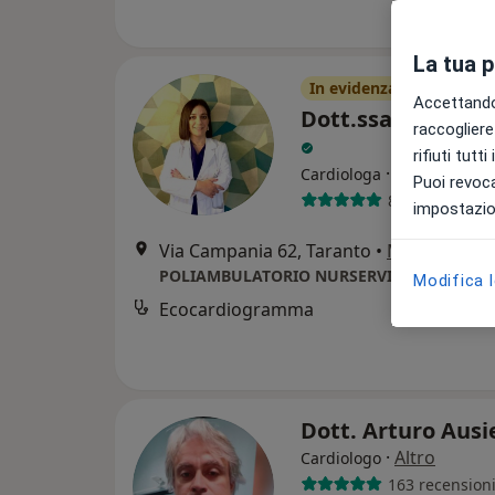
La tua 
In evidenza
Accettando,
Dott.ssa Valeria 
raccogliere 
rifiuti tutt
·
Altro
Cardiologa
Puoi revoca
80 recensioni
impostazion
Via Campania 62, Taranto
•
Mappa
POLIAMBULATORIO NURSERVICE
Modifica 
Ecocardiogramma
Dott. Arturo Ausi
·
Altro
Cardiologo
163 recension