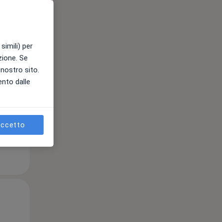
Mar,
Mer,
Gio,
simili) per
11 Ago
12 Ago
13 Ago
azione. Se
l nostro sito.
ento dalle
e
ccetto
Mar,
Mer,
Gio,
11 Ago
12 Ago
13 Ago