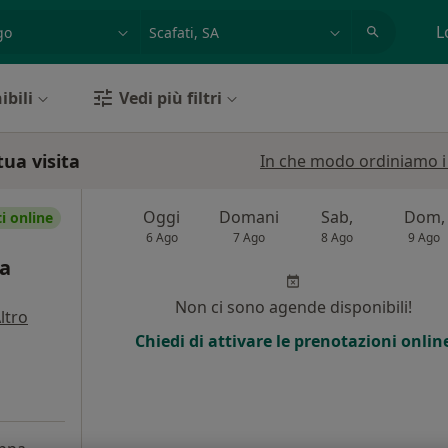
azione, medico, struttura
es: Roma
L
ibili
Vedi più filtri
tua visita
In che modo ordiniamo i r
Oggi
Domani
Sab,
Dom,
 online
6 Ago
7 Ago
8 Ago
9 Ago
ca
Non ci sono agende disponibili!
ltro
Chiedi di attivare le prenotazioni onlin