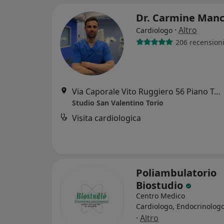
Dr. Carmine Man
·
Altro
Cardiologo
206 recension
Via Caporale Vito Ruggiero 56 Piano Terra, San Valentino Torio
Studio San Valentino Torio
Visita cardiologica
Poliambulatorio
Biostudio
Centro Medico
Cardiologo, Endocrinologo
·
Altro