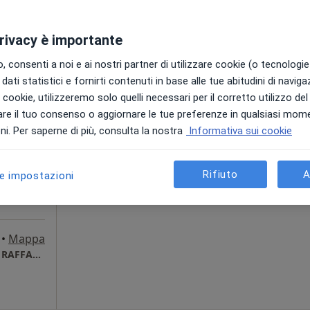
ppa
da 120 €
privacy è importante
 consenti a noi e ai nostri partner di utilizzare cookie (o tecnologie 
dati statistici e fornirti contenuti in base alle tue abitudini di navig
sito
Oggi
Domani
Sab,
Dom,
i i cookie, utilizzeremo solo quelli necessari per il corretto utilizzo de
6 Ago
7 Ago
8 Ago
9 Ago
dicina
re il tuo consenso o aggiornare le tue preferenze in qualsiasi mom
·
ort
i. Per saperne di più, consulta la nostra
Informativa sui cookie
Non ci sono agende disponibili!
i
Chiedi di attivare le prenotazioni onlin
Rifiuto
A
le impostazioni
•
Mappa
Studio MEDICINA GENERALE dott ESPOSITO RAFFAELE