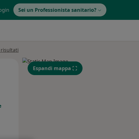
ogin
Sei un Professionista sanitario?
isultati
Lun,
Mar,
Mer,
Espandi mappa
10 Ago
11 Ago
12 Ago
e