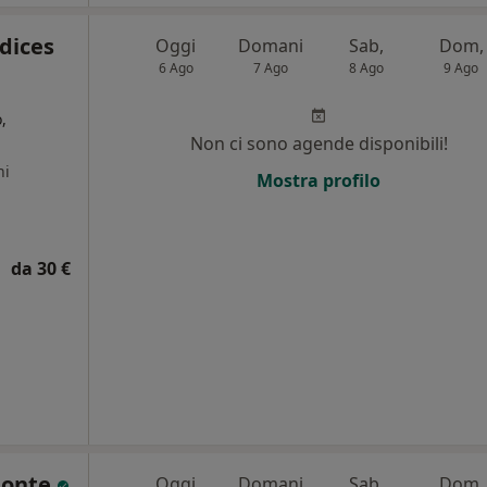
dices
Oggi
Domani
Sab,
Dom,
6 Ago
7 Ago
8 Ago
9 Ago
,
Non ci sono agende disponibili!
ni
Mostra profilo
da 30 €
amonte
Oggi
Domani
Sab,
Dom,