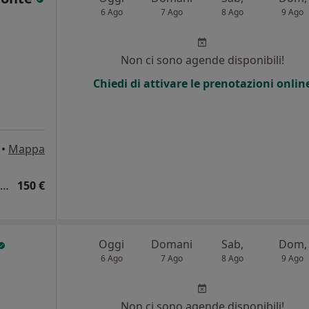
6 Ago
7 Ago
8 Ago
9 Ago
Non ci sono agende disponibili!
Chiedi di attivare le prenotazioni onlin
•
Mappa
Visita cardiologica + ECG + ecocardiogramma
150 €
Oggi
Domani
Sab,
Dom,
6 Ago
7 Ago
8 Ago
9 Ago
i
Non ci sono agende disponibili!