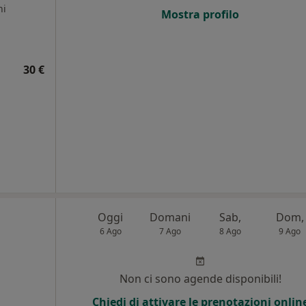
ni
Mostra profilo
30 €
Oggi
Domani
Sab,
Dom,
6 Ago
7 Ago
8 Ago
9 Ago
Non ci sono agende disponibili!
Chiedi di attivare le prenotazioni onlin