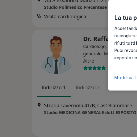
Via Alessandro Manzoni 21, Scafati
•
Ma
Studio Polimedico Frecentese
Visita cardiologica
La tua 
Accettando,
raccogliere 
Dr. Raffaele Espo
rifiuti tutt
Cardiologo, Medico di me
Puoi revoca
generale, Medico dello sp
impostazion
Altro
133 recension
Modifica 
Indirizzo 1
Indirizzo 2
Strada Tavernola 41/B, Castellammare di Stabia