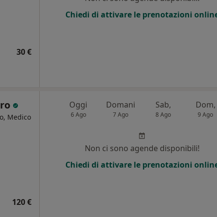
Chiedi di attivare le prenotazioni onlin
30 €
aro
Oggi
Domani
Sab,
Dom,
6 Ago
7 Ago
8 Ago
9 Ago
go, Medico
i
Non ci sono agende disponibili!
Chiedi di attivare le prenotazioni onlin
120 €