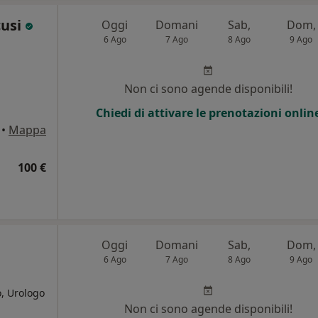
cusi
Oggi
Domani
Sab,
Dom,
6 Ago
7 Ago
8 Ago
9 Ago
i
Non ci sono agende disponibili!
Chiedi di attivare le prenotazioni onlin
•
Mappa
100 €
Oggi
Domani
Sab,
Dom,
6 Ago
7 Ago
8 Ago
9 Ago
, Urologo
Non ci sono agende disponibili!