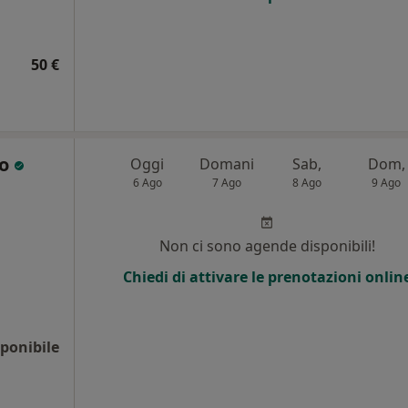
50 €
zo
Oggi
Domani
Sab,
Dom,
6 Ago
7 Ago
8 Ago
9 Ago
Non ci sono agende disponibili!
Chiedi di attivare le prenotazioni onlin
ponibile