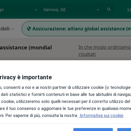
azione, medico, struttura
es: Roma
L
ibili
Assicurazione:
allianz global assistance (
 assistance (mondial
In che modo ordiniamo 
risultati
può variare in base alla copertura assicurativa.
privacy è importante
 consenti a noi e ai nostri partner di utilizzare cookie (o tecnologie 
dati statistici e fornirti contenuti in base alle tue abitudini di navig
Oggi
Domani
Dom,
Lun,
i i cookie, utilizzeremo solo quelli necessari per il corretto utilizzo de
7 Ago
8 Ago
9 Ago
10 Ago
re il tuo consenso o aggiornare le tue preferenze in qualsiasi mom
i. Per saperne di più, consulta la nostra
Informativa sui cookie
i
Non ci sono agende disponibili!