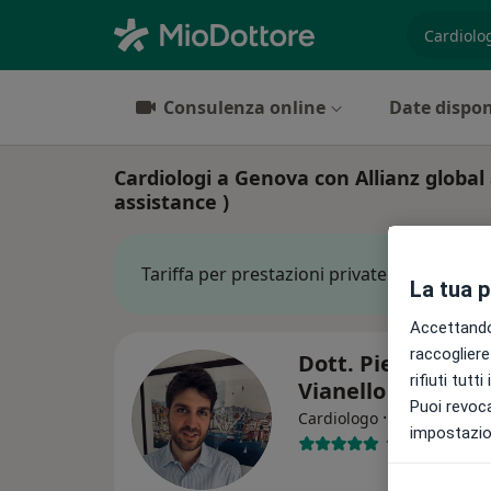
es. prest
Consulenza online
Date dispon
Cardiologi a Genova con Allianz global
assistance )
Tariffa per prestazioni private. L’importo 
La tua 
Accettando,
raccogliere 
Dott. Pier Filippo
rifiuti tutt
Vianello
Puoi revoca
·
Altro
Cardiologo
impostazion
185 recension