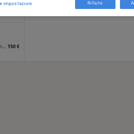
Chiedi di attivare le prenotazioni onlin
Rifiuto
A
le impostazioni
Visita cardiologica + elettrocardiogramma (ECG)
150 €