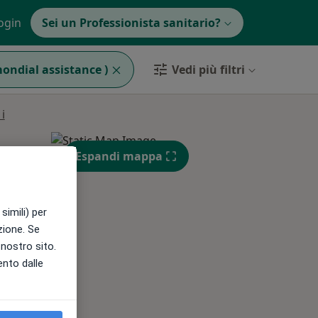
ogin
Sei un Professionista sanitario?
mondial assistance )
Vedi più filtri
i
Espandi mappa
simili) per
azione. Se
Mar,
Mer,
Gio,
l nostro sito.
11 Ago
12 Ago
13 Ago
ento dalle