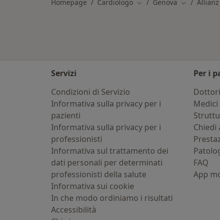
Homepage
Cardiologo
Genova
Allianz
Cambia città
Cambia citt
Servizi
Per i p
Condizioni di Servizio
Dottor
Informativa sulla privacy per i
Medici 
pazienti
Strutt
Informativa sulla privacy per i
Chiedi 
professionisti
Presta
Informativa sul trattamento dei
Patolo
dati personali per determinati
FAQ
professionisti della salute
App mo
Informativa sui cookie
In che modo ordiniamo i risultati
Accessibilità