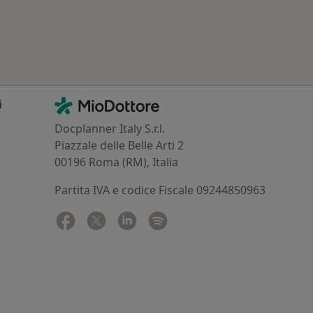
Contatti
MioDottore - Homepage
i
Docplanner Italy S.r.l.
Piazzale delle Belle Arti 2
00196 Roma (RM), Italia
Partita IVA e codice Fiscale 09244850963
Facebook
si apre in una nuova scheda
Twitter
si apre in una nuova scheda
Linkedin
si apre in una nuova scheda
Spotify
si apre in una nuova sched