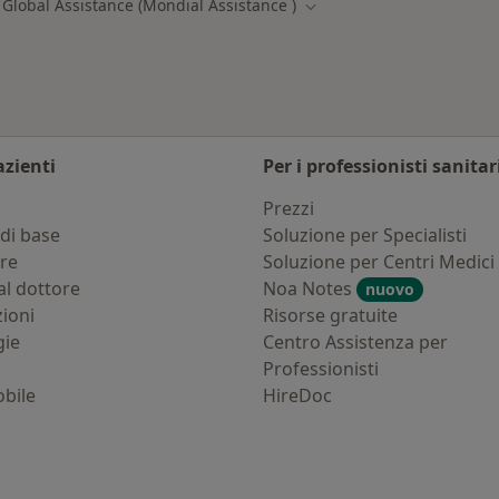
 Global Assistance (Mondial Assistance )
à
Cambia città
azienti
Per i professionisti sanitar
i
Prezzi
di base
Soluzione per Specialisti
ure
Soluzione per Centri Medici
al dottore
Noa Notes
nuovo
zioni
Risorse gratuite
gie
Centro Assistenza per
Professionisti
bile
HireDoc