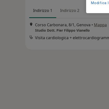
Modifica 
Indirizzo 1
Indirizzo 2
Corso Carbonara, 8/1, Genova
•
Mappa
Studio Dott. Pier Filippo Vianello