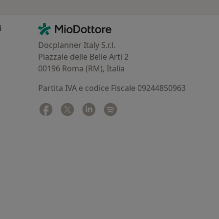
Contatti
MioDottore - Homepage
i
Docplanner Italy S.r.l.
Piazzale delle Belle Arti 2
00196 Roma (RM), Italia
Partita IVA e codice Fiscale 09244850963
Facebook
si apre in una nuova scheda
Twitter
si apre in una nuova scheda
Linkedin
si apre in una nuova scheda
Spotify
si apre in una nuova sched