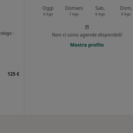
Oggi
Domani
Sab,
Dom,
6 Ago
7 Ago
8 Ago
9 Ago
·
rologo
Non ci sono agende disponibili!
Mostra profilo
i
125 €