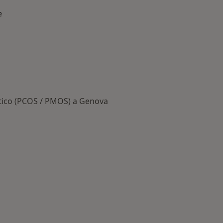
e
stico (PCOS / PMOS) a Genova
 Principali patologie trattate