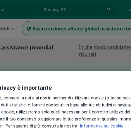
azione, medico, struttura
es: Roma
L
ibili
Assicurazione:
allianz global assistance (
 assistance (mondial
In che modo ordiniamo 
risultati
può variare in base alla copertura assicurativa.
privacy è importante
oni
Oggi
Domani
Sab,
Dom,
 consenti a noi e ai nostri partner di utilizzare cookie (o tecnologie 
6 Ago
7 Ago
8 Ago
9 Ago
dati statistici e fornirti contenuti in base alle tue abitudini di navig
i
i i cookie, utilizzeremo solo quelli necessari per il corretto utilizzo de
re il tuo consenso o aggiornare le tue preferenze in qualsiasi mom
Non ci sono agende disponibili!
i. Per saperne di più, consulta la nostra
Informativa sui cookie