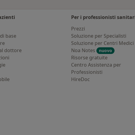
azienti
Per i professionisti sanitar
i
Prezzi
di base
Soluzione per Specialisti
ure
Soluzione per Centri Medici
al dottore
Noa Notes
nuovo
zioni
Risorse gratuite
gie
Centro Assistenza per
Professionisti
bile
HireDoc