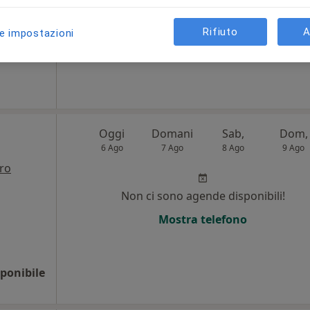
Chiedi di attivare le prenotazioni onlin
Rifiuto
A
le impostazioni
125 €
Oggi
Domani
Sab,
Dom,
6 Ago
7 Ago
8 Ago
9 Ago
tro
i
Non ci sono agende disponibili!
Mostra telefono
ponibile