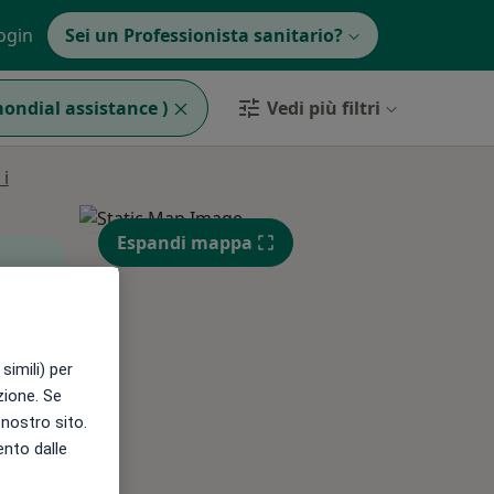
ogin
Sei un Professionista sanitario?
mondial assistance )
Vedi più filtri
i
Espandi mappa
Lun,
Mar,
Mer,
simili) per
10 Ago
11 Ago
12 Ago
azione. Se
l nostro sito.
ento dalle