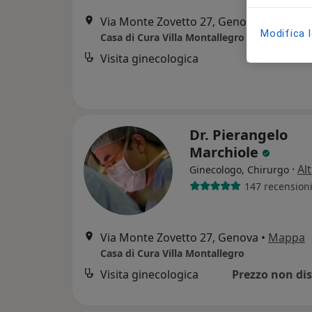
Via Monte Zovetto 27, Genova
•
Mappa
Modifica 
Casa di Cura Villa Montallegro
Visita ginecologica
Dr. Pierangelo
Marchiole
·
Al
Ginecologo, Chirurgo
147 recension
Via Monte Zovetto 27, Genova
•
Mappa
Casa di Cura Villa Montallegro
Visita ginecologica
Prezzo non dis