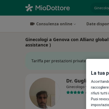
es. prest
Consulenza online
Date dispon
Ginecologi a Genova con Allianz global
assistance )
Tariffa per prestazioni private. L’importo 
La tua 
Dr. Guglielmo Azi
Accettando,
·
Altro
Ginecologo
raccogliere 
499 recension
rifiuti tutt
Puoi revoca
impostazion