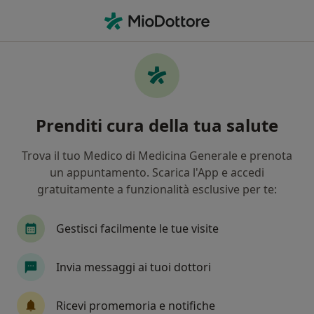
Men
Cardiochirurgo • Noicattaro, BA
Filters
Mappa
Cardiochirurghi a Noicattaro. Prenota
Prenditi cura della tua salute
online la tua visita
In che modo ordiniamo i risultati
Trova il tuo Medico di Medicina Generale e prenota
un appuntamento. Scarica l'App e accedi
gratuitamente a funzionalità esclusive per te:
Gestisci facilmente le tue visite
Invia messaggi ai tuoi dottori
Dott. Dritan Hila
Ricevi promemoria e notifiche
Cardiochirurgo, Cardiologo