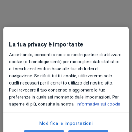
·
Altro
Cardiochirurgo, Endocrinologo, Psicologo
367 recensioni
Via Triggiano 44, Capurso
•
Mappa
SALUS FISIO CENTER
Visita cardiochirurgica
da 100 €
La tua privacy è importante
Mostra tutte le prestazioni
Accettando, consenti a noi e ai nostri partner di utilizzare
cookie (o tecnologie simili) per raccogliere dati statistici
e fornirti contenuti in base alle tue abitudini di
Dott. Dritan Hila
Cardiochirurgo
navigazione. Se rifiuti tutti i cookie, utilizzeremo solo
quelli necessari per il corretto utilizzo del nostro sito.
Questo centro non ha nessun professionista con date disponibili
Puoi revocare il tuo consenso o aggiornare le tue
preferenze in qualsiasi momento dalle impostazioni. Per
Mostra profilo
saperne di più, consulta la nostra
Informativa sui cookie
Professionisti sanitari disponibili
Modifica le impostazioni