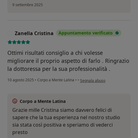
9 settembre 2025
Zanella Cristina
Appuntamento verificato
Z
Ottimi risultati consiglio a chi volesse
migliorare il proprio aspetto di farlo . Ringrazio
la dottoressa per la sua professionalità .
secondo l'opinione dell'utente Zan
10 agosto 2025
•
Corpo a Mente Latina
•
•
Segnala abuso
Corpo a Mente Latina
Grazie mille Cristina siamo davvero felici di
sapere che la tua esperienza nel nostro studio
sia stata così positiva e speriamo di vederci
presto