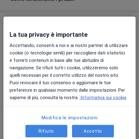
Indirizzi (3)
La tua privacy è importante
Indirizzo 1
Indirizzo 2
Indirizzo 3
Accettando, consenti a noi e ai nostri partner di utilizzare
cookie (o tecnologie simili) per raccogliere dati statistici
CDE - Centro Diagnostico Europa
e fornirti contenuti in base alle tue abitudini di
Viale Europa, 14/16,
Aprilia
04011
navigazione. Se rifiuti tutti i cookie, utilizzeremo solo
quelli necessari per il corretto utilizzo del nostro sito.
Puoi revocare il tuo consenso o aggiornare le tue
Vedi mappa
si apre in una nuova scheda
preferenze in qualsiasi momento dalle impostazioni. Per
saperne di più, consulta la nostra
Informativa sui cookie
Disponibilità
Questo dottore non offre prenotazioni online a
questo indirizzo
Modifica le impostazioni
Cosa posso fare adesso?
Rifiuto
Accetto