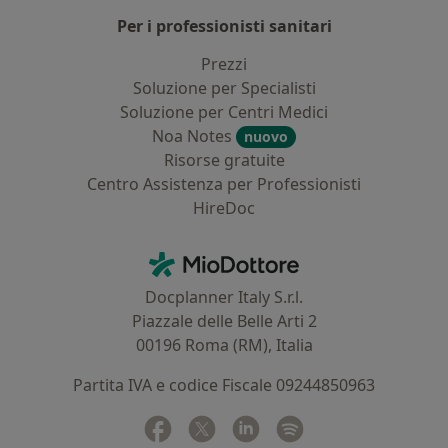
Per i professionisti sanitari
Prezzi
Soluzione per Specialisti
Soluzione per Centri Medici
Noa Notes
nuovo
Risorse gratuite
Centro Assistenza per Professionisti
HireDoc
Contatti
MioDottore - Homepage
Docplanner Italy S.r.l.
Piazzale delle Belle Arti 2
00196 Roma (RM), Italia
Partita IVA e codice Fiscale 09244850963
Facebook
si apre in una nuova scheda
Twitter
si apre in una nuova scheda
Linkedin
si apre in una nuova sc
Spotify
si apre in una nuo