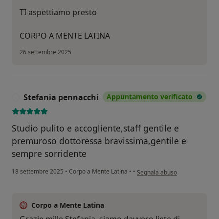
TI aspettiamo presto
CORPO A MENTE LATINA
26 settembre 2025
Stefania pennacchi
Appuntamento verificato
S
Studio pulito e accogliente,staff gentile e
premuroso dottoressa bravissima,gentile e
sempre sorridente
secondo l'opinione dell'utente
18 settembre 2025
•
Corpo a Mente Latina
•
•
Segnala abuso
Corpo a Mente Latina