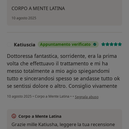
CORPO A MENTE LATINA
10 agosto 2025
Katiuscia
Appuntamento verificato
K
Dottoressa fantastica, sorridente, era la prima
volta che effettuavo il trattamento e mi ha
messo totalmente a mio agio spiegandomi
tutto e sincerandosi spesso se andasse tutto ok
se sentissi dolore o altro. Consiglio vivamente
secondo l'opinione dell'utente Kat
10 agosto 2025
•
Corpo a Mente Latina
•
•
Segnala abuso
Corpo a Mente Latina
Grazie mille Katiusha, leggere la tua recensione