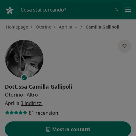
Men
Cosa stai cercando?
Homepage
Otorino
Aprilia
Camilla Gallipoli
Cambia città
Dott.ssa
Camilla Gallipoli
sulle specializzazioni
Otorino
·
Altro
Aprilia
3 indirizzi
81 recensioni
Mostra contatti