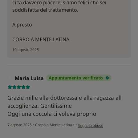
ci fa davvero piacere, siamo felici che sei
soddisfatta del trattamento.
A presto
CORPO A MENTE LATINA
10 agosto 2025
Maria Luisa
Appuntamento verificato
M
Grazie mille alla dottoressa e alla ragazza all
accoglienza. Gentilissime
Oggi una coccola ci voleva proprio
secondo l'opinione dell'utente Mari
7 agosto 2025
•
Corpo a Mente Latina
•
•
Segnala abuso