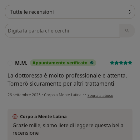
Cerca nelle recensioni
M.M.
Appuntamento verificato
M
La dottoressa è molto professionale e attenta.
Tornerò sicuramente per altri trattamenti
secondo l'opinione dell'utente
26 settembre 2025
•
Corpo a Mente Latina
•
•
Segnala abuso
Corpo a Mente Latina
Grazie mille, siamo liete di leggere questa bella
recensione