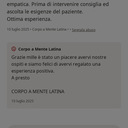
empatica. Prima di intervenire consiglia ed
ascolta le esigenze del paziente.
Ottima esperienza.
secondo l'opinione dell'utente Man
10 luglio 2025
•
Corpo a Mente Latina
•
•
Segnala abuso
Corpo a Mente Latina
Grazie mille è stato un piacere avervi nostre
ospiti e siamo felici di avervi regalato una
esperienza positiva.
A presto
CORPO A MENTE LATINA
10 luglio 2025