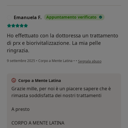
Emanuela F.
Appuntamento verificato
E
Ho effettuato con la dottoressa un trattamento
di prx e biorivitalizzazione. La mia pelle
ringrazia.
secondo l'opinione dell'utente 
9 settembre 2025
•
Corpo a Mente Latina
•
•
Segnala abuso
Corpo a Mente Latina
Grazie mille, per noi è un piacere sapere che è
rimasta soddisfatta dei nostri trattamenti
A presto
CORPO A MENTE LATINA