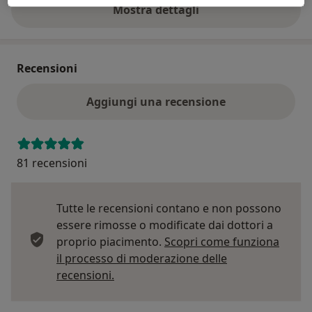
Mostra dettagli
sull'indirizzo
Recensioni
Aggiungi una recensione
81 recensioni
Tutte le recensioni contano e non possono
essere rimosse o modificate dai dottori a
proprio piacimento.
Scopri come funziona
il processo di moderazione delle
Per saperne di più sulle opinioni
recensioni.