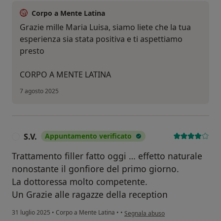
Corpo a Mente Latina
Grazie mille Maria Luisa, siamo liete che la tua
esperienza sia stata positiva e ti aspettiamo
presto
CORPO A MENTE LATINA
7 agosto 2025
S.V.
Appuntamento verificato
S
Trattamento filler fatto oggi … effetto naturale
nonostante il gonfiore del primo giorno.
La dottoressa molto competente.
Un Grazie alle ragazze della reception
secondo l'opinione dell'utente S.V.
31 luglio 2025
•
Corpo a Mente Latina
•
•
Segnala abuso