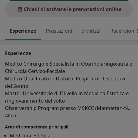
Chiedi di attivare le prenotazioni online
Esperienze
Prestazioni
Indirizzi
Recensioni 
Esperienze
Medico Chirurgo e Specialista in Otorinolaringoiatria e
Chirurgia Cervico-Facciale
Medico Qualificato in Disturbi Respiratori Ostruttivi
del Sonno
Master Universitario di II livello in Medicina Estetica e
ringiovanimento del volto
Observership Program presso MSKCC (Manhattan-NY)
Su di me
Dottorato di Ricerca in Tecnologie avanzate in
Altro
Chirurgia“Sapienza” Università di Roma
Aree di competenza principali:
Docente del Corso di Chirurgia e Dissezione
Medicina estetica
Sperimentale Otologica F. Cocchini