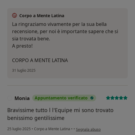
Corpo a Mente Latina
La ringraziamo vivamente per la sua bella
recensione, per noi è importante sapere che si
sia trovata bene.
A presto!
CORPO A MENTE LATINA
31 luglio 2025
Monia
Appuntamento verificato
M
Bravissime tutto l l'Equipe mi sono trovato
benissimo gentilissime
secondo l'opinione dell'utente Mon
25 luglio 2025
•
Corpo a Mente Latina
•
•
Segnala abuso