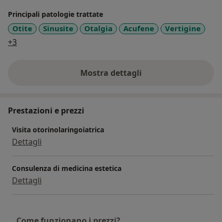
Dirigente medico di I livello presso la UOC di ORL
Principali patologie trattate
Universitaria il P.O. SM Goretti, Latina
Otite
Sinusite
Otalgia
Acufene
Vertigine
a11y_sr_more_diseases
+3
Mostra dettagli
sull'esperienza
Prestazioni e prezzi
Visita otorinolaringoiatrica
Dettagli
Consulenza di medicina estetica
Dettagli
Come funzionano i prezzi?