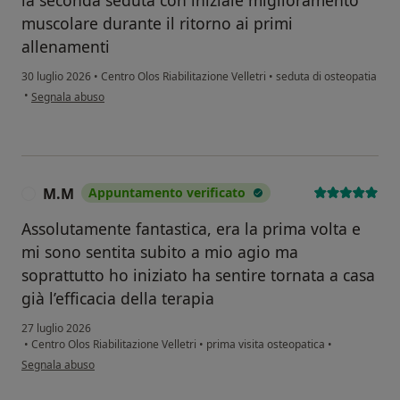
muscolare durante il ritorno ai primi
allenamenti
30 luglio 2026
•
Centro Olos Riabilitazione Velletri
•
seduta di osteopatia
secondo l'opinione dell'utente Fabio Ottaviani
•
Segnala abuso
M.M
Appuntamento verificato
M
Assolutamente fantastica, era la prima volta e
mi sono sentita subito a mio agio ma
soprattutto ho iniziato ha sentire tornata a casa
già l’efficacia della terapia
27 luglio 2026
•
Centro Olos Riabilitazione Velletri
•
prima visita osteopatica
•
secondo l'opinione dell'utente M.M
Segnala abuso