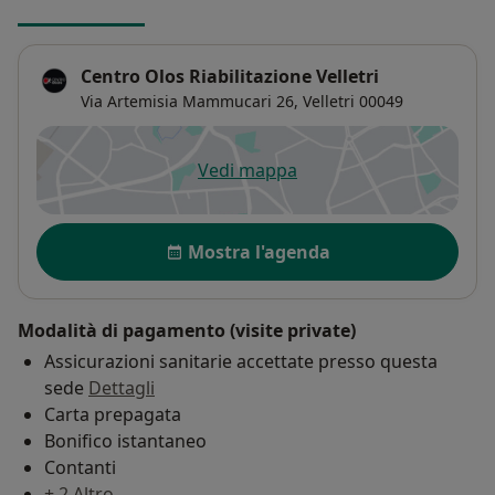
Centro Olos Riabilitazione Velletri
Via Artemisia Mammucari 26,
Velletri
00049
Vedi mappa
si apre in una nuova scheda
Disponibilità
Mostra l'agenda
Modalità di pagamento (visite private)
Assicurazioni sanitarie accettate presso questa
sede
Dettagli
Carta prepagata
Bonifico istantaneo
Contanti
+ 2 Altro