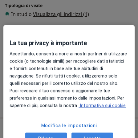
Tipologia di visite
In studio
Visualizza gli indirizzi (1)
Foto e video
La tua privacy è importante
Accettando, consenti a noi e ai nostri partner di utilizzare
cookie (o tecnologie simili) per raccogliere dati statistici
e fornirti contenuti in base alle tue abitudini di
navigazione. Se rifiuti tutti i cookie, utilizzeremo solo
quelli necessari per il corretto utilizzo del nostro sito.
Visualizza galleria (9)
Puoi revocare il tuo consenso o aggiornare le tue
preferenze in qualsiasi momento dalle impostazioni. Per
Mostra dettagli
saperne di più, consulta la nostra
Informativa sui cookie
sull'esperienza
Modifica le impostazioni
Comunicazioni importanti
Dott.ssa BEATRICE RUSSO