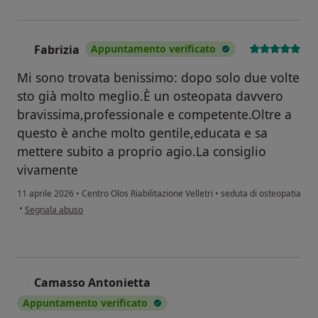
Fabrizia
Appuntamento verificato
F
Mi sono trovata benissimo: dopo solo due volte
sto già molto meglio.È un osteopata davvero
bravissima,professionale e competente.Oltre a
questo è anche molto gentile,educata e sa
mettere subito a proprio agio.La consiglio
vivamente
11 aprile 2026
•
Centro Olos Riabilitazione Velletri
•
seduta di osteopatia
secondo l'opinione dell'utente Fabrizia
•
Segnala abuso
Camasso Antonietta
C
Appuntamento verificato