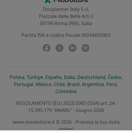
Docplanner Italy S.r.l.
Piazzale delle Belle Arti 2
00196 Roma (RM), Italia
Partita IVA e codice Fiscale 09244850963
Facebook
si apre in una nuova scheda
Twitter
si apre in una nuova scheda
Linkedin
si apre in una nuova sc
Spotify
si apre in una nuo
si apre in una nuova scheda
si apre in una nuova scheda
si apre in una nuova scheda
si apre in una nuova sche
si apre in 
si a
Polska
,
Türkiye
,
España
,
Italia
,
Deutschland
,
Česko
,
si apre in una nuova scheda
si apre in una nuova scheda
si apre in una nuova scheda
si apre in una nuova s
si apre in u
si apr
Portugal
,
México
,
Chile
,
Brasil
,
Argentina
,
Perú
,
si apre in una nuova sch
Colombia
REGOLAMENTO (EU) 2022/2065 (DSA) art. 24:
15.395.179 “AMARs” - Giugno 2026
www.miodottore.it © 2026 - Prenota la tua visita
online!