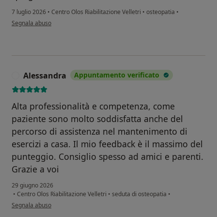
7 luglio 2026
•
Centro Olos Riabilitazione Velletri
•
osteopatia
•
secondo l'opinione dell'utente Manuela
Segnala abuso
Alessandra
Appuntamento verificato
A
Alta professionalità e competenza, come
paziente sono molto soddisfatta anche del
percorso di assistenza nel mantenimento di
esercizi a casa. Il mio feedback è il massimo del
punteggio. Consiglio spesso ad amici e parenti.
Grazie a voi
29 giugno 2026
•
Centro Olos Riabilitazione Velletri
•
seduta di osteopatia
•
secondo l'opinione dell'utente Alessandra
Segnala abuso