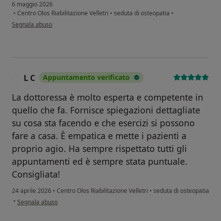
6 maggio 2026
•
Centro Olos Riabilitazione Velletri
•
seduta di osteopatia
•
secondo l'opinione dell'utente R.C
Segnala abuso
L C
Appuntamento verificato
L
La dottoressa è molto esperta e competente in
quello che fa. Fornisce spiegazioni dettagliate
su cosa sta facendo e che esercizi si possono
fare a casa. È empatica e mette i pazienti a
proprio agio. Ha sempre rispettato tutti gli
appuntamenti ed è sempre stata puntuale.
Consigliata!
24 aprile 2026
•
Centro Olos Riabilitazione Velletri
•
seduta di osteopatia
secondo l'opinione dell'utente L C
•
Segnala abuso