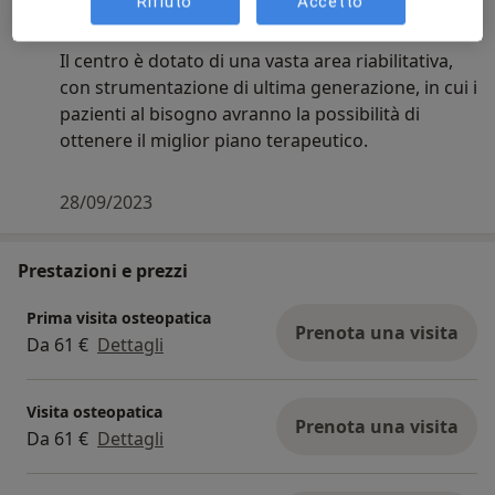
Rifiuto
Accetto
Via Artemisia Mammucari 26, Velletri 00049
Il centro è dotato di una vasta area riabilitativa,
con strumentazione di ultima generazione, in cui i
pazienti al bisogno avranno la possibilità di
ottenere il miglior piano terapeutico.
28/09/2023
Prestazioni e prezzi
Prima visita osteopatica
Prenota una visita
Da 61 €
Dettagli
Visita osteopatica
Prenota una visita
Da 61 €
Dettagli