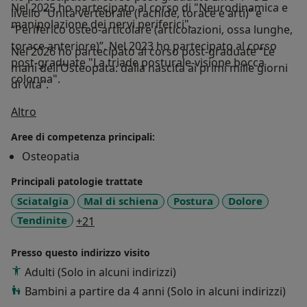
Nel 2025 ho partecipato al corso di "Neurodinamica e
livello “Unità vertebrale (rachide, torace e arti)” e
manipolazione dei nervi periferici".
“Periferico osteo-articolare (articolazioni, ossa lunghe,
torace anteriore)”. Nel 2023 ho partecipato al corso
Nel 2026 ho partecipato al corso post-graduate “Le
post-graduate "La triade posturale-visione bocca
mani dell’Osteopata: dalla nascita ai primi mille giorni
colonna".
di vita”.
Su di me
Altro
Aree di competenza principali:
Osteopatia
Principali patologie trattate
Sciatalgia
Mal di schiena
Postura
Dolore
a11y_sr_more_diseases
Tendinite
+21
Presso questo indirizzo visito
Adulti (Solo in alcuni indirizzi)
Bambini a partire da 4 anni (Solo in alcuni indirizzi)