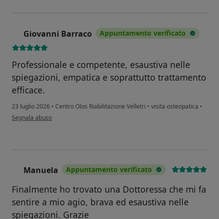
Giovanni Barraco
Appuntamento verificato
G
Professionale e competente, esaustiva nelle
spiegazioni, empatica e soprattutto trattamento
efficace.
23 luglio 2026
•
Centro Olos Riabilitazione Velletri
•
visita osteopatica
•
secondo l'opinione dell'utente Giovanni Barraco
Segnala abuso
Manuela
Appuntamento verificato
M
Finalmente ho trovato una Dottoressa che mi fa
sentire a mio agio, brava ed esaustiva nelle
spiegazioni. Grazie