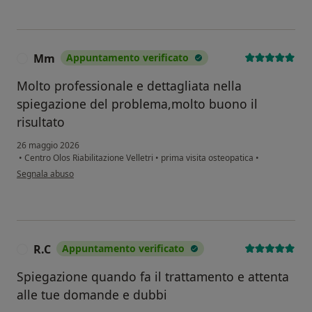
Mm
Appuntamento verificato
M
Molto professionale e dettagliata nella
spiegazione del problema,molto buono il
risultato
26 maggio 2026
•
Centro Olos Riabilitazione Velletri
•
prima visita osteopatica
•
secondo l'opinione dell'utente Mm
Segnala abuso
R.C
Appuntamento verificato
R
Spiegazione quando fa il trattamento e attenta
alle tue domande e dubbi