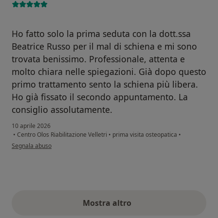
Ho fatto solo la prima seduta con la dott.ssa
Beatrice Russo per il mal di schiena e mi sono
trovata benissimo. Professionale, attenta e
molto chiara nelle spiegazioni. Già dopo questo
primo trattamento sento la schiena più libera.
Ho già fissato il secondo appuntamento. La
consiglio assolutamente.
10 aprile 2026
•
Centro Olos Riabilitazione Velletri
•
prima visita osteopatica
•
secondo l'opinione dell'utente Camasso Antonietta
Segnala abuso
Mostra altro
opinioni di cui sopra