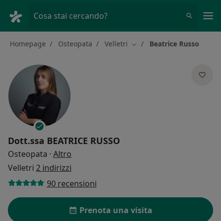
Men
Cosa stai cercando?
Homepage
Osteopata
Velletri
Beatrice Russo
Cambia città
Dott.ssa
BEATRICE RUSSO
sulle specializzazioni
Osteopata
·
Altro
Velletri
2 indirizzi
90 recensioni
Prenota una visita