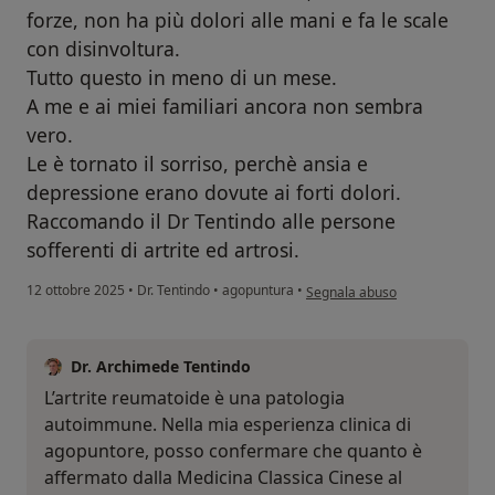
forze, non ha più dolori alle mani e fa le scale
con disinvoltura.
Tutto questo in meno di un mese.
A me e ai miei familiari ancora non sembra
vero.
Le è tornato il sorriso, perchè ansia e
depressione erano dovute ai forti dolori.
Raccomando il Dr Tentindo alle persone
sofferenti di artrite ed artrosi.
secondo l'opinione dell'utente
12 ottobre 2025
•
Dr. Tentindo
•
agopuntura
•
Segnala abuso
Dr. Archimede Tentindo
L’artrite reumatoide è una patologia
autoimmune. Nella mia esperienza clinica di
agopuntore, posso confermare che quanto è
affermato dalla Medicina Classica Cinese al