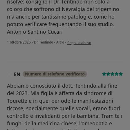
risolve: consiglio il Dr. Tentindo non solo a
coloro che soffrono di Nevralgia del trigemino
ma anche per tantissime patologie, come ho
potuto verificare frequentando il suo studio.
Antonio Santino Cucari
secondo l'opinione dell'utente geologo
1 ottobre 2025
•
Dr. Tentindo
•
Altro
•
Segnala abuso
EN
Numero di telefono verificato
E
Abbiamo conosciuto il dott. Tentindo alla fine
del 2023. Mia figlia è affetta da sindrome di
Tourette e in quel periodo le manifestazioni
ticcose, specialmente quelle vocali, erano fuori
controllo e invalidanti per la bambina. Tramite i
funghi della medicina cinese, l'omeopatia e