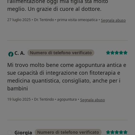
l'alimentazione oggi mia figlia sta molto
meglio. Un grazie di cuore al dottore.
secondo l'opinione d
27 luglio 2025
•
Dr. Tentindo
•
prima visita omeopatica
•
Segnala abuso
C. A.
Numero di telefono verificato
C
Mi trovo molto bene come agopuntura antica e
sue capacità di integrazione con fitoterapia e
medicina quantistica, consigliato, anche per i
bambini
secondo l'opinione dell'utente C. 
19 luglio 2025
•
Dr. Tentindo
•
agopuntura
•
Segnala abuso
Giorgia
Numero di telefono verificato
G