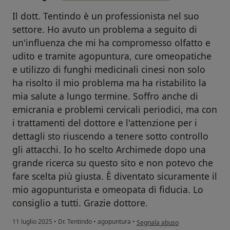
Il dott. Tentindo è un professionista nel suo
settore. Ho avuto un problema a seguito di
un'influenza che mi ha compromesso olfatto e
udito e tramite agopuntura, cure omeopatiche
e utilizzo di funghi medicinali cinesi non solo
ha risolto il mio problema ma ha ristabilito la
mia salute a lungo termine. Soffro anche di
emicrania e problemi cervicali periodici, ma con
i trattamenti del dottore e l'attenzione per i
dettagli sto riuscendo a tenere sotto controllo
gli attacchi. Io ho scelto Archimede dopo una
grande ricerca su questo sito e non potevo che
fare scelta più giusta. È diventato sicuramente il
mio agopunturista e omeopata di fiducia. Lo
consiglio a tutti. Grazie dottore.
secondo l'opinione dell'utente Gi
11 luglio 2025
•
Dr. Tentindo
•
agopuntura
•
Segnala abuso