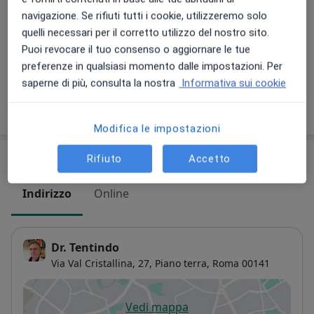
navigazione. Se rifiuti tutti i cookie, utilizzeremo solo
quelli necessari per il corretto utilizzo del nostro sito.
Consulenza online
Puoi revocare il tuo consenso o aggiornare le tue
120 €
Dettagli
preferenze in qualsiasi momento dalle impostazioni. Per
saperne di più, consulta la nostra
Informativa sui cookie
Come funzionano i prezzi?
Modifica le impostazioni
Indirizzi (2)
Rifiuto
Accetto
Indirizzo
Online
Dr. Tentindo
Via Val Cristallina, 27,
Piano terra,
Roma
00141
Vedi mappa