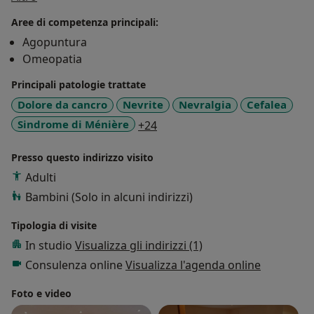
- Endometriosi
Aree di competenza principali:
- Psoriasi
Agopuntura
- Sindrome di Sjögren
Omeopatia
- Sindrome di Meniere
- Sindrome di Tourette.
Principali patologie trattate
Sono Insegnante di Qi Gong medico, di cui ricevuto la
Dolore da cancro
Nevrite
Nevralgia
Cefalea
certificazione dall’Università di Medicina Cinese di
a11y_sr_more_diseases
Sindrome di Ménière
+24
Pechino.
Presso questo indirizzo visito
Adulti
Bambini (Solo in alcuni indirizzi)
Tipologia di visite
In studio
Visualizza gli indirizzi (1)
Consulenza online
Visualizza l'agenda online
Foto e video