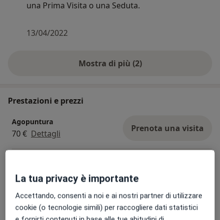
una Prima Visita o una Seduta.
13/04/2022
Mostra di più (2)
Prestazioni e prezzi
Agopuntura
Prenota una visita
70 €
Dettagli
Prima visita omeopatica
Prenota una visita
120 €
Dettagli
La tua privacy è importante
Accettando, consenti a noi e ai nostri partner di utilizzare
Visita omeopatica di controllo
cookie (o tecnologie simili) per raccogliere dati statistici
Prenota una visita
70 €
Dettagli
e fornirti contenuti in base alle tue abitudini di