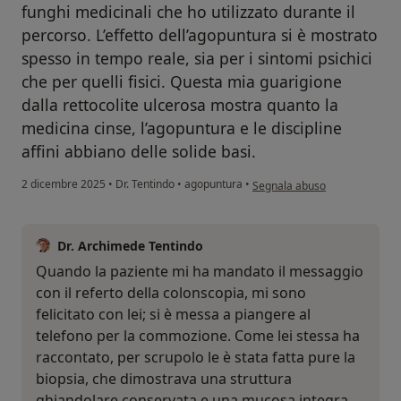
funghi medicinali che ho utilizzato durante il
percorso. L’effetto dell’agopuntura si è mostrato
spesso in tempo reale, sia per i sintomi psichici
che per quelli fisici. Questa mia guarigione
dalla rettocolite ulcerosa mostra quanto la
medicina cinse, l’agopuntura e le discipline
affini abbiano delle solide basi.
secondo l'opinione dell'utente
2 dicembre 2025
•
Dr. Tentindo
•
agopuntura
•
Segnala abuso
Dr. Archimede Tentindo
Quando la paziente mi ha mandato il messaggio
con il referto della colonscopia, mi sono
felicitato con lei; si è messa a piangere al
telefono per la commozione. Come lei stessa ha
raccontato, per scrupolo le è stata fatta pure la
biopsia, che dimostrava una struttura
ghiandolare conservata e una mucosa integra.