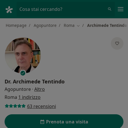
Men
Cosa stai cercando?
Homepage
Agopuntore
Roma
Archimede Tentindo
Cambia città
Dr.
Archimede Tentindo
sulle specializzazioni
Agopuntore
·
Altro
Roma
1 indirizzo
63 recensioni
Prenota una visita