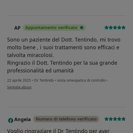
AP
Appuntamento verificato
A
Sono un paziente del Dott. Tentindo, mi trovo
molto bene , i suoi trattamenti sono efficaci e
talvolta miracolosi.
Ringrazio il Dott. Tentindo per la sua grande
professionalità ed umanità
22 aprile 2025
•
Dr. Tentindo
•
visita omeopatica di controllo
•
secondo l'opinione dell'utente AP
Segnala abuso
Angela
Numero di telefono verificato
A
Voglio ringraziare il Dr. Tentindo per aver