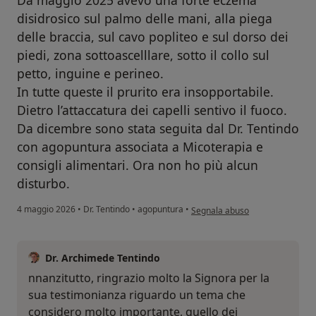
disidrosico sul palmo delle mani, alla piega
delle braccia, sul cavo popliteo e sul dorso dei
piedi, zona sottoascelllare, sotto il collo sul
petto, inguine e perineo.
In tutte queste il prurito era insopportabile.
Dietro l’attaccatura dei capelli sentivo il fuoco.
Da dicembre sono stata seguita dal Dr. Tentindo
con agopuntura associata a Micoterapia e
consigli alimentari. Ora non ho più alcun
disturbo.
secondo l'opinione dell'utente 
4 maggio 2026
•
Dr. Tentindo
•
agopuntura
•
Segnala abuso
Dr. Archimede Tentindo
nnanzitutto, ringrazio molto la Signora per la
sua testimonianza riguardo un tema che
considero molto importante, quello dei