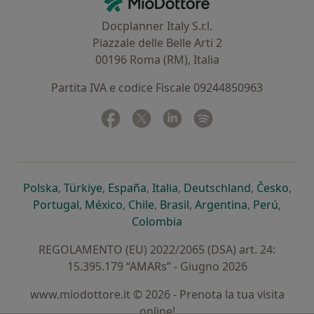
Docplanner Italy S.r.l.
Piazzale delle Belle Arti 2
00196 Roma (RM), Italia
Partita IVA e codice Fiscale 09244850963
Facebook
si apre in una nuova scheda
Twitter
si apre in una nuova scheda
Linkedin
si apre in una nuova sc
Spotify
si apre in una nuo
si apre in una nuova scheda
si apre in una nuova scheda
si apre in una nuova scheda
si apre in una nuova sche
si apre in 
si a
Polska
,
Türkiye
,
España
,
Italia
,
Deutschland
,
Česko
,
si apre in una nuova scheda
si apre in una nuova scheda
si apre in una nuova scheda
si apre in una nuova s
si apre in u
si apr
Portugal
,
México
,
Chile
,
Brasil
,
Argentina
,
Perú
,
si apre in una nuova sch
Colombia
REGOLAMENTO (EU) 2022/2065 (DSA) art. 24:
15.395.179 “AMARs” - Giugno 2026
www.miodottore.it © 2026 - Prenota la tua visita
online!