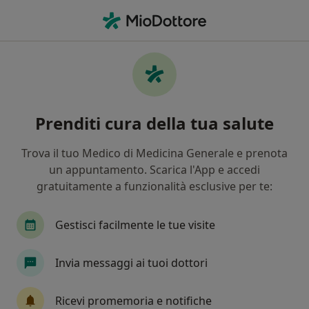
Men
Anestesista • Benevento, BN
Filters
Mappa
Anestesisti a Benevento. Prenota online la
Prenditi cura della tua salute
tua visita
In che modo ordiniamo i risultati
Trova il tuo Medico di Medicina Generale e prenota
un appuntamento. Scarica l'App e accedi
gratuitamente a funzionalità esclusive per te:
Gestisci facilmente le tue visite
Invia messaggi ai tuoi dottori
Dott.ssa Cinzia Abate
Ricevi promemoria e notifiche
·
Altro
Anestesista