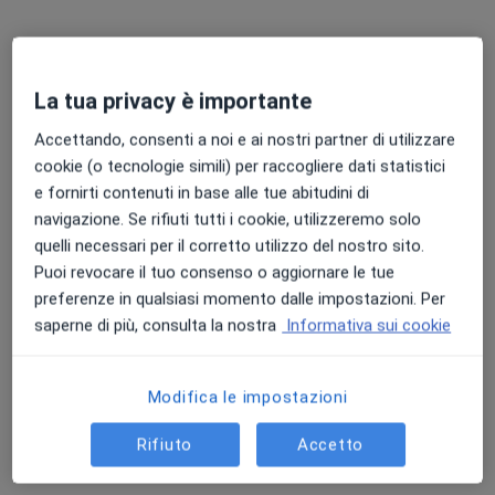
La tua privacy è importante
Accettando, consenti a noi e ai nostri partner di utilizzare
cookie (o tecnologie simili) per raccogliere dati statistici
e fornirti contenuti in base alle tue abitudini di
navigazione. Se rifiuti tutti i cookie, utilizzeremo solo
Dott.ssa Ilaria Ariete
quelli necessari per il corretto utilizzo del nostro sito.
Puoi revocare il tuo consenso o aggiornare le tue
Anestesista, Terapista del dolore, Medico di medicina
·
Altro
preferenze in qualsiasi momento dalle impostazioni. Per
generale
saperne di più, consulta la nostra
Informativa sui cookie
51 recensioni
Indirizzo 1
Indirizzo 2
Modifica le impostazioni
Rifiuto
Accetto
Via Giuseppe Mazzini 92, Frattamaggiore
•
Mappa
Studio Althea