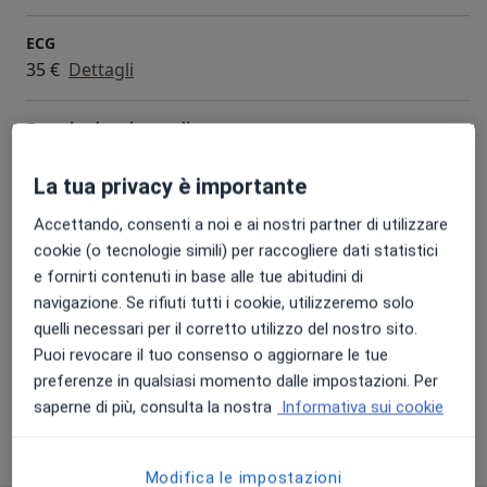
Da Novembre 2023 ho iniziato una nuova avventura a
Parma per approfondire le conoscenze riguardo
ECG
l’imaging cardiovascolare, un percorso finalizzato a
35 €
Dettagli
completare la diagnostica ecografica con indagini di
secondo livello (ecocardiogramma con mezzo di
Ecocolordoppler cardiaco
contrasto, ecocardiogramma durante stress ed
100 €
Dettagli
ecocardiogramma transesofageo), e di approccio
La tua privacy è importante
all’acquisizione ed interpretazione dell’imaging cardio-
Ecografia cardiaca
radiologico (risonanza magnetica cardiaca e TC
Accettando, consenti a noi e ai nostri partner di utilizzare
100 €
Dettagli
cardiaca).
cookie (o tecnologie simili) per raccogliere dati statistici
e fornirti contenuti in base alle tue abitudini di
Holter cardiaco
navigazione. Se rifiuti tutti i cookie, utilizzeremo solo
120 €
Dettagli
quelli necessari per il corretto utilizzo del nostro sito.
Puoi revocare il tuo consenso o aggiornare le tue
+ 6 prestazioni
preferenze in qualsiasi momento dalle impostazioni. Per
saperne di più, consulta la nostra
Informativa sui cookie
Come funzionano i prezzi?
Modifica le impostazioni