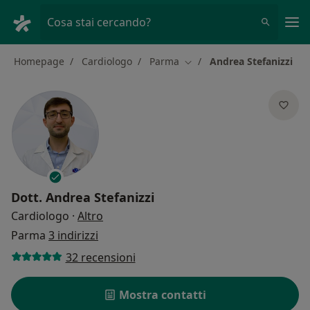
Men
Cosa stai cercando?
Homepage
Cardiologo
Parma
Andrea Stefanizzi
Cambia città
Dott.
Andrea Stefanizzi
sulle specializzazioni
Cardiologo
·
Altro
Parma
3 indirizzi
32 recensioni
Mostra contatti