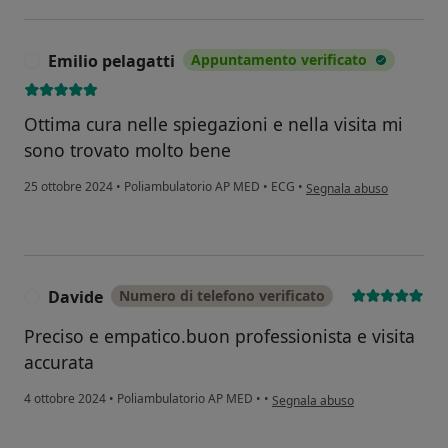
Emilio pelagatti
Appuntamento verificato
E
Ottima cura nelle spiegazioni e nella visita mi
sono trovato molto bene
secondo l'opinione dell'ut
25 ottobre 2024
•
Poliambulatorio AP MED
•
ECG
•
Segnala abuso
Davide
Numero di telefono verificato
D
Preciso e empatico.buon professionista e visita
accurata
secondo l'opinione dell'utente 
4 ottobre 2024
•
Poliambulatorio AP MED
•
•
Segnala abuso