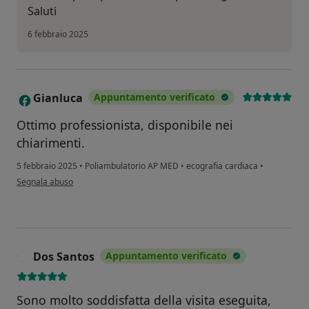
Saluti
6 febbraio 2025
Gianluca
Appuntamento verificato
G
Ottimo professionista, disponibile nei
chiarimenti.
5 febbraio 2025
•
Poliambulatorio AP MED
•
ecografia cardiaca
•
secondo l'opinione dell'utente Gianluca
Segnala abuso
Dos Santos
Appuntamento verificato
D
Sono molto soddisfatta della visita eseguita,