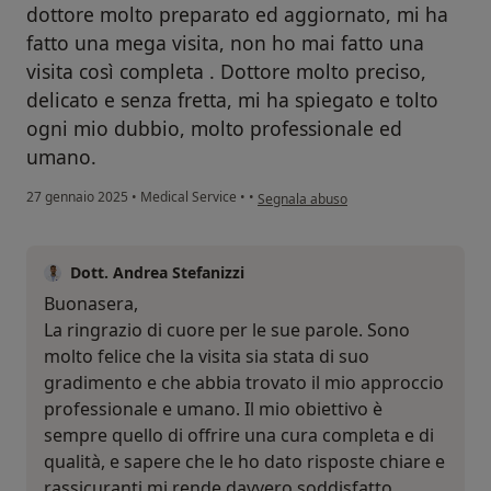
dottore molto preparato ed aggiornato, mi ha
fatto una mega visita, non ho mai fatto una
visita così completa . Dottore molto preciso,
delicato e senza fretta, mi ha spiegato e tolto
ogni mio dubbio, molto professionale ed
umano.
secondo l'opinione dell'utente Dos Sa
27 gennaio 2025
•
Medical Service
•
•
Segnala abuso
Dott. Andrea Stefanizzi
Buonasera,
La ringrazio di cuore per le sue parole. Sono
molto felice che la visita sia stata di suo
gradimento e che abbia trovato il mio approccio
professionale e umano. Il mio obiettivo è
sempre quello di offrire una cura completa e di
qualità, e sapere che le ho dato risposte chiare e
rassicuranti mi rende davvero soddisfatto.