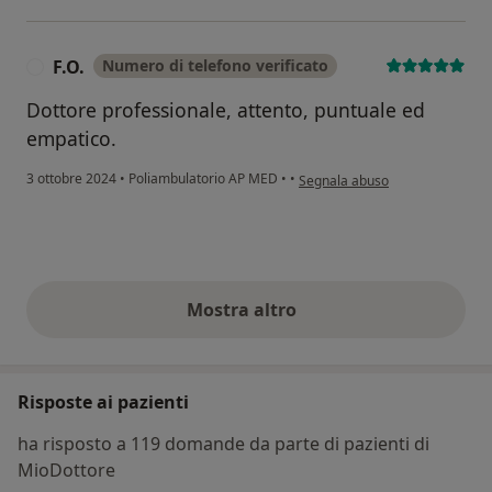
F.O.
Numero di telefono verificato
F
Dottore professionale, attento, puntuale ed
empatico.
secondo l'opinione dell'utente F.
3 ottobre 2024
•
Poliambulatorio AP MED
•
•
Segnala abuso
Mostra altro
opinioni di cui sopra
Risposte ai pazienti
ha risposto a 119 domande da parte di pazienti di
MioDottore