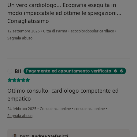
Un vero cardiologo... Ecografia eseguita in
modo impeccabile ed ottime le spiegazioni...
Consigliatissimo
12 settembre 2025
•
Citta di Parma
•
ecocolordoppler cardiaco
•
secondo l'opinione dell'utente S. V
Segnala abuso
Bil
Pagamento ed appuntamento verificato
B
Ottimo consulto, cardiologo competente ed
empatico
24 febbraio 2025
•
Consulenza online
•
consulenza online
•
secondo l'opinione dell'utente Bil
Segnala abuso
Dott. Andrea Stefanizzi