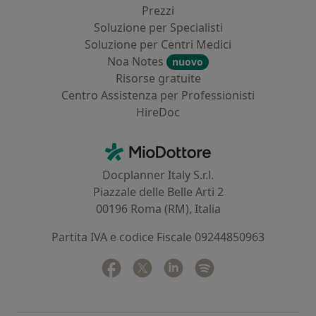
Prezzi
Soluzione per Specialisti
Soluzione per Centri Medici
Noa Notes
nuovo
Risorse gratuite
Centro Assistenza per Professionisti
HireDoc
Contatti
MioDottore - Homepage
Docplanner Italy S.r.l.
Piazzale delle Belle Arti 2
00196 Roma (RM), Italia
Partita IVA e codice Fiscale 09244850963
Facebook
si apre in una nuova scheda
Twitter
si apre in una nuova scheda
Linkedin
si apre in una nuova sc
Spotify
si apre in una nuo