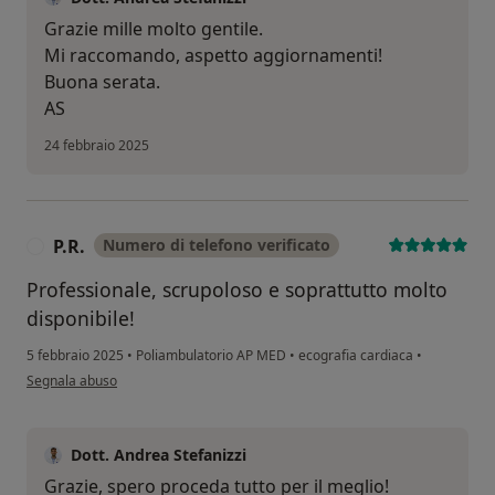
Grazie mille molto gentile.
Mi raccomando, aspetto aggiornamenti!
Buona serata.
AS
24 febbraio 2025
P.R.
Numero di telefono verificato
P
Professionale, scrupoloso e soprattutto molto
disponibile!
5 febbraio 2025
•
Poliambulatorio AP MED
•
ecografia cardiaca
•
secondo l'opinione dell'utente P.R.
Segnala abuso
Dott. Andrea Stefanizzi
Grazie, spero proceda tutto per il meglio!