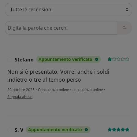
Cerca nelle recensioni
Stefano
Appuntamento verificato
S
Non si è presentato. Vorrei anche i soldi
indietro oltre al tempo perso
29 ottobre 2025
•
Consulenza online
•
consulenza online
•
secondo l'opinione dell'utente Stefano
Segnala abuso
S. V
Appuntamento verificato
S