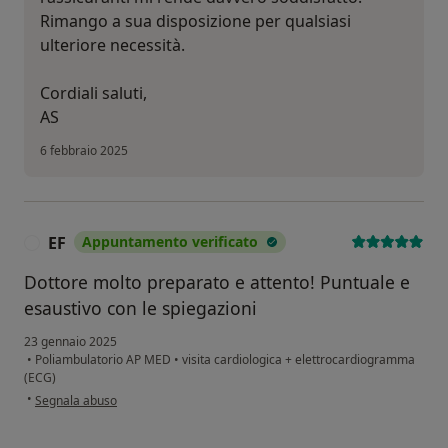
Rimango a sua disposizione per qualsiasi
ulteriore necessità.
Cordiali saluti,
AS
6 febbraio 2025
EF
Appuntamento verificato
E
Dottore molto preparato e attento! Puntuale e
esaustivo con le spiegazioni
23 gennaio 2025
•
Poliambulatorio AP MED
•
visita cardiologica + elettrocardiogramma
(ECG)
secondo l'opinione dell'utente EF
•
Segnala abuso