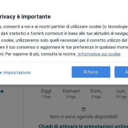
i
Non ci sono agende disponibili!
privacy è importante
Chiedi di attivare le prenotazioni onlin
 consenti a noi e ai nostri partner di utilizzare cookie (o tecnologie 
dati statistici e fornirti contenuti in base alle tue abitudini di navig
i i cookie, utilizzeremo solo quelli necessari per il corretto utilizzo de
re il tuo consenso o aggiornare le tue preferenze in qualsiasi mom
i. Per saperne di più, consulta la nostra
Informativa sui cookie
da 130 €
Rifiuto
A
le impostazioni
i
Oggi
Domani
Dom,
Lun,
7 Ago
8 Ago
9 Ago
10 Ago
Non ci sono agende disponibili!
Chiedi di attivare le prenotazioni onlin