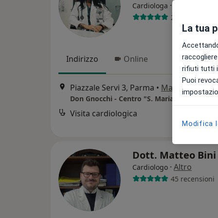
·
Altro
Cardiologa
234 recension
La tua 
Accettando,
raccogliere 
Indirizzo
Online
rifiuti tutt
Puoi revoca
Piazzale Servi 3, Parma
•
Mappa
impostazion
Don Gnocchi - Centro "S. Maria ai Servi"
Visita cardiologica
Modifica 
Dott. Matteo Bin
·
Altro
Cardiologo
45 recensioni