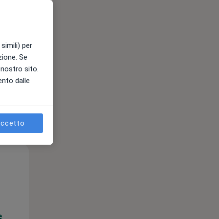
e
simili) per
azione. Se
l nostro sito.
ento dalle
ccetto
Mar,
Mer,
Gio,
11 Ago
12 Ago
13 Ago
e