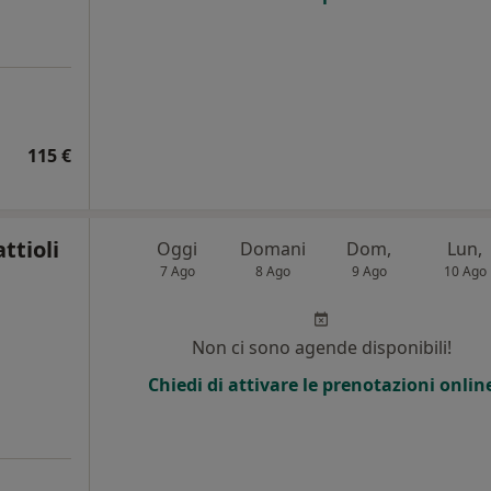
115 €
ttioli
Oggi
Domani
Dom,
Lun,
7 Ago
8 Ago
9 Ago
10 Ago
i
Non ci sono agende disponibili!
Chiedi di attivare le prenotazioni onlin