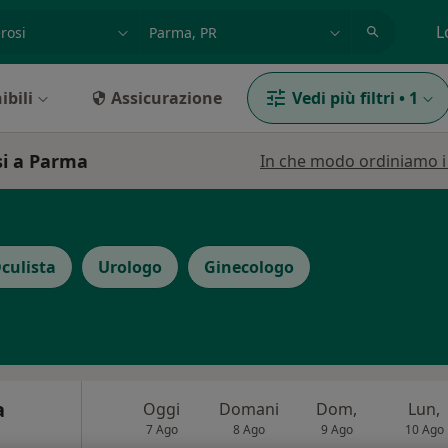
azione, medico, struttura
es: Roma
L
ibili
Assicurazione
Vedi più filtri
•
1
si a Parma
In che modo ordiniamo i r
culista
Urologo
Ginecologo
a
Oggi
Domani
Dom,
Lun,
7 Ago
8 Ago
9 Ago
10 Ago