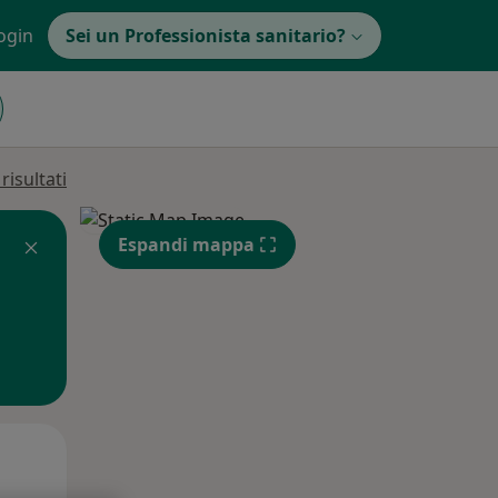
ogin
Sei un Professionista sanitario?
isultati
Espandi mappa
Mar,
Mer,
Gio,
11 Ago
12 Ago
13 Ago