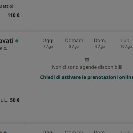
attioli
110 €
avati
Oggi
Domani
Dom,
Lun,
7 Ago
8 Ago
9 Ago
10 Ago
ale,
Non ci sono agende disponibili!
Chiedi di attivare le prenotazioni onlin
Certificato anamnestico per patente di guida
50 €
o
Oggi
Domani
Dom,
Lun,