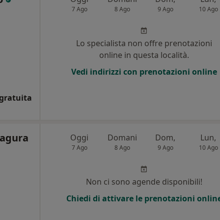
7 Ago
8 Ago
9 Ago
10 Ago
i
Lo specialista non offre prenotazioni
online in questa località.
Vedi indirizzi con prenotazioni online
gratuita
nagura
Oggi
Domani
Dom,
Lun,
7 Ago
8 Ago
9 Ago
10 Ago
Non ci sono agende disponibili!
Chiedi di attivare le prenotazioni onlin