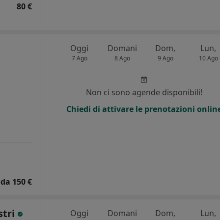
80 €
Oggi
Domani
Dom,
Lun,
7 Ago
8 Ago
9 Ago
10 Ago
Non ci sono agende disponibili!
Chiedi di attivare le prenotazioni onlin
da 150 €
stri
Oggi
Domani
Dom,
Lun,