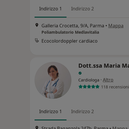
Indirizzo 1
Indirizzo 2
Galleria Crocetta, 9/A, Parma
•
Mappa
Poliambulatorio Medlavitalia
Ecocolordoppler cardiaco
Dott.ssa Maria Ma
·
Altro
Cardiologa
118 recension
Indirizzo 1
Indirizzo 2
Strada Baganzola 247b, Parma
•
Mappa