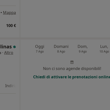
•
Mappa
100 €
olinas
Oggi
Domani
Dom,
Lun,
7 Ago
8 Ago
9 Ago
10 Ago
·
Altro
a
Non ci sono agende disponibili!
Chiedi di attivare le prenotazioni onlin
Indirizzo 4
Online