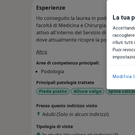
Esperienze
La tua 
Ho conseguito la laurea in podologia presso 
facoltà di Medicina e Chirurgia. Durante il co
Accettando,
attivo all'interno del Servizio di podologia 
raccogliere 
dove attualmente ricopre la posizione di Tu
rifiuti tutt
Puoi revoca
Su di me
Altro
impostazion
Aree di competenza principali:
Podologia
Modifica 
Principali patologie trattate
Piede piatto
Alluce valgo
Spina calca
Presso questo indirizzo visito
Adulti (Solo in alcuni indirizzi)
Tipologia di visite
In studio
Visualizza gli indirizzi (3)