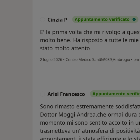
Cinzia P
Appuntamento verificato
C
E' la prima volta che mi rivolgo a que
molto bene. Ha risposto a tutte le m
stato molto attento.
2 luglio 2026
•
Centro Medico Sant&#039;Ambrogio
•
prim
Arisi Francesco
Appuntamento verifi
A
Sono rimasto estremamente soddisfatto
Dottor Moggi Andrea,che ormai dura 
momento,mi sono sentito accolto in un
trasmetteva un' atmosfera di positività
appuntamenti è stata efficiente e lo s