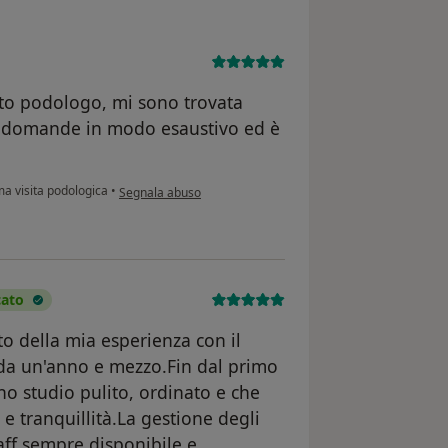
sto podologo, mi sono trovata
ie domande in modo esaustivo ed è
secondo l'opinione dell'utente Cinzia P
a visita podologica
•
Segnala abuso
cato
 della mia esperienza con il
da un'anno e mezzo.Fin dal primo
o studio pulito, ordinato e che
 e tranquillità.La gestione degli
taff sempre disponibile e