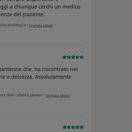
oggi a chiunque cerchi un medico
enze del paziente.
secondo l'opinione dell'utente Arisi Francesco
isita podologica
•
Segnala abuso
ttantenne che, ha riscontrato nel
one e dolcezza. Assolutamente
secondo l'opinione dell'utente DB
ura delle callosità plantari
•
Segnala abuso