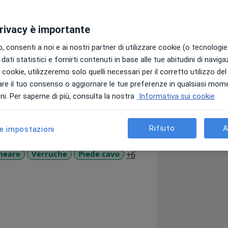
privacy è importante
l'Università degli studi di Milano,
rso di laurea ha svolto il tirocinio
 consenti a noi e ai nostri partner di utilizzare cookie (o tecnologie 
dell'IRCSS Istituto ortopedico Galeazzi
dati statistici e fornirti contenuti in base alle tue abitudini di navig
tor.
i i cookie, utilizzeremo solo quelli necessari per il corretto utilizzo de
re il tuo consenso o aggiornare le tue preferenze in qualsiasi mom
i. Per saperne di più, consulta la nostra
Informativa sui cookie
Rifiuto
A
le impostazioni
a11y_sr_more_diseases
neare
Verruche
Piede cavo
+6