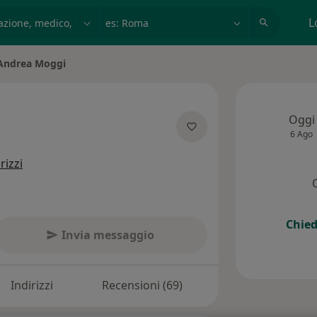
azione, medico, struttura
es: Roma
L
Andrea Moggi
a città
Oggi
6 Ago
ecializzazioni
rizzi
Chied
Invia messaggio
Indirizzi
Recensioni (69)