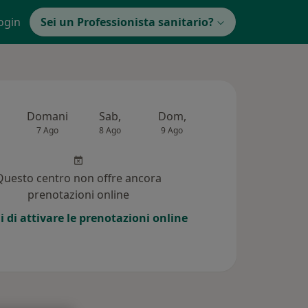
ogin
Sei un Professionista sanitario?
Domani
Sab,
Dom,
Lun,
Mar,
7 Ago
8 Ago
9 Ago
10 Ago
11 Ag
Questo centro non offre ancora
prenotazioni online
i di attivare le prenotazioni online