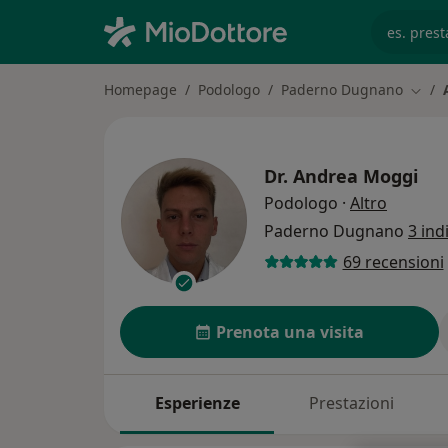
es. prest
Homepage
Podologo
Paderno Dugnano
Cambi
Dr.
Andrea Moggi
sulle sp
Podologo
·
Altro
Paderno Dugnano
3 indi
69 recensioni
Prenota una visita
Esperienze
Prestazioni