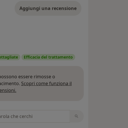
Aggiungi una recensione
ettagliate
Efficacia del trattamento
 possono essere rimosse o
iacimento.
Scopri come funziona il
Per saperne di più sulle opinioni
ensioni.
 recensioni