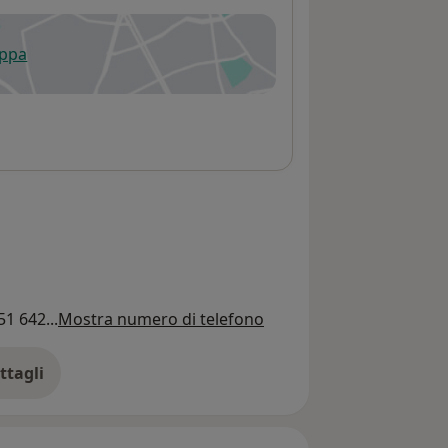
appa
 apre in una nuova scheda
51 642...
Mostra numero di telefono
ttagli
ll'indirizzo