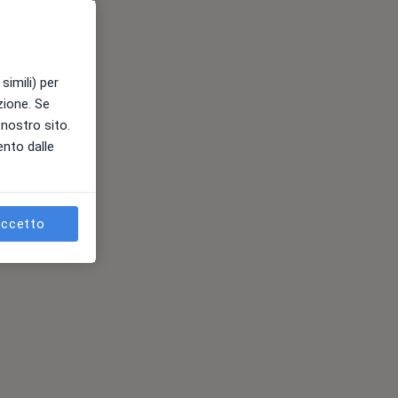
simili) per
azione. Se
l nostro sito.
ento dalle
ccetto