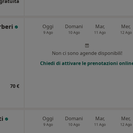
gratuita
rberi
Oggi
Domani
Mar,
Mer,
9 Ago
10 Ago
11 Ago
12 Ago
Non ci sono agende disponibili!
Chiedi di attivare le prenotazioni onlin
70 €
ti
Oggi
Domani
Mar,
Mer,
9 Ago
10 Ago
11 Ago
12 Ago