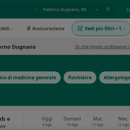
azione, medico, struttura
es: Roma
L
ibili
Assicurazione
Vedi più filtri
•
1
aderno Dugnano
In che modo ordiniamo i r
co di medicina generale
Psichiatra
Allergolog
eh
Oggi
Domani
Mar,
Mer,
9 Ago
10 Ago
11 Ago
12 Ago
·
ale