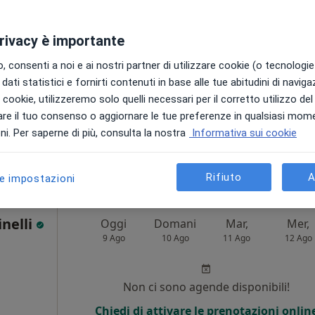
i
Non ci sono agende disponibili!
privacy è importante
Chiedi di attivare le prenotazioni onlin
 consenti a noi e ai nostri partner di utilizzare cookie (o tecnologie 
dati statistici e fornirti contenuti in base alle tue abitudini di navig
i i cookie, utilizzeremo solo quelli necessari per il corretto utilizzo de
re il tuo consenso o aggiornare le tue preferenze in qualsiasi mom
i. Per saperne di più, consulta la nostra
Informativa sui cookie
ponibile
Rifiuto
A
le impostazioni
inelli
Oggi
Domani
Mar,
Mer,
9 Ago
10 Ago
11 Ago
12 Ago
Non ci sono agende disponibili!
Chiedi di attivare le prenotazioni onlin