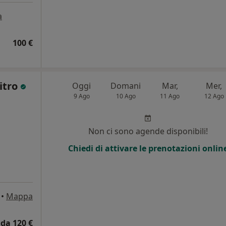
a
100 €
Nitro
Oggi
Domani
Mar,
Mer,
9 Ago
10 Ago
11 Ago
12 Ago
Non ci sono agende disponibili!
Chiedi di attivare le prenotazioni onlin
•
Mappa
da 120 €