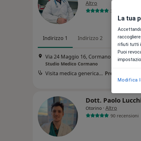
Altro
319 recension
La tua 
Accettando,
raccogliere 
Indirizzo 1
Indirizzo 2
rifiuti tutt
Puoi revoca
Via 24 Maggio 16, Cormano
•
Mappa
impostazion
Studio Medico Cormano
Visita medica generica in CONVENZIONE
Prezzo non dis
Modifica 
Dott. Paolo Lucch
·
Altro
Otorino
90 recensioni