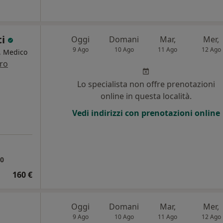
ti
Oggi
Domani
Mar,
Mer,
9 Ago
10 Ago
11 Ago
12 Ago
a, Medico
tro
Lo specialista non offre prenotazioni
online in questa località.
Vedi indirizzi con prenotazioni online
30
160 €
Oggi
Domani
Mar,
Mer,
9 Ago
10 Ago
11 Ago
12 Ago