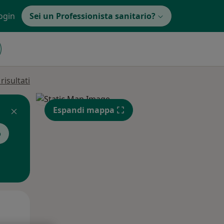
ogin
Sei un Professionista sanitario?
isultati
Espandi mappa
o
Gio,
Ven,
Sab,
13 Ago
14 Ago
15 Ago