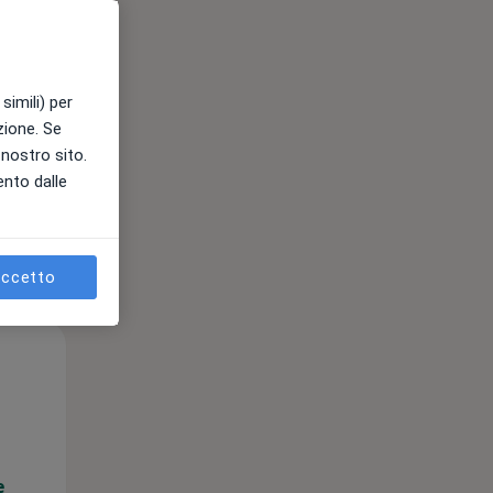
e
simili) per
azione. Se
l nostro sito.
ento dalle
ccetto
Gio,
Ven,
Sab,
13 Ago
14 Ago
15 Ago
e