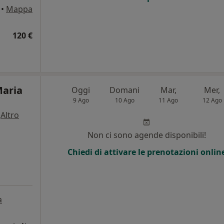
•
Mappa
120 €
Maria
Oggi
Domani
Mar,
Mer,
9 Ago
10 Ago
11 Ago
12 Ago
·
Altro
i
Non ci sono agende disponibili!
Chiedi di attivare le prenotazioni onlin
a