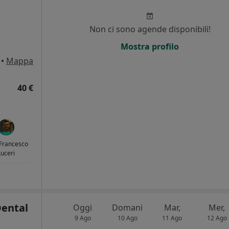
Non ci sono agende disponibili!
i
Mostra profilo
•
Mappa
40 €
 Francesco
Luceri
Dental
Oggi
Domani
Mar,
Mer,
9 Ago
10 Ago
11 Ago
12 Ago