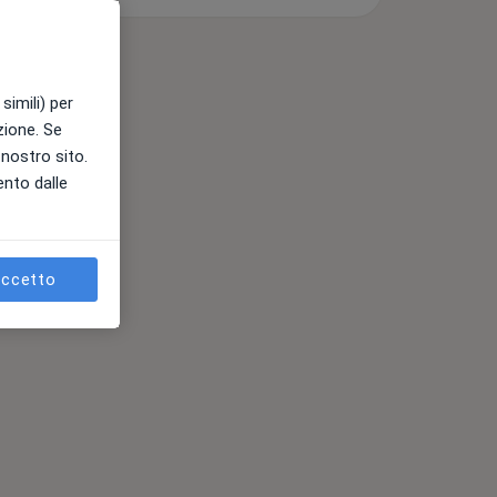
simili) per
azione. Se
l nostro sito.
ento dalle
ccetto