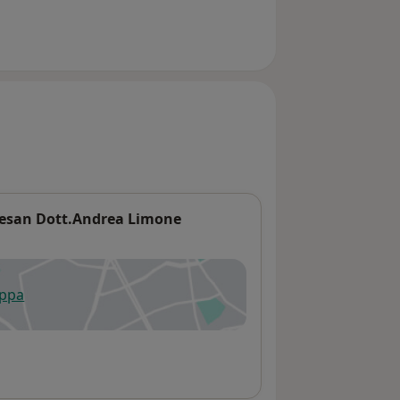
tesan Dott.Andrea Limone
appa
 apre in una nuova scheda