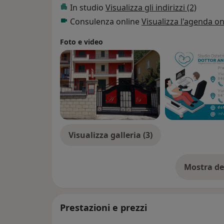
dell’Apparato Genitale Femminile.
In studio
Visualizza gli indirizzi (2)
Nel 2010 ha lavorato presso il Centro di M
Consulenza online
Visualizza l'agenda on
Centro di Sterilità di III livello, Bologna, uno
Medicina della Riproduzione per numero di
Foto e video
Dal 2010 al 2020 ha lavorato come Dirigente
Ginecologia dell' Ospedale di Monfalcone (
di Lagonegro(PZ), di Solofra (AV) e dell' AO
l'altro l'incarico Professionale di Isteroscop
Referente della sorveglianza mortalità mate
tra i più giovani dirigenti medici ostetrico-g
Visualizza galleria (3)
Nel 2013, 2014 e 2015 è stato Medico Ostet
Tanzania e Burkina Faso.
Mostra de
su
Dall'1/01/2021 è Dirigente Medico a tempo 
Ostetricia e Ginecologia Ospedale AOU Rug
Prestazioni e prezzi