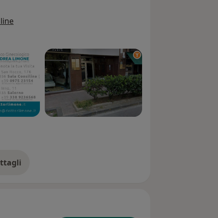
edicina della Riproduzione Tecnobios
line
 dei maggiori Centri Italiani Privati di
 trattamenti/anno.
 Medico presso l’U.O.C. di Ostetricia e
GO),di Oderzo (TV), di Portogruaro (VE)
RN Moscati di Avellino ricoprendo tra
ia, di Gravidanza a Rischio e di
rna e near miss ostetrici, risultando
inecologi neoassunti d'italia.
rico-Ginecologo Volontario in Kenya,
ttagli
ll'esperienza
indeterminato presso U.O.C. di
gi di Salerno