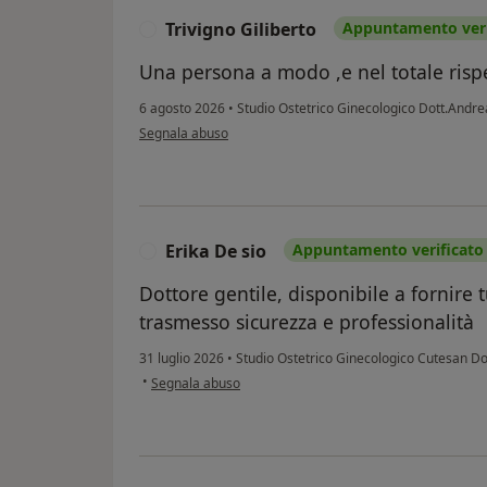
Trivigno Giliberto
Appuntamento veri
T
Una persona a modo ,e nel totale rispe
6 agosto 2026
•
Studio Ostetrico Ginecologico Dott.Andr
secondo l'opinione dell'utente Trivigno Giliberto
Segnala abuso
Erika De sio
Appuntamento verificato
E
Dottore gentile, disponibile a fornire 
trasmesso sicurezza e professionalità
31 luglio 2026
•
Studio Ostetrico Ginecologico Cutesan D
secondo l'opinione dell'utente Erika De sio
•
Segnala abuso