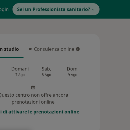
ogin
Sei un Professionista sanitario?
in studio
Consulenza online
 studio
Consulenza online
Domani
Sab,
Dom,
Lun,
Mar,
7 Ago
8 Ago
9 Ago
10 Ago
11 Ag
Questo centro non offre ancora
prenotazioni online
i di attivare le prenotazioni online
 (25)