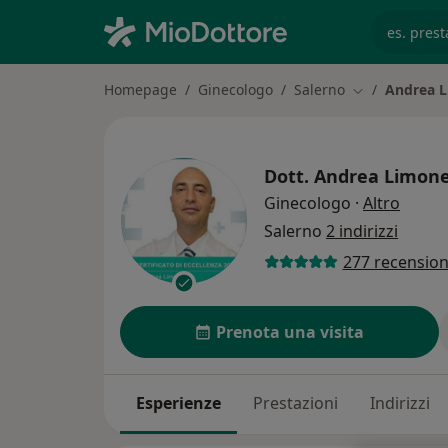
es. prest
Homepage
Ginecologo
Salerno
Andrea 
Cambia città
Dott.
Andrea Limon
sulle 
Ginecologo
·
Altro
Salerno
2 indirizzi
277 recension
Prenota una visita
Esperienze
Prestazioni
Indirizzi