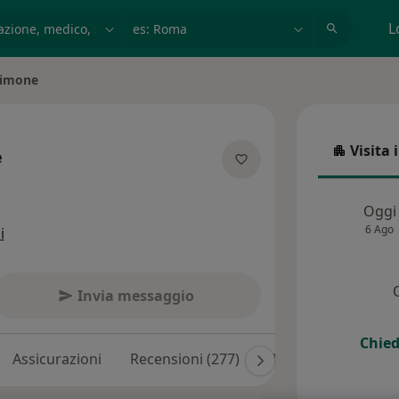
azione, medico, struttura
es: Roma
L
Limone
Visita 
e
Visita in
specializzazioni
Oggi
6 Ago
i
Invia messaggio
Chied
Assicurazioni
Recensioni (277)
Risposte ai pazienti