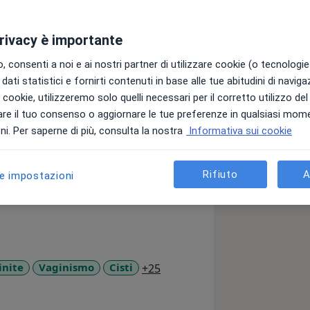
privacy è importante
 consenti a noi e ai nostri partner di utilizzare cookie (o tecnologie 
dati statistici e fornirti contenuti in base alle tue abitudini di navig
dell'UOC di Ostetricia e Ginecologia
i i cookie, utilizzeremo solo quelli necessari per il corretto utilizzo de
re il tuo consenso o aggiornare le tue preferenze in qualsiasi mom
rea nel 2003 in Medicina e Chirurgia
i. Per saperne di più, consulta la nostra
Informativa sui cookie
derico II” con il massimo dei voti
e in Ostetricia e Ginecologia presso
Rifiuto
A
le impostazioni
simo dei voti 50/50 e lode.
lbo dei Medici-Chirurghi) di Londra, e
 di Berlino, ha lavorato dal 2004 al
cology and Gynaecology Oncology del
erimento Oncologico dell’Irlanda del
t of Gynecology Oncology and
a11y_sr_more_diseases
inite
Vaginismo
Cisti
+25
n Franklin, Berlino, Germania, Centro
Cura delle Patologie Tumorali