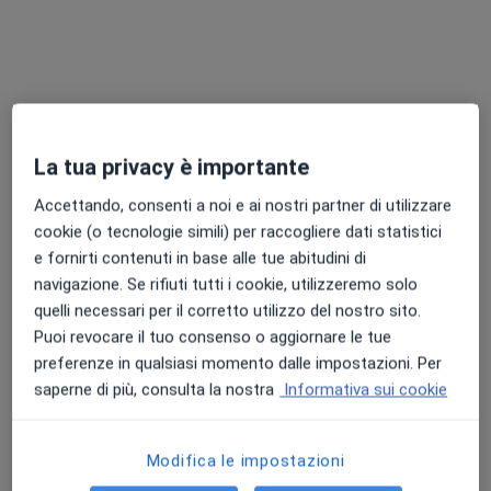
Visita ginecologica
Prestazione gratuita
Questo dottore non ha ancora attivato le prenotazioni online presso questo indirizzo.
Chiedi di attivare le prenotazioni online
La tua privacy è importante
Accettando, consenti a noi e ai nostri partner di utilizzare
cookie (o tecnologie simili) per raccogliere dati statistici
e fornirti contenuti in base alle tue abitudini di
navigazione. Se rifiuti tutti i cookie, utilizzeremo solo
quelli necessari per il corretto utilizzo del nostro sito.
Puoi revocare il tuo consenso o aggiornare le tue
Dr. Giovanni Pisapia
preferenze in qualsiasi momento dalle impostazioni. Per
·
Altro
Ginecologo, Urologo
saperne di più, consulta la nostra
Informativa sui cookie
158 recensioni
Indirizzo 1
Indirizzo 2
Modifica le impostazioni