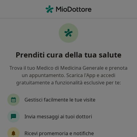
Men
Ginecologo • Eboli, SA
Filters
Mappa
Ginecologi a Eboli. Prenota online la tua
Prenditi cura della tua salute
visita
In che modo ordiniamo i risultati
Trova il tuo Medico di Medicina Generale e prenota
un appuntamento. Scarica l'App e accedi
gratuitamente a funzionalità esclusive per te:
Gestisci facilmente le tue visite
Invia messaggi ai tuoi dottori
Dott.ssa Rosa Coppola
Ricevi promemoria e notifiche
·
Altro
Ginecologa, Medico estetico