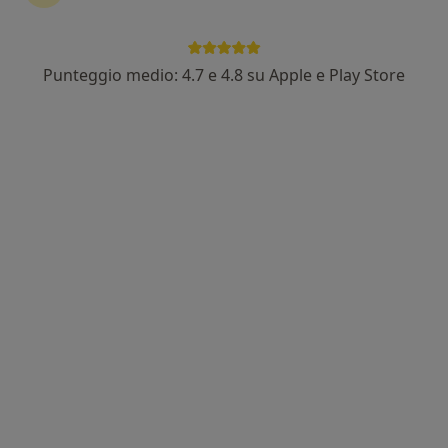
105 recensioni
Laser terapia vaginale con FemiLift
Punteggio medio: 4.7 e 4.8 su Apple e Play Store
Spec. in Ginecologia e Medicina Estetica
Ringiovanimento e Biorivitalizzazione vaginale
Indirizzo
Online
Via XXIV Maggio N. 9, Eboli
•
Mappa
Studio Medico Dott.ssa Rosa Coppola
Visita ginecologica
Prezzo non disponibile
Questo dottore non ha ancora attivato le prenotazioni online presso questo indirizzo.
Chiedi di attivare le prenotazioni online
Professionisti sanitari disponibili