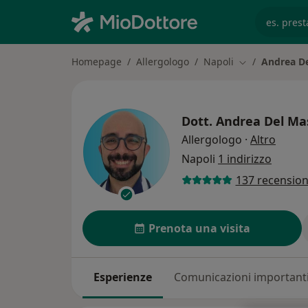
es. prest
Homepage
Allergologo
Napoli
Andrea D
Cambia città
Dott.
Andrea Del Ma
sulle 
Allergologo
·
Altro
Napoli
1 indirizzo
137 recension
Prenota una visita
Esperienze
Comunicazioni important