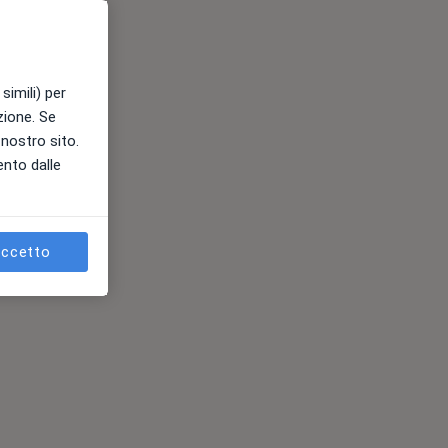
simili) per
azione. Se
l nostro sito.
ento dalle
ccetto
s