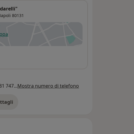
darelli"
apoli
80131
appa
 apre in una nuova scheda
81 747...
Mostra numero di telefono
ttagli
ll'indirizzo