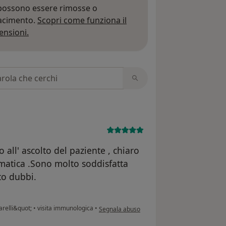
 possono essere rimosse o
iacimento.
Scopri come funziona il
Per saperne di più sulle opinioni
ensioni.
 recensioni
 all' ascolto del paziente , chiaro
ematica .Sono molto soddisfatta
to dubbi.
secondo l'opinione dell'utente A.P
relli&quot;
•
visita immunologica
•
Segnala abuso