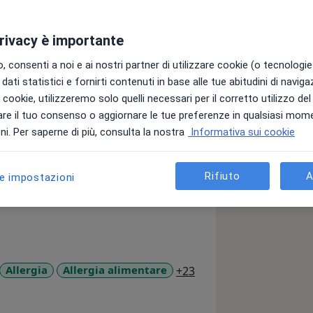
privacy è importante
 consenti a noi e ai nostri partner di utilizzare cookie (o tecnologie 
dati statistici e fornirti contenuti in base alle tue abitudini di navig
rgologo e Immunologo impegnato nella
i i cookie, utilizzeremo solo quelli necessari per il corretto utilizzo de
o assistenziale, dalla fase
re il tuo consenso o aggiornare le tue preferenze in qualsiasi mom
ll’equipe del Pronto Soccorso del
i. Per saperne di più, consulta la nostra
Informativa sui cookie
ndimento diagnostico-terapeutico e
Rifiuto
A
le impostazioni
l paziente la sua esperienza maturata
gradi (dal pronto soccorso al reparto),
 radici nell’allergo-immunologia e
i poi nell’esperienza accademica
iversità (Vanvitelli) di Napoli, oltre
 dove ha svolto attività di ricerca
a11y_sr_more_disease
Allergia
Allergia alimentare
+23