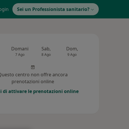
ogin
Sei un Professionista sanitario?
Domani
Sab,
Dom,
Lun,
Mar,
7 Ago
8 Ago
9 Ago
10 Ago
11 Ag
Questo centro non offre ancora
prenotazioni online
i di attivare le prenotazioni online
i (137)
Risposte ai pazienti (5)