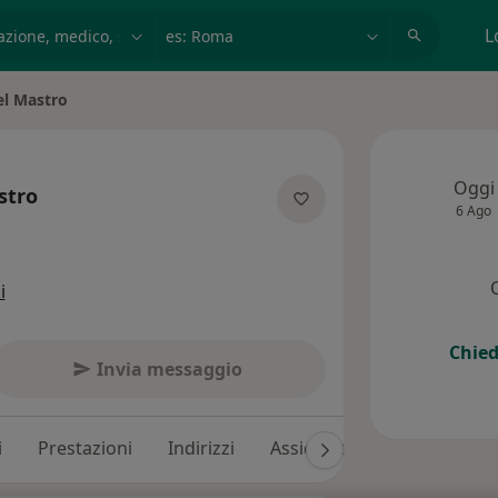
azione, medico, struttura
es: Roma
L
el Mastro
Oggi
stro
6 Ago
specializzazioni
i
Chied
Invia messaggio
i
Prestazioni
Indirizzi
Assicurazioni
Recension