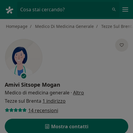
Men
Cosa stai cercando?
Homepage
Medico Di Medicina Generale
Tezze Sul Brent
Amivi Sitsope Mogan
sulle specializzazioni
Medico di medicina generale
·
Altro
Tezze sul Brenta
1 indirizzo
14 recensioni
Mostra contatti