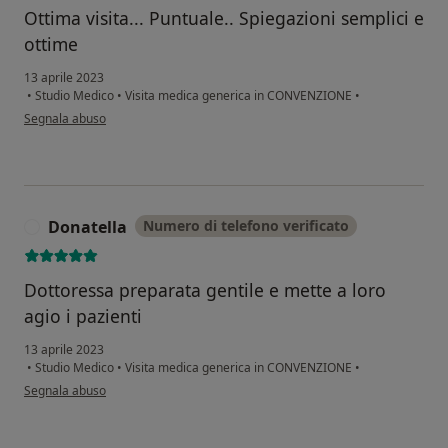
Ottima visita... Puntuale.. Spiegazioni semplici e
ottime
13 aprile 2023
•
Studio Medico
•
Visita medica generica in CONVENZIONE
•
secondo l'opinione dell'utente Erica
Segnala abuso
Donatella
Numero di telefono verificato
D
Dottoressa preparata gentile e mette a loro
agio i pazienti
13 aprile 2023
•
Studio Medico
•
Visita medica generica in CONVENZIONE
•
secondo l'opinione dell'utente Donatella
Segnala abuso