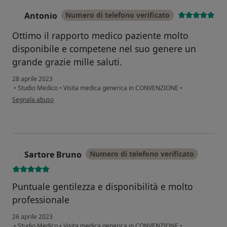
Antonio
Numero di telefono verificato
A
Ottimo il rapporto medico paziente molto
disponibile e competene nel suo genere un
grande grazie mille saluti.
28 aprile 2023
•
Studio Medico
•
Visita medica generica in CONVENZIONE
•
secondo l'opinione dell'utente Antonio
Segnala abuso
Sartore Bruno
Numero di telefono verificato
S
Puntuale gentilezza e disponibilità e molto
professionale
26 aprile 2023
•
Studio Medico
•
Visita medica generica in CONVENZIONE
•