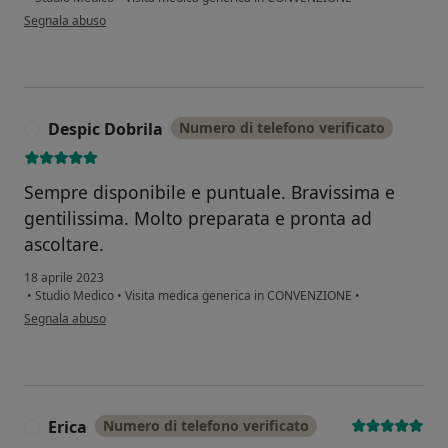
secondo l'opinione dell'utente Sartore Bruno
Segnala abuso
Despic Dobrila
Numero di telefono verificato
D
Sempre disponibile e puntuale. Bravissima e
gentilissima. Molto preparata e pronta ad
ascoltare.
18 aprile 2023
•
Studio Medico
•
Visita medica generica in CONVENZIONE
•
secondo l'opinione dell'utente Despic Dobrila
Segnala abuso
Erica
Numero di telefono verificato
E