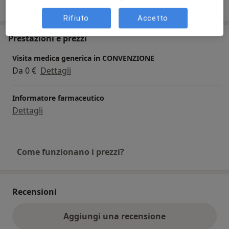
sull'indirizzo
Rifiuto
Accetto
Prestazioni e prezzi
Visita medica generica in CONVENZIONE
Da 0 €
Dettagli
Informatore farmaceutico
Dettagli
Come funzionano i prezzi?
Recensioni
Aggiungi una recensione