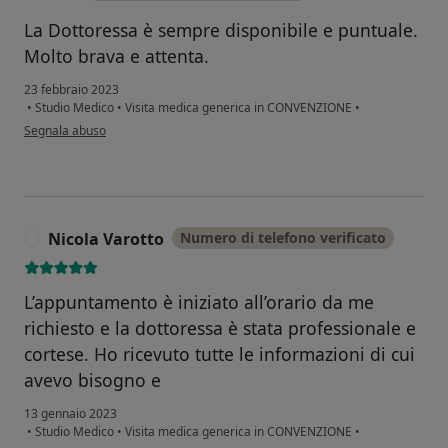
La Dottoressa è sempre disponibile e puntuale.
Molto brava e attenta.
23 febbraio 2023
•
Studio Medico
•
Visita medica generica in CONVENZIONE
•
secondo l'opinione dell'utente M.G
Segnala abuso
Nicola Varotto
Numero di telefono verificato
N
L’appuntamento è iniziato all’orario da me
richiesto e la dottoressa è stata professionale e
cortese. Ho ricevuto tutte le informazioni di cui
avevo bisogno e
13 gennaio 2023
•
Studio Medico
•
Visita medica generica in CONVENZIONE
•