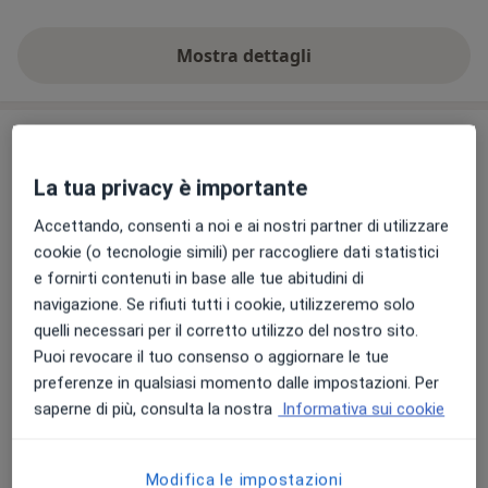
Mostra dettagli
sull'esperienza
Indirizzo
La tua privacy è importante
Studio Medico
Piazza della Vittoria 1,
Tezze sul Brenta
36056
Accettando, consenti a noi e ai nostri partner di utilizzare
cookie (o tecnologie simili) per raccogliere dati statistici
e fornirti contenuti in base alle tue abitudini di
Vedi mappa
si apre in una nuova scheda
navigazione. Se rifiuti tutti i cookie, utilizzeremo solo
quelli necessari per il corretto utilizzo del nostro sito.
Disponibilità
Questo dottore non offre prenotazioni online a
Puoi revocare il tuo consenso o aggiornare le tue
questo indirizzo
preferenze in qualsiasi momento dalle impostazioni. Per
Cosa posso fare adesso?
saperne di più, consulta la nostra
Informativa sui cookie
Modifica le impostazioni
Mostra dettagli