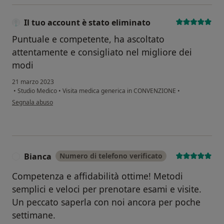
Il tuo account è stato eliminato
Puntuale e competente, ha ascoltato
attentamente e consigliato nel migliore dei
modi
21 marzo 2023
•
Studio Medico
•
Visita medica generica in CONVENZIONE
•
secondo l'opinione dell'utente Il tuo account è stato eliminato
Segnala abuso
Bianca
Numero di telefono verificato
B
Competenza e affidabilità ottime! Metodi
semplici e veloci per prenotare esami e visite.
Un peccato saperla con noi ancora per poche
settimane.