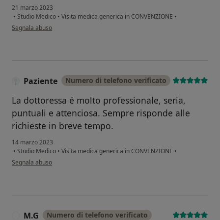
21 marzo 2023
•
Studio Medico
•
Visita medica generica in CONVENZIONE
•
secondo l'opinione dell'utente Bianca
Segnala abuso
Paziente
Numero di telefono verificato
La dottoressa é molto professionale, seria,
puntuali e attenciosa. Sempre risponde alle
richieste in breve tempo.
14 marzo 2023
•
Studio Medico
•
Visita medica generica in CONVENZIONE
•
secondo l'opinione dell'utente Paziente
Segnala abuso
M.G
Numero di telefono verificato
M