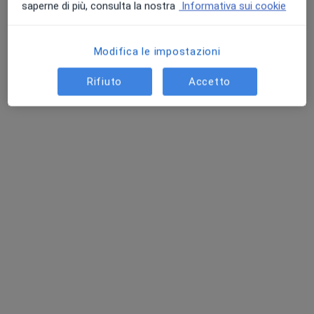
saperne di più, consulta la nostra
Informativa sui cookie
Questi professionisti sanitari si trovano fuori
Livorno, LI, in aree vicine alla tua ricerca.
Modifica le impostazioni
Rifiuto
Accetto
Dr. Filippo Fassio
·
Altro
Allergologo, Immunologo
971 recensioni
Visita accurata, spiegazioni chiare
900+ recensioni | Vincitore MioDottore Awards
Consulenze second opinion per casi complessi
Indirizzo 1
Indirizzo 2
Indirizzo 3
Indirizzo 4