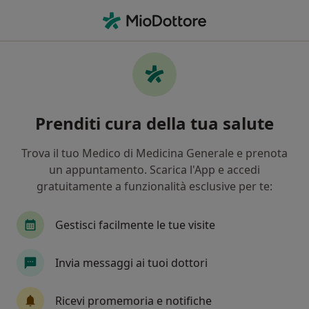
Men
Allergologo • Livorno, LI
Filters
Mappa
Allergologi a Livorno. Prenota online la tua
Prenditi cura della tua salute
visita
In che modo ordiniamo i risultati
Trova il tuo Medico di Medicina Generale e prenota
un appuntamento. Scarica l'App e accedi
gratuitamente a funzionalità esclusive per te:
Gestisci facilmente le tue visite
Invia messaggi ai tuoi dottori
Dott. Matteo Biagi
Ricevi promemoria e notifiche
·
Altro
Allergologo