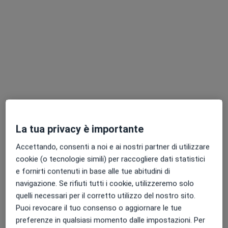
Pagamenti online
Dott.ssa Giuliana Giannì
·
Altro
Allergologa, Pediatra
29 recensioni
Indirizzo
Online
Via Aurelio Lampredi 81, Livorno
•
Mappa
Punto Salute Livorno
La tua privacy è importante
Prima visita allergologica
102 €
Accettando, consenti a noi e ai nostri partner di utilizzare
Questo dottore non ha ancora attivato le prenotazioni online presso questo indirizzo.
cookie (o tecnologie simili) per raccogliere dati statistici
e fornirti contenuti in base alle tue abitudini di
Chiedi di attivare le prenotazioni online
navigazione. Se rifiuti tutti i cookie, utilizzeremo solo
quelli necessari per il corretto utilizzo del nostro sito.
Puoi revocare il tuo consenso o aggiornare le tue
preferenze in qualsiasi momento dalle impostazioni. Per
Professionisti sanitari disponibili