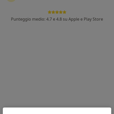
Viale della Vittoria 7, Asola
•
Mappa
Ecorad
Punteggio medio: 4.7 e 4.8 su Apple e Play Store
Prima visita allergologica
100 €
Questo dottore non ha ancora attivato le prenotazioni online presso questo indirizzo.
Chiedi di attivare le prenotazioni online
Istituti Clinici Scientifici Maugeri
IRCCS privato
·
Altro
Allergologo, Endocrinologo, Urologo