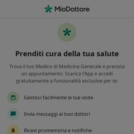
Men
Allergologo • Asola, MN
Filters
Assicurazione
Mappa
Allergologi a Asola. Prenota online la tua
Prenditi cura della tua salute
visita
In che modo ordiniamo i risultati
Trova il tuo Medico di Medicina Generale e prenota
un appuntamento. Scarica l'App e accedi
gratuitamente a funzionalità esclusive per te:
Gestisci facilmente le tue visite
Invia messaggi ai tuoi dottori
Dott.ssa Anna Rosaria Marcarelli
Ricevi promemoria e notifiche
Allergologo