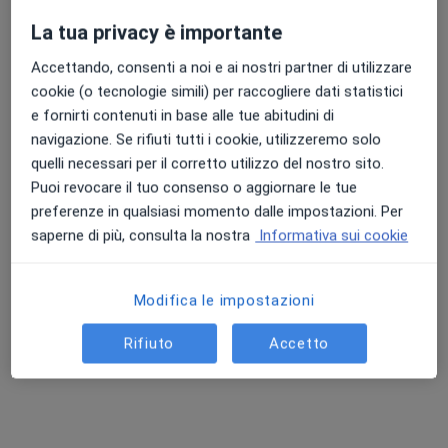
1659 recensioni
La tua privacy è importante
Via Ospedale 36, Castel Goffredo
•
Mappa
Accettando, consenti a noi e ai nostri partner di utilizzare
Istituti Clinici Scientifici Maugeri
cookie (o tecnologie simili) per raccogliere dati statistici
Questo centro non ha nessun professionista con date disponibili
e fornirti contenuti in base alle tue abitudini di
navigazione. Se rifiuti tutti i cookie, utilizzeremo solo
Mostra profilo
quelli necessari per il corretto utilizzo del nostro sito.
Puoi revocare il tuo consenso o aggiornare le tue
preferenze in qualsiasi momento dalle impostazioni. Per
saperne di più, consulta la nostra
Informativa sui cookie
Modifica le impostazioni
Rifiuto
Accetto
Centro Medico San Giuseppe
Poliambulatorio
·
Altro
Allergologo, Proctologo, Urologo
6 recensioni