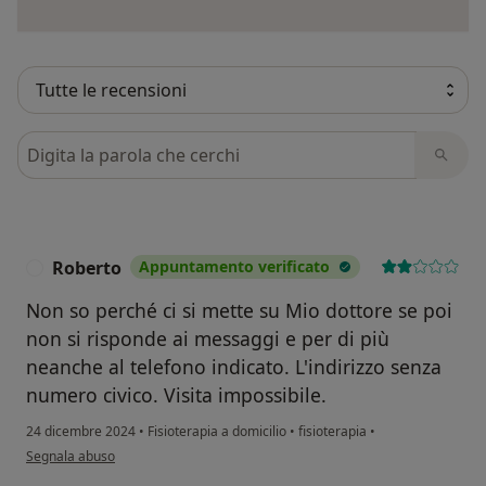
Cerca nelle recensioni
Roberto
Appuntamento verificato
R
Non so perché ci si mette su Mio dottore se poi
non si risponde ai messaggi e per di più
neanche al telefono indicato. L'indirizzo senza
numero civico. Visita impossibile.
24 dicembre 2024
•
Fisioterapia a domicilio
•
fisioterapia
•
secondo l'opinione dell'utente Roberto
Segnala abuso