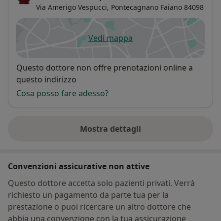
Via Amerigo Vespucci,
Pontecagnano Faiano
84098
Vedi mappa
si apre in una nuova scheda
Disponibilità
Questo dottore non offre prenotazioni online a
questo indirizzo
Cosa posso fare adesso?
Mostra dettagli
sull'indirizzo
Convenzioni assicurative non attive
Questo dottore accetta solo pazienti privati. Verrà
richiesto un pagamento da parte tua per la
prestazione o puoi ricercare un altro dottore che
abbia una convenzione con la tua assicurazione