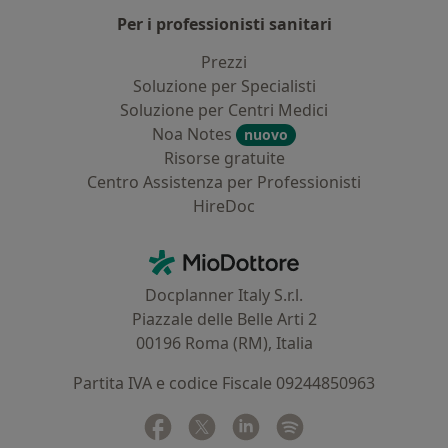
Per i professionisti sanitari
Prezzi
Soluzione per Specialisti
Soluzione per Centri Medici
Noa Notes
nuovo
Risorse gratuite
Centro Assistenza per Professionisti
HireDoc
Contatti
MioDottore - Homepage
Docplanner Italy S.r.l.
Piazzale delle Belle Arti 2
00196 Roma (RM), Italia
Partita IVA e codice Fiscale 09244850963
Facebook
si apre in una nuova scheda
Twitter
si apre in una nuova scheda
Linkedin
si apre in una nuova sc
Spotify
si apre in una nuo