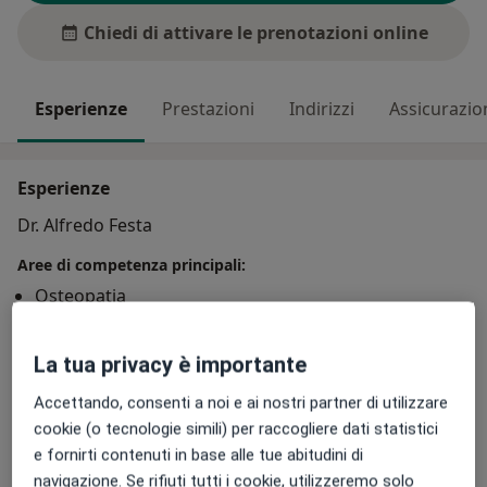
Chiedi di attivare le prenotazioni online
Esperienze
Prestazioni
Indirizzi
Assicurazio
Esperienze
Dr. Alfredo Festa
Aree di competenza principali:
Osteopatia
Fisioterapia
Osteopatia stomatognatica
La tua privacy è importante
Principali patologie trattate
Accettando, consenti a noi e ai nostri partner di utilizzare
Lombalgia
Contrattura
Scoliosi
cookie (o tecnologie simili) per raccogliere dati statistici
a11
Mal di testa (cefalea)
Malattia di dupuytren
+33
e fornirti contenuti in base alle tue abitudini di
navigazione. Se rifiuti tutti i cookie, utilizzeremo solo