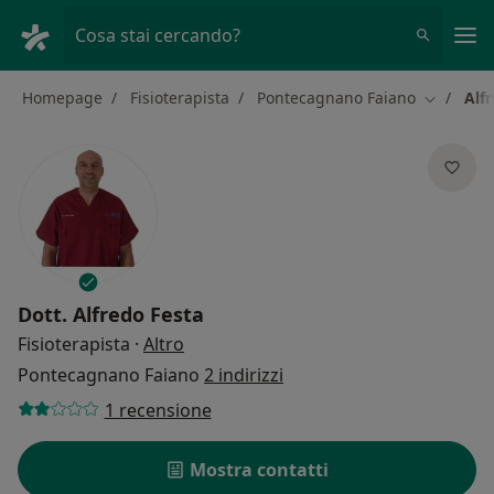
Men
Cosa stai cercando?
Homepage
Fisioterapista
Pontecagnano Faiano
Alf
Cambia ci
Dott.
Alfredo Festa
sulle specializzazioni
Fisioterapista
·
Altro
Pontecagnano Faiano
2 indirizzi
1 recensione
Mostra contatti