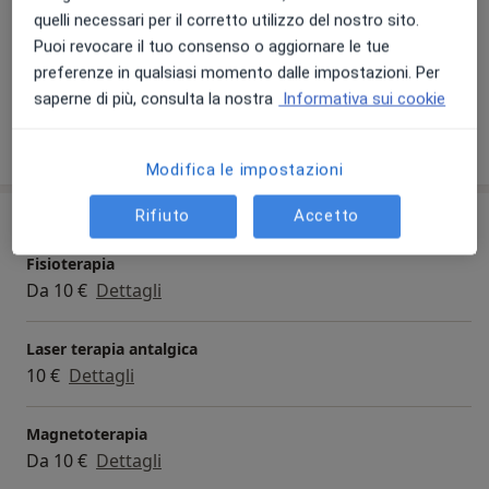
Presso questo indirizzo visito
quelli necessari per il corretto utilizzo del nostro sito.
Adulti
Puoi revocare il tuo consenso o aggiornare le tue
preferenze in qualsiasi momento dalle impostazioni. Per
Bambini a partire da 3 anni (Solo in alcuni indirizzi)
saperne di più, consulta la nostra
Informativa sui cookie
Mostra dettagli
sull'esperienza
Modifica le impostazioni
Rifiuto
Accetto
Prestazioni e prezzi
Fisioterapia
Da 10 €
Dettagli
Laser terapia antalgica
10 €
Dettagli
Magnetoterapia
Da 10 €
Dettagli