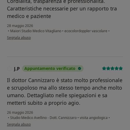
Cordialità, trasparenza e professionalità.
Caratteristiche necessarie per un rapporto tra
medico e paziente
28 maggio 2026
•
Maiori Studio Medico Vitagliano
•
ecocolordoppler vascolare
•
secondo l'opinione dell'utente Euda do N. Santiago
Segnala abuso
J.P
Appuntamento verificato
J
Il dottor Cannizzaro è stato molto professionale
e scrupoloso ma allo stesso tempo anche molto
umano. Dettagliato nelle spiegazioni e sa
metterti subito a proprio agio.
26 maggio 2026
•
Studio Medico Avellino - Dott. Cannizzaro
•
visita angiologica
•
secondo l'opinione dell'utente J.P
Segnala abuso