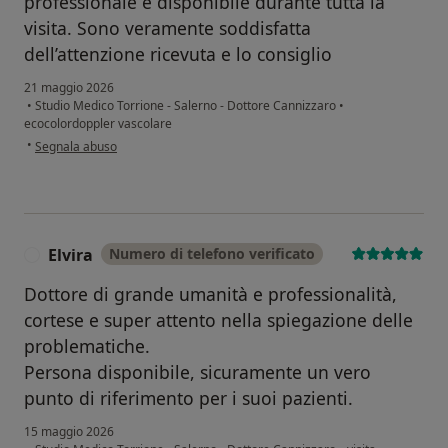
professionale e disponibile durante tutta la
visita. Sono veramente soddisfatta
dell’attenzione ricevuta e lo consiglio
21 maggio 2026
•
Studio Medico Torrione - Salerno - Dottore Cannizzaro
•
ecocolordoppler vascolare
secondo l'opinione dell'utente TS
•
Segnala abuso
Elvira
Numero di telefono verificato
E
Dottore di grande umanità e professionalità,
cortese e super attento nella spiegazione delle
problematiche.
Persona disponibile, sicuramente un vero
punto di riferimento per i suoi pazienti.
15 maggio 2026