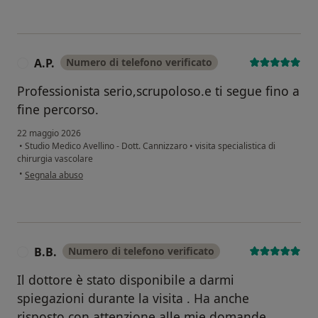
A.P.
Numero di telefono verificato
A
Professionista serio,scrupoloso.e ti segue fino a
fine percorso.
22 maggio 2026
•
Studio Medico Avellino - Dott. Cannizzaro
•
visita specialistica di
chirurgia vascolare
secondo l'opinione dell'utente A.P.
•
Segnala abuso
B.B.
Numero di telefono verificato
B
Il dottore è stato disponibile a darmi
spiegazioni durante la visita . Ha anche
risposto,con attenzione,alle mie domande