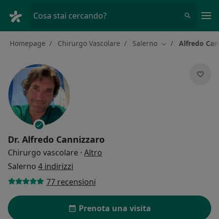
Men
Cosa stai cercando?
Homepage
Chirurgo Vascolare
Salerno
Alfredo Can
Cambia città
Dr.
Alfredo Cannizzaro
sulle specializzazioni
Chirurgo vascolare
·
Altro
Salerno
4 indirizzi
77 recensioni
Prenota una visita