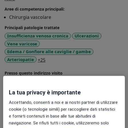
Aree di competenza principali:
Chirurgia vascolare
Principali patologie trattate
Insufficienza venosa cronica
Ulcerazioni
Vene varicose
Edema / Gonfiore alle caviglie / gambe
a11y_sr_more_diseases
Arteriopatie
+25
Presso questo indirizzo visito
Adulti (Solo in alcuni indirizzi)
La tua privacy è importante
Tipologia di visite
In studio
Visualizza gli indirizzi (4)
Accettando, consenti a noi e ai nostri partner di utilizzare
cookie (o tecnologie simili) per raccogliere dati statistici
Foto e video
e fornirti contenuti in base alle tue abitudini di
navigazione. Se rifiuti tutti i cookie, utilizzeremo solo