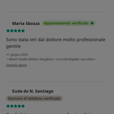
Marta Sbozza
Appuntamento verificato
M
Sono stata ieri dal dottore molto professionale
gentile
11 giugno 2026
•
Maiori Studio Medico Vitagliano
•
ecocolordoppler vascolare
•
secondo l'opinione dell'utente Marta Sbozza
Segnala abuso
Euda do N. Santiago
E
Numero di telefono verificato