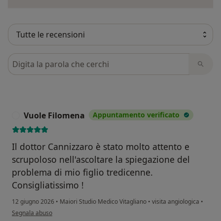
Cerca nelle recensioni
Vuole Filomena
Appuntamento verificato
V
Il dottor Cannizzaro è stato molto attento e
scrupoloso nell'ascoltare la spiegazione del
problema di mio figlio tredicenne.
Consigliatissimo !
12 giugno 2026
•
Maiori Studio Medico Vitagliano
•
visita angiologica
•
secondo l'opinione dell'utente Vuole Filomena
Segnala abuso