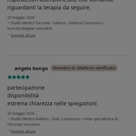
riguardanti la terapia da seguire.
22 maggio 2026
•
Studio Medico Torrione - Salerno - Dottore Cannizzaro
•
ecocolordoppler vascolare
secondo l'opinione dell'utente B.B.
•
Segnala abuso
angelo bongo
Numero di telefono verificato
A
partecipazione
disponibilità
estrema chiarezza nelle spiegazioni
22 maggio 2026
•
Studio Medico Avellino - Dott. Cannizzaro
•
visita specialistica di
chirurgia vascolare
secondo l'opinione dell'utente angelo bongo
•
Segnala abuso