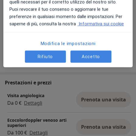
quelli necessari per il corretto utilizzo del nostro sito.
Puoi revocare il tuo consenso o aggiornare le tue
preferenze in qualsiasi momento dalle impostazioni. Per
saperne di più, consulta la nostra
Informativa sui cookie
Visualizza galleria (5)
Modifica le impostazioni
Rifiuto
Accetto
Mostra dettagli
sull'esperienza
Prestazioni e prezzi
Visita angiologica
Prenota una visita
Da 0 €
Dettagli
Ecocolordoppler venoso arti
superiori
Prenota una visita
Da 100 €
Dettagli