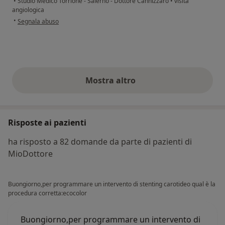
•
Studio Medico Torrione - Salerno - Dottore Cannizzaro
•
visita
angiologica
secondo l'opinione dell'utente Elvira
•
Segnala abuso
Mostra altro
opinioni di cui sopra
Risposte ai pazienti
ha risposto a 82 domande da parte di pazienti di
MioDottore
Buongiorno,per programmare un intervento di stenting carotideo qual è la
procedura corretta:ecocolor
Buongiorno,per programmare un intervento di