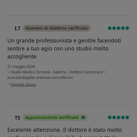
I.T
Numero di telefono verificato
I
Un grande professionista e gentile facendoti
sentire a tuo agio con uno studio molto
accogliente
21 maggio 2026
•
Studio Medico Torrione - Salerno - Dottore Cannizzaro
•
ecocolordoppler arterioso arti inferiori
secondo l'opinione dell'utente I.T
•
Segnala abuso
TS
Appuntamento verificato
T
Excelente attenzione. Il dottore è stato molto