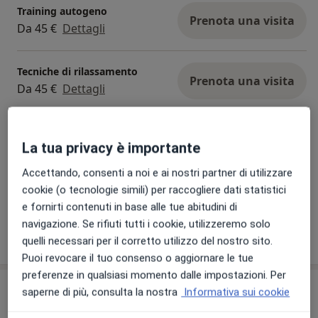
Training autogeno
Prenota una visita
Da 45 €
Dettagli
Tecniche di rilassamento
Prenota una visita
Da 45 €
Dettagli
Superamento di eventi
traumatici
Prenota una visita
La tua privacy è importante
Da 50 €
Dettagli
Accettando, consenti a noi e ai nostri partner di utilizzare
cookie (o tecnologie simili) per raccogliere dati statistici
+ 18 prestazioni
e fornirti contenuti in base alle tue abitudini di
navigazione. Se rifiuti tutti i cookie, utilizzeremo solo
Come funzionano i prezzi?
quelli necessari per il corretto utilizzo del nostro sito.
Puoi revocare il tuo consenso o aggiornare le tue
preferenze in qualsiasi momento dalle impostazioni. Per
Indirizzi (2)
saperne di più, consulta la nostra
Informativa sui cookie