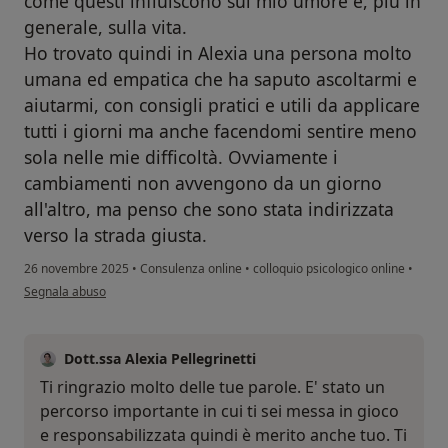
come questi influiscono sul mio umore e, più in
generale, sulla vita.
Ho trovato quindi in Alexia una persona molto
umana ed empatica che ha saputo ascoltarmi e
aiutarmi, con consigli pratici e utili da applicare
tutti i giorni ma anche facendomi sentire meno
sola nelle mie difficoltà. Ovviamente i
cambiamenti non avvengono da un giorno
all'altro, ma penso che sono stata indirizzata
verso la strada giusta.
26 novembre 2025
•
Consulenza online
•
colloquio psicologico online
•
secondo l'opinione dell'utente E.R.
Segnala abuso
Dott.ssa Alexia Pellegrinetti
Ti ringrazio molto delle tue parole. E' stato un
percorso importante in cui ti sei messa in gioco
e responsabilizzata quindi è merito anche tuo. Ti