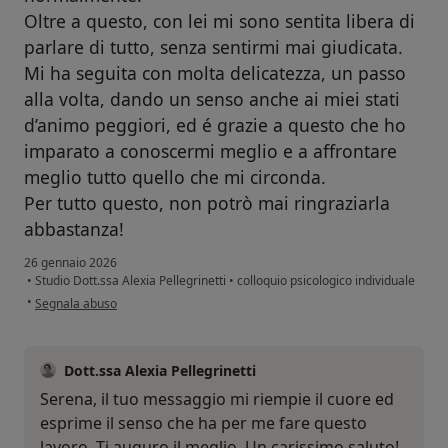
Oltre a questo, con lei mi sono sentita libera di
parlare di tutto, senza sentirmi mai giudicata.
Mi ha seguita con molta delicatezza, un passo
alla volta, dando un senso anche ai miei stati
d’animo peggiori, ed é grazie a questo che ho
imparato a conoscermi meglio e a affrontare
meglio tutto quello che mi circonda.
Per tutto questo, non potrò mai ringraziarla
abbastanza!
26 gennaio 2026
•
Studio Dott.ssa Alexia Pellegrinetti
•
colloquio psicologico individuale
secondo l'opinione dell'utente Serena A.
•
Segnala abuso
Dott.ssa Alexia Pellegrinetti
Serena, il tuo messaggio mi riempie il cuore ed
esprime il senso che ha per me fare questo
lavoro. Ti auguro il meglio. Un carissimo saluto!