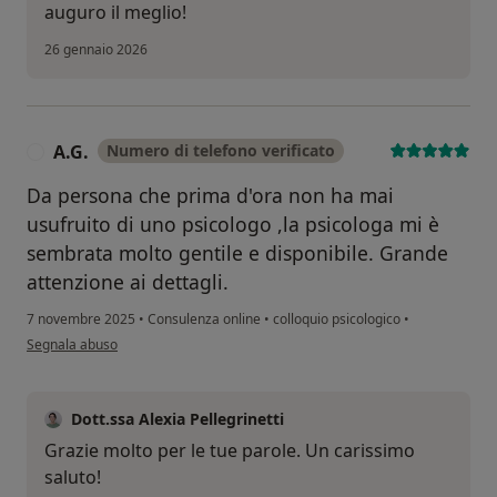
auguro il meglio!
26 gennaio 2026
A.G.
Numero di telefono verificato
A
Da persona che prima d'ora non ha mai
usufruito di uno psicologo ,la psicologa mi è
sembrata molto gentile e disponibile. Grande
attenzione ai dettagli.
7 novembre 2025
•
Consulenza online
•
colloquio psicologico
•
secondo l'opinione dell'utente A.G.
Segnala abuso
Dott.ssa Alexia Pellegrinetti
Grazie molto per le tue parole. Un carissimo
saluto!