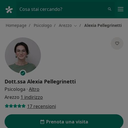
Men
Cosa stai cercando?
Homepage
Psicologo
Arezzo
Alexia Pellegrinetti
Cambia città
Dott.ssa
Alexia Pellegrinetti
sulle specializzazioni
Psicologa
·
Altro
Arezzo
1 indirizzo
17 recensioni
Prenota una visita