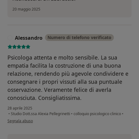
20 maggio 2025
Alessandro
Numero di telefono verificato
A
Psicologa attenta e molto sensibile. La sua
empatia facilita la costruzione di una buona
relazione, rendendo più agevole condividere e
consegnare i propri vissuti alla sua puntuale
osservazione. Veramente felice di averla
conosciuta. Consigliatissima.
28 aprile 2025
•
Studio Dott.ssa Alexia Pellegrinetti
•
colloquio psicologico clinico
•
secondo l'opinione dell'utente Alessandro
Segnala abuso