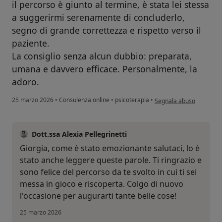
il percorso è giunto al termine, è stata lei stessa
a suggerirmi serenamente di concluderlo,
segno di grande correttezza e rispetto verso il
paziente.
La consiglio senza alcun dubbio: preparata,
umana e davvero efficace. Personalmente, la
adoro.
secondo l'opinione dell'u
25 marzo 2026
•
Consulenza online
•
psicoterapia
•
Segnala abuso
Dott.ssa Alexia Pellegrinetti
Giorgia, come è stato emozionante salutaci, lo è
stato anche leggere queste parole. Ti ringrazio e
sono felice del percorso da te svolto in cui ti sei
messa in gioco e riscoperta. Colgo di nuovo
l'occasione per augurarti tante belle cose!
25 marzo 2026