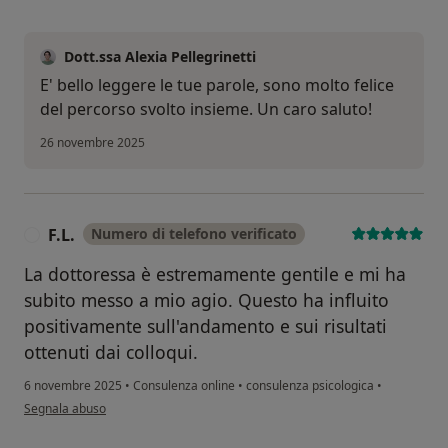
Dott.ssa Alexia Pellegrinetti
E' bello leggere le tue parole, sono molto felice
del percorso svolto insieme. Un caro saluto!
26 novembre 2025
F.L.
Numero di telefono verificato
F
La dottoressa è estremamente gentile e mi ha
subito messo a mio agio. Questo ha influito
positivamente sull'andamento e sui risultati
ottenuti dai colloqui.
6 novembre 2025
•
Consulenza online
•
consulenza psicologica
•
secondo l'opinione dell'utente F.L.
Segnala abuso