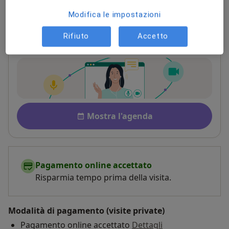
Online
Indirizzo
Modifica le impostazioni
Rifiuto
Accetto
Consulenza online
Disponibilità
Mostra l'agenda
Pagamento online accettato
Risparmia tempo prima della visita.
Modalità di pagamento (visite private)
Pagamento online accettato
Dettagli