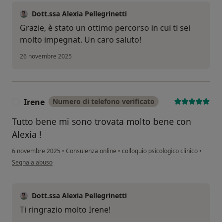
Dott.ssa Alexia Pellegrinetti
Grazie, è stato un ottimo percorso in cui ti sei
molto impegnat. Un caro saluto!
26 novembre 2025
Irene
Numero di telefono verificato
I
Tutto bene mi sono trovata molto bene con
Alexia !
6 novembre 2025
•
Consulenza online
•
colloquio psicologico clinico
•
secondo l'opinione dell'utente Irene
Segnala abuso
Dott.ssa Alexia Pellegrinetti
Ti ringrazio molto Irene!