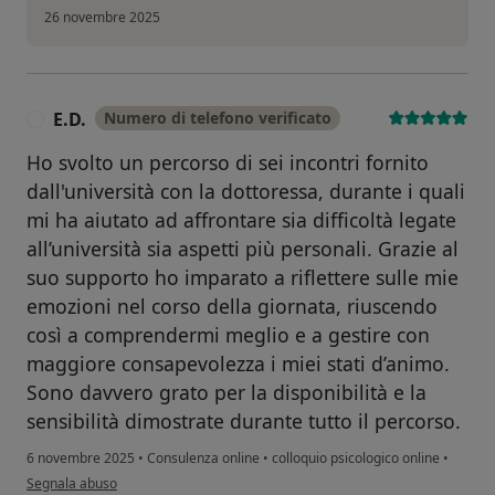
26 novembre 2025
E.D.
Numero di telefono verificato
E
Ho svolto un percorso di sei incontri fornito
dall'università con la dottoressa, durante i quali
mi ha aiutato ad affrontare sia difficoltà legate
all’università sia aspetti più personali. Grazie al
suo supporto ho imparato a riflettere sulle mie
emozioni nel corso della giornata, riuscendo
così a comprendermi meglio e a gestire con
maggiore consapevolezza i miei stati d’animo.
Sono davvero grato per la disponibilità e la
sensibilità dimostrate durante tutto il percorso.
6 novembre 2025
•
Consulenza online
•
colloquio psicologico online
•
secondo l'opinione dell'utente E.D.
Segnala abuso