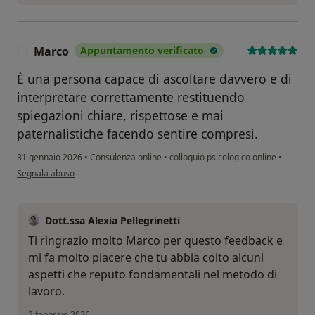
Marco
Appuntamento verificato
M
È una persona capace di ascoltare davvero e di
interpretare correttamente restituendo
spiegazioni chiare, rispettose e mai
paternalistiche facendo sentire compresi.
31 gennaio 2026
•
Consulenza online
•
colloquio psicologico online
•
secondo l'opinione dell'utente Marco
Segnala abuso
Dott.ssa Alexia Pellegrinetti
Ti ringrazio molto Marco per questo feedback e
mi fa molto piacere che tu abbia colto alcuni
aspetti che reputo fondamentali nel metodo di
lavoro.
2 febbraio 2026