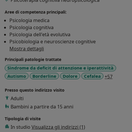
Psicoterapia cognitiva neuropsicologica
periodo che stanno vivendo o nella loro esperienza di
vita. Ogni difficoltà, per quanto complessa, ha una
Aree di competenza principali:
ragione che può essere compresa e affrontata in
Psicologia medica
modo costruttivo. La mia pratica clinica si basa
Psicologia cognitiva
sull’ascolto attento e sul rispetto dei tempi e dei
Psicologia dell'età evolutiva
bisogni di chi mi si affida. Ogni piccolo passo verso il
Psicobiologia e neuroscienze cognitive
cambiamento è un grande passo verso una vita più
Mostra dettagli
serena, autentica e soddisfacente.
Principali patologie trattate
Sindrome da deficit di attenzione e iperattività
a11y_sr
Autismo
Borderline
Dolore
Cefalea
+57
Presso questo indirizzo visito
Adulti
Bambini a partire da 15 anni
Tipologia di visite
In studio
Visualizza gli indirizzi (1)