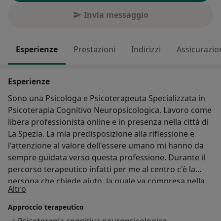
Invia messaggio
Esperienze
Prestazioni
Indirizzi
Assicurazio
Esperienze
Sono una Psicologa e Psicoterapeuta Specializzata in
Psicoterapia Cognitivo Neuropsicologica. Lavoro come
libera professionista online e in presenza nella città di
La Spezia. La mia predisposizione alla riflessione e
l'attenzione al valore dell'essere umano mi hanno da
sempre guidata verso questa professione. Durante il
percorso terapeutico infatti per me al centro c'è la
persona che chiede aiuto, la quale va compresa nella
Su di me
Altro
sua unicità. Durante il percorso terapeutico, l'obiettivo
che condivido con i miei pazienti è quello di esplorare
Approccio terapeutico
la causa della sofferenza, situandola nel particolare