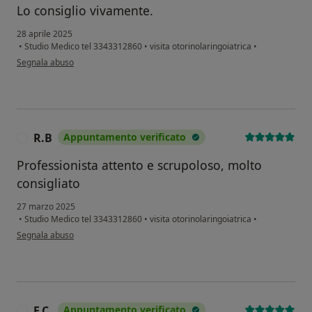
Lo consiglio vivamente.
28 aprile 2025
•
Studio Medico tel 3343312860
•
visita otorinolaringoiatrica
•
secondo l'opinione dell'utente Anna
Segnala abuso
R.B
Appuntamento verificato
R
Professionista attento e scrupoloso, molto
consigliato
27 marzo 2025
•
Studio Medico tel 3343312860
•
visita otorinolaringoiatrica
•
secondo l'opinione dell'utente R.B
Segnala abuso
F.C.
Appuntamento verificato
F