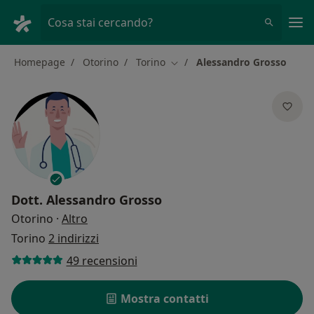
Men
Cosa stai cercando?
Homepage
Otorino
Torino
Alessandro Grosso
Cambia città
Dott.
Alessandro Grosso
sulle specializzazioni
Otorino
·
Altro
Torino
2 indirizzi
49 recensioni
Mostra contatti