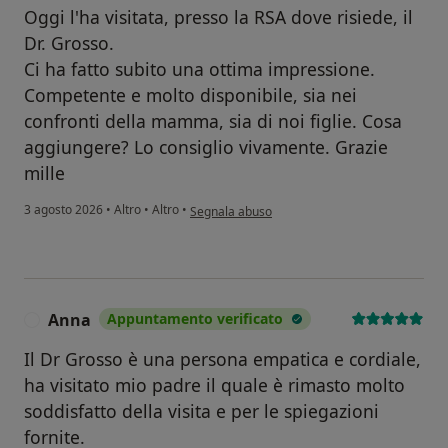
Oggi l'ha visitata, presso la RSA dove risiede, il
Dr. Grosso.
Ci ha fatto subito una ottima impressione.
Competente e molto disponibile, sia nei
confronti della mamma, sia di noi figlie. Cosa
aggiungere? Lo consiglio vivamente. Grazie
mille
secondo l'opinione dell'utente Bianca Nitto
3 agosto 2026
•
Altro
•
Altro
•
Segnala abuso
Anna
Appuntamento verificato
A
Il Dr Grosso è una persona empatica e cordiale,
ha visitato mio padre il quale è rimasto molto
soddisfatto della visita e per le spiegazioni
fornite.