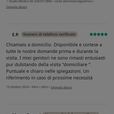
•
Studio Medico tel 3343312860
•
visita otorinolaringoiatrica
•
secondo l'opinione dell'utente A.R.
Segnala abuso
E.P.
Numero di telefono verificato
E
Chiamato a domicilio. Disponibile e cortese a
tutte le nostre domande prima e durante la
visita. I miei genitori ne sono rimasti entusiasti
pur dubitando della visita "domiciliare ".
Puntuale e chiaro nelle spiegazioni. Un
riferimento in caso di prossime necessità
secondo l'opinione dell'utente E.P.
10 ottobre 2024
•
Altro
•
Altro
•
Segnala abuso