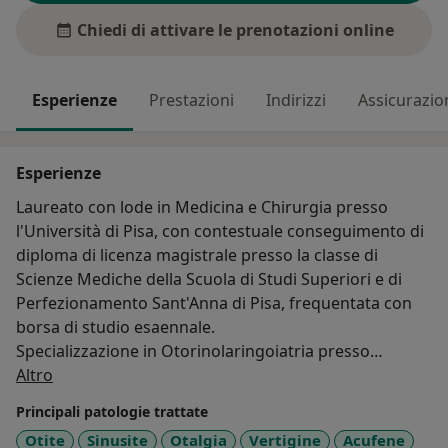
Chiedi di attivare le prenotazioni online
Esperienze
Prestazioni
Indirizzi
Assicurazio
Esperienze
Laureato con lode in Medicina e Chirurgia presso
l'Università di Pisa, con contestuale conseguimento di
diploma di licenza magistrale presso la classe di
Scienze Mediche della Scuola di Studi Superiori e di
Perfezionamento Sant'Anna di Pisa, frequentata con
borsa di studio esaennale.
Specializzazione in Otorinolaringoiatria presso
Su di me
l'Università di Torino, frequentando diversi poli della
Altro
rete ospedaliera cittadina.
Principali patologie trattate
Numerose esperienze di studio, ricerca e lavoro in
Otite
Sinusite
Otalgia
Vertigine
Acufene
paesi esteri, tra cui Stati Uniti, Canada, Spagna e Perù.