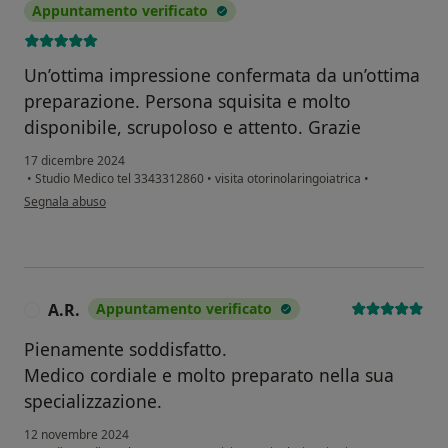
Appuntamento verificato
Un’ottima impressione confermata da un’ottima
preparazione. Persona squisita e molto
disponibile, scrupoloso e attento. Grazie
17 dicembre 2024
•
Studio Medico tel 3343312860
•
visita otorinolaringoiatrica
•
secondo l'opinione dell'utente Riccardo Del Medico
Segnala abuso
A.R.
Appuntamento verificato
A
Pienamente soddisfatto.
Medico cordiale e molto preparato nella sua
specializzazione.
12 novembre 2024