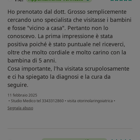
Ho prenotato dal dott. Grosso semplicemente
cercando uno specialista che visitasse i bambini
e fosse "vicino a casa". Pertanto non lo
conoscevo. La prima impressione è stata
positiva poiché è stato puntuale nel riceverci,
oltre che molto cordiale e molto carino con la
bambina di 5 anni.
Cosa importante, l'ha visitata scrupolosamente
e ci ha spiegato la diagnosi e la cura da
seguire.
11 febbraio 2025
•
Studio Medico tel 3343312860
•
visita otorinolaringoiatrica
•
secondo l'opinione dell'utente F.C.
Segnala abuso