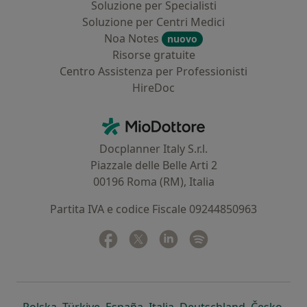
Soluzione per Specialisti
Soluzione per Centri Medici
Noa Notes
nuovo
Risorse gratuite
Centro Assistenza per Professionisti
HireDoc
Contatti
MioDottore - Homepage
Docplanner Italy S.r.l.
Piazzale delle Belle Arti 2
00196 Roma (RM), Italia
Partita IVA e codice Fiscale 09244850963
Facebook
si apre in una nuova scheda
Twitter
si apre in una nuova scheda
Linkedin
si apre in una nuova sc
Spotify
si apre in una nuo
si apre in una nuova scheda
si apre in una nuova scheda
si apre in una nuova scheda
si apre in una nuova sche
si apre in 
si a