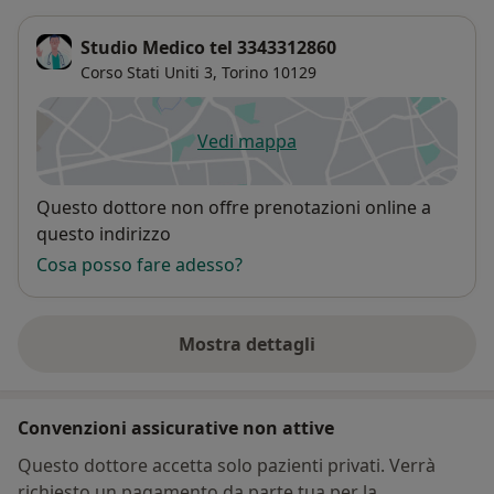
Studio Medico tel 3343312860
Corso Stati Uniti 3,
Torino
10129
Vedi mappa
si apre in una nuova scheda
Disponibilità
Questo dottore non offre prenotazioni online a
questo indirizzo
Cosa posso fare adesso?
Mostra dettagli
sull'indirizzo
Convenzioni assicurative non attive
Questo dottore accetta solo pazienti privati. Verrà
richiesto un pagamento da parte tua per la