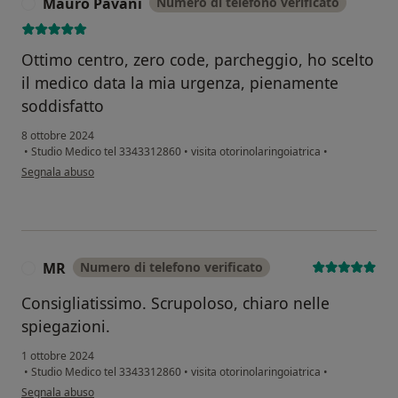
Mauro Pavani
Numero di telefono verificato
M
Ottimo centro, zero code, parcheggio, ho scelto
il medico data la mia urgenza, pienamente
soddisfatto
8 ottobre 2024
•
Studio Medico tel 3343312860
•
visita otorinolaringoiatrica
•
secondo l'opinione dell'utente Mauro Pavani
Segnala abuso
MR
Numero di telefono verificato
M
Consigliatissimo. Scrupoloso, chiaro nelle
spiegazioni.
1 ottobre 2024
•
Studio Medico tel 3343312860
•
visita otorinolaringoiatrica
•
secondo l'opinione dell'utente MR
Segnala abuso