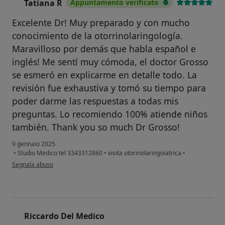
Tatiana R
Appuntamento verificato
T
Excelente Dr! Muy preparado y con mucho
conocimiento de la otorrinolaringología.
Maravilloso por demás que habla español e
inglés! Me sentí muy cómoda, el doctor Grosso
se esmeró en explicarme en detalle todo. La
revisión fue exhaustiva y tomó su tiempo para
poder darme las respuestas a todas mis
preguntas. Lo recomiendo 100% atiende niños
también. Thank you so much Dr Grosso!
9 gennaio 2025
•
Studio Medico tel 3343312860
•
visita otorinolaringoiatrica
•
secondo l'opinione dell'utente Tatiana R
Segnala abuso
Riccardo Del Medico
R