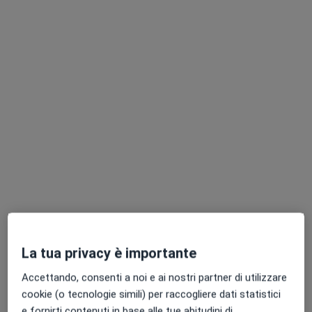
Dott. Fabio Arciello
·
Altro
Otorino, Chirurgo estetico
32 recensioni
Via Freidour 1, Torino
•
Mappa
Gruppo LARC
La tua privacy è importante
Visita otorinolaringoiatrica
120 €
Questo dottore non ha ancora attivato le prenotazioni online presso questo indirizzo.
Accettando, consenti a noi e ai nostri partner di utilizzare
cookie (o tecnologie simili) per raccogliere dati statistici
Chiedi di attivare le prenotazioni online
e fornirti contenuti in base alle tue abitudini di