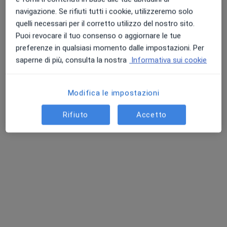
navigazione. Se rifiuti tutti i cookie, utilizzeremo solo
quelli necessari per il corretto utilizzo del nostro sito.
Puoi revocare il tuo consenso o aggiornare le tue
preferenze in qualsiasi momento dalle impostazioni. Per
saperne di più, consulta la nostra
Informativa sui cookie
Modifica le impostazioni
Nuovo profilo su MioDottore
Rifiuto
Accetto
Dott. Daniele Filippo Andrina
·
Altro
Otorino, Chirurgo
14 recensioni
Via tofane 71, Torino
•
Mappa
Ospedale Martini, centro di Audiologia e Impianti Cocleari
Visita otorinolaringoiatrica
130 €
Questo dottore non ha ancora attivato le prenotazioni online presso questo indirizzo.