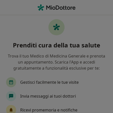
Men
Otorino • Grugliasco, TO
Filters
Assicurazione
Mappa
Otorinolaringoiatri a Grugliasco. Prenota
Prenditi cura della tua salute
online la tua visita
In che modo ordiniamo i risultati
Trova il tuo Medico di Medicina Generale e prenota
un appuntamento. Scarica l'App e accedi
gratuitamente a funzionalità esclusive per te:
Gestisci facilmente le tue visite
Invia messaggi ai tuoi dottori
Dr. Roberto Teglia
Ricevi promemoria e notifiche
·
Altro
Otorino, Chirurgo, Chirurgo estetico