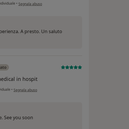
secondo l'opinione dell'utente Giulio
ndividuale
•
Segnala abuso
perienza. A presto. Un saluto
cato
edical in hospit
secondo l'opinione dell'utente Alessandro
viduale
•
Segnala abuso
e. See you soon