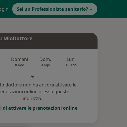
ogin
Sei un Professionista sanitario?
u MioDottore
Domani
Dom,
Lun,
Mar,
Mer
8 Ago
9 Ago
10 Ago
11 Ago
12 Ag
o dottore non ha ancora attivato le
enotazioni online presso questo
indirizzo.
i di attivare le prenotazioni online
(1195)