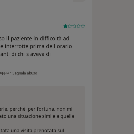
 il paziente in difficoltà ad
e interrotte prima dell orario
anti di chi s aveva di
secondo l'opinione dell'utente O.A
coppia
•
Segnala abuso
erle, perché, per fortuna, non mi
to una situazione simile a quella
 stata una visita prenotata sul