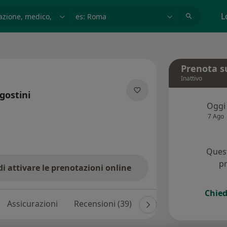
azione, medico, struttura
es: Roma
L
Prenota s
Inattivo
gostini
Oggi
ecializzazioni
7 Ago
Quest
pr
di attivare le prenotazioni online
Chied
Assicurazioni
Recensioni (39)
Risposte ai pazienti 