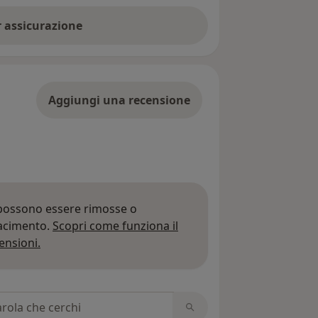
er assicurazione
Aggiungi una recensione
 possono essere rimosse o
iacimento.
Scopri come funziona il
Per saperne di più sulle opinioni
ensioni.
 recensioni