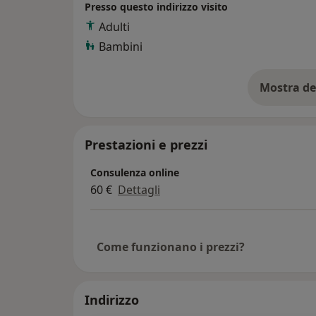
Presso questo indirizzo visito
Adulti
Lavoro con le persone per identificare e riso
Bambini
stanno vivendo, all'interno di un percorso 
ognuno.
Mostra de
su
Prestazioni e prezzi
Consulenza online
60 €
Dettagli
Come funzionano i prezzi?
Indirizzo