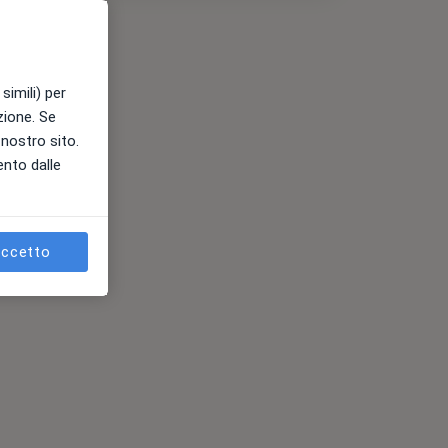
simili) per
azione. Se
l nostro sito.
ento dalle
ccetto