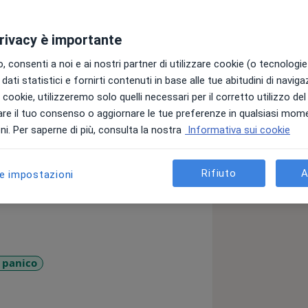
privacy è importante
 Psicologo - Psicoterapeuta.
- Familiare mi ha formato nell'offrire
 consenti a noi e ai nostri partner di utilizzare cookie (o tecnologie 
dati statistici e fornirti contenuti in base alle tue abitudini di navig
i i cookie, utilizzeremo solo quelli necessari per il corretto utilizzo de
resenti delle criticità, le quali
re il tuo consenso o aggiornare le tue preferenze in qualsiasi mom
amento. Tali criticità portano
i. Per saperne di più, consulta la nostra
Informativa sui cookie
o, sé stessi, e con l'esterno, cioè la
e, e tale confronto può portare ad una
Rifiuto
A
sformarsi in sintomi e in blocchi
le impostazioni
o che ognuno abbia una propria mappa
n base alla quale si orienta e si muove.
, può avere più o meno strade da
 panico
elle proprie azioni. E proprio in base
sr_more_diseases
ppa che ognuno opera le migliori scelte