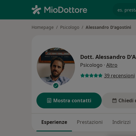
es. prest
Homepage
Psicologo
Alessandro D'agostini
Dott.
Alessandro D'A
sulle sp
Psicologo
·
Altro
39 recensioni
Mostra contatti
Chiedi 
Esperienze
Prestazioni
Indirizzi