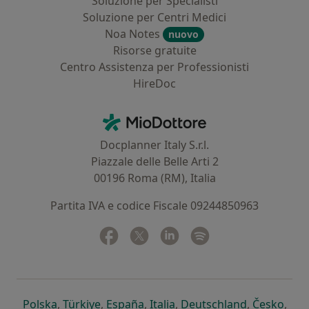
Soluzione per Specialisti
Soluzione per Centri Medici
Noa Notes
nuovo
Risorse gratuite
Centro Assistenza per Professionisti
HireDoc
Contatti
MioDottore - Homepage
Docplanner Italy S.r.l.
Piazzale delle Belle Arti 2
00196 Roma (RM), Italia
Partita IVA e codice Fiscale 09244850963
Facebook
si apre in una nuova scheda
Twitter
si apre in una nuova scheda
Linkedin
si apre in una nuova sc
Spotify
si apre in una nuo
si apre in una nuova scheda
si apre in una nuova scheda
si apre in una nuova scheda
si apre in una nuova sche
si apre in 
si a
Polska
,
Türkiye
,
España
,
Italia
,
Deutschland
,
Česko
,