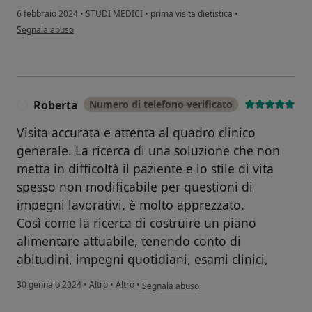
6 febbraio 2024
•
STUDI MEDICI
•
prima visita dietistica
•
secondo l'opinione dell'utente Gloria
Segnala abuso
Roberta
Numero di telefono verificato
R
Visita accurata e attenta al quadro clinico
generale. La ricerca di una soluzione che non
metta in difficoltà il paziente e lo stile di vita
spesso non modificabile per questioni di
impegni lavorativi, è molto apprezzato.
Così come la ricerca di costruire un piano
alimentare attuabile, tenendo conto di
abitudini, impegni quotidiani, esami clinici,
secondo l'opinione dell'utente Roberta
30 gennaio 2024
•
Altro
•
Altro
•
Segnala abuso