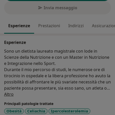
Invia messaggio
Esperienze
Prestazioni
Indirizzi
Assicurazio
Esperienze
Sono un dietista laureato magistrale con lode in
Scienze della Nutrizione e con un Master in Nutrizione
e Integrazione nello Sport.
Durante il mio percorso di studi, le numerose ore di
tirocinio in ospedale e la libera professione ho avuto la
possibilità di affrontare le più svariate necessità che un
paziente possa presentare, sia esso sano, un atleta o
Su di me
che abbia un profilo patologico.
Altro
Il mio obiettivo è quello di permettere ai miei pazienti
Principali patologie trattate
di ottenere uno stato di salute ottimale, ascoltando
Obesità
Celiachia
Ipercolesterolemia
quelle che sono le necessità di ognuno e