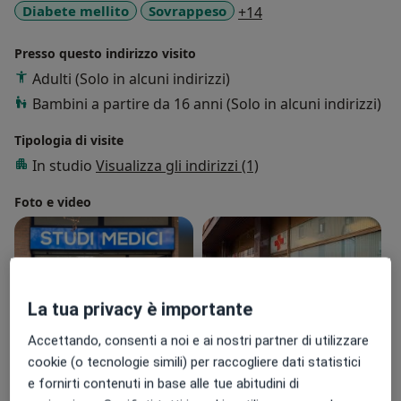
a11y_sr_more_disea
Diabete mellito
Sovrappeso
+14
programmando insieme un percorso nutrizionale
bilanciato, facile da seguire e che consenta il
Presso questo indirizzo visito
raggiungimento del benessere psico-fisico.
Adulti (Solo in alcuni indirizzi)
Bambini a partire da 16 anni (Solo in alcuni indirizzi)
Tipologia di visite
In studio
Visualizza gli indirizzi (1)
Foto e video
La tua privacy è importante
Accettando, consenti a noi e ai nostri partner di utilizzare
cookie (o tecnologie simili) per raccogliere dati statistici
Visualizza galleria (2)
e fornirti contenuti in base alle tue abitudini di