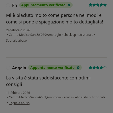
Fn
Appuntamento verificato
F
Mi è piaciuto molto come persona nei modi e
come si pone e spiegazione molto dettagliata!
24 febbraio 2026
•
Centro Medico Sant&#039;Ambrogio
•
check up nutrizionale
•
secondo l'opinione dell'utente Fn
Segnala abuso
Angela
Appuntamento verificato
A
La visita è stata soddisfacente con ottimi
consigli
11 febbraio 2026
•
Centro Medico Sant&#039;Ambrogio
•
analisi dello stato nutrizionale
secondo l'opinione dell'utente Angela
•
Segnala abuso