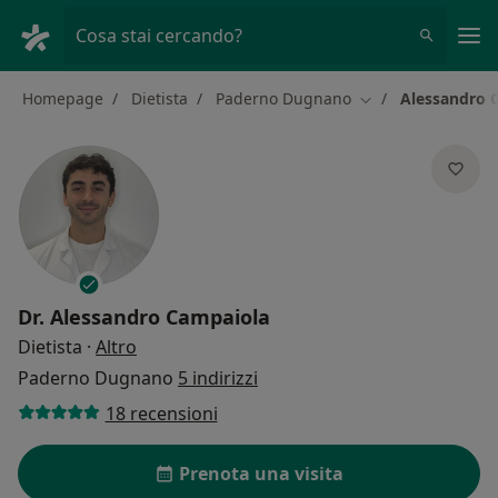
Men
Cosa stai cercando?
Homepage
Dietista
Paderno Dugnano
Alessandro 
Cambia città
Dr.
Alessandro Campaiola
sulle specializzazioni
Dietista
·
Altro
Paderno Dugnano
5 indirizzi
18 recensioni
Prenota una visita