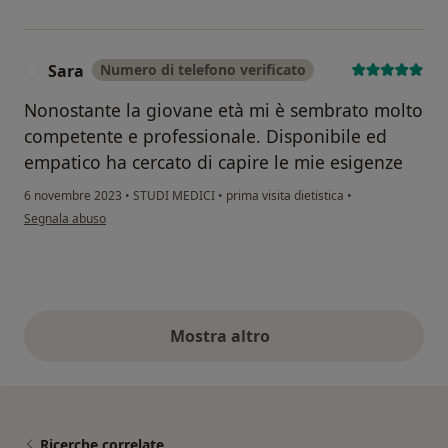
Sara
Numero di telefono verificato
S
Nonostante la giovane età mi è sembrato molto
competente e professionale. Disponibile ed
empatico ha cercato di capire le mie esigenze
6 novembre 2023
•
STUDI MEDICI
•
prima visita dietistica
•
secondo l'opinione dell'utente Sara
Segnala abuso
Mostra altro
opinioni di cui sopra
Ricerche correlate