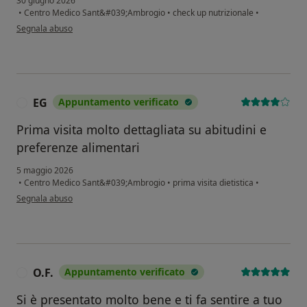
30 giugno 2026
•
Centro Medico Sant&#039;Ambrogio
•
check up nutrizionale
•
secondo l'opinione dell'utente Ballabio Giancarlo
Segnala abuso
EG
Appuntamento verificato
E
Prima visita molto dettagliata su abitudini e
preferenze alimentari
5 maggio 2026
•
Centro Medico Sant&#039;Ambrogio
•
prima visita dietistica
•
secondo l'opinione dell'utente EG
Segnala abuso
O.F.
Appuntamento verificato
O
Si è presentato molto bene e ti fa sentire a tuo