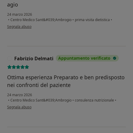
agio
24 marzo 2026
•
Centro Medico Sant&#039;Ambrogio
•
prima visita dietistica
•
secondo l'opinione dell'utente O.F.
Segnala abuso
Fabrizio Delmati
Appuntamento verificato
F
Ottima esperienza Preparato e ben predisposto
nei confronti del paziente
24 marzo 2026
•
Centro Medico Sant&#039;Ambrogio
•
consulenza nutrizionale
•
secondo l'opinione dell'utente Fabrizio Delmati
Segnala abuso