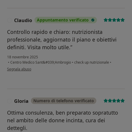
Claudio
Appuntamento verificato
C
Controllo rapido e chiaro: nutrizionista
professionale, aggiornato il piano e obiettivi
definiti. Visita molto utile.”
18 novembre 2025
•
Centro Medico Sant&#039;Ambrogio
•
check up nutrizionale
•
secondo l'opinione dell'utente Claudio
Segnala abuso
Gloria
Numero di telefono verificato
G
Ottima consulenza, ben preparato sopratutto
nel ambito delle donne incinta, cura dei
dettegli.