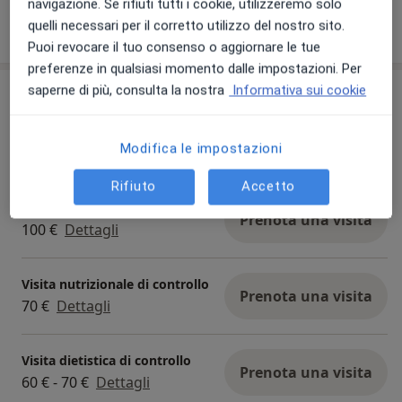
navigazione. Se rifiuti tutti i cookie, utilizzeremo solo
Mostra dettagli
quelli necessari per il corretto utilizzo del nostro sito.
sull'esperienza
Puoi revocare il tuo consenso o aggiornare le tue
preferenze in qualsiasi momento dalle impostazioni. Per
saperne di più, consulta la nostra
Informativa sui cookie
Prestazioni e prezzi
Prima visita dietistica
Prenota una visita
Modifica le impostazioni
100 € - 120 €
Dettagli
Rifiuto
Accetto
Dieta per diabetici
Prenota una visita
100 €
Dettagli
Visita nutrizionale di controllo
Prenota una visita
70 €
Dettagli
Visita dietistica di controllo
Prenota una visita
60 € - 70 €
Dettagli