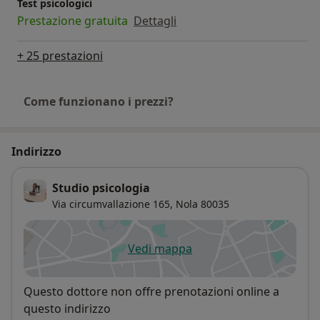
Test psicologici
Prestazione gratuita
Dettagli
+ 25 prestazioni
Come funzionano i prezzi?
Indirizzo
Studio psicologia
Via circumvallazione 165,
Nola
80035
Vedi mappa
si apre in una nuova scheda
Disponibilità
Questo dottore non offre prenotazioni online a
questo indirizzo