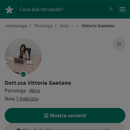
Men
Cosa stai cercando?
Homepage
Psicologo
Nola
Vittoria Gaetano
Cambia città
Dott.ssa
Vittoria Gaetano
sulle specializzazioni
Psicologa
·
Altro
Nola
1 indirizzo
Mostra contatti