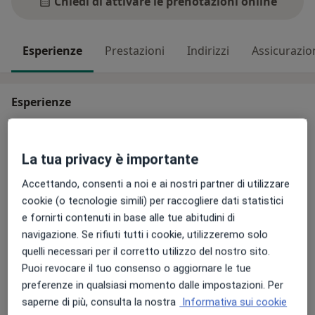
Chiedi di attivare le prenotazioni online
Esperienze
Prestazioni
Indirizzi
Assicurazio
Esperienze
Supporto psicologico
Valutazioni neuropsicologiche
La tua privacy è importante
Potenziamento cognitivo
Consulenze online
Accettando, consenti a noi e ai nostri partner di utilizzare
cookie (o tecnologie simili) per raccogliere dati statistici
Aree di competenza principali:
e fornirti contenuti in base alle tue abitudini di
Neuropsicologia
navigazione. Se rifiuti tutti i cookie, utilizzeremo solo
Principali patologie trattate
quelli necessari per il corretto utilizzo del nostro sito.
Difficoltà relazionali
Dolore
Demenza senile
Puoi revocare il tuo consenso o aggiornare le tue
preferenze in qualsiasi momento dalle impostazioni. Per
a11y_sr_more_dise
Attacco di panico
Autostima
+17
saperne di più, consulta la nostra
Informativa sui cookie