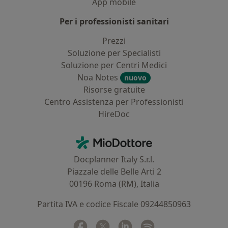
App mobile
Per i professionisti sanitari
Prezzi
Soluzione per Specialisti
Soluzione per Centri Medici
Noa Notes
nuovo
Risorse gratuite
Centro Assistenza per Professionisti
HireDoc
Contatti
MioDottore - Homepage
Docplanner Italy S.r.l.
Piazzale delle Belle Arti 2
00196 Roma (RM), Italia
Partita IVA e codice Fiscale 09244850963
Facebook
si apre in una nuova scheda
Twitter
si apre in una nuova scheda
Linkedin
si apre in una nuova sc
Spotify
si apre in una nuo