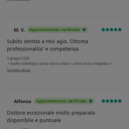
M. V.
Appuntamento verificato
M
Subito sentita a mio agio. Ottoma
professionalita' e competenza
5 giugno 2026
•
studio radiologico santa maria chiara
•
prima visita ortopedica
•
secondo l'opinione dell'utente M. V.
Segnala abuso
Alfonso
Appuntamento verificato
A
Dottore eccezionale molto preparato
disponibile e puntuale