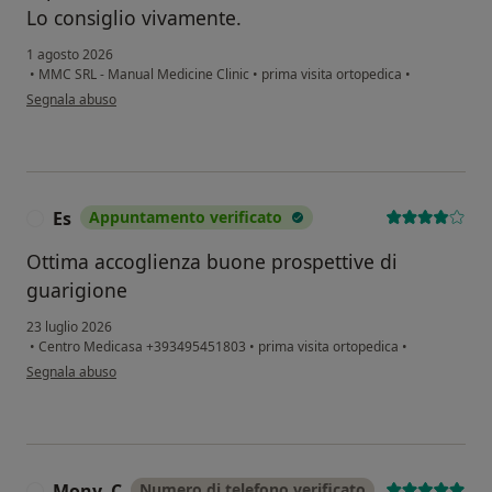
Lo consiglio vivamente.
1 agosto 2026
•
MMC SRL - Manual Medicine Clinic
•
prima visita ortopedica
•
secondo l'opinione dell'utente R.S.
Segnala abuso
Es
Appuntamento verificato
E
Ottima accoglienza buone prospettive di
guarigione
23 luglio 2026
•
Centro Medicasa +393495451803
•
prima visita ortopedica
•
secondo l'opinione dell'utente Es
Segnala abuso
Mony. C
Numero di telefono verificato
M