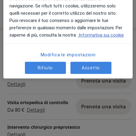
navigazione. Se rifiuti tutti i cookie, utilizzeremo solo
quelli necessari per il corretto utilizzo del nostro sito.
Mostra dettagli
sull'esperienza
Puoi revocare il tuo consenso o aggiornare le tue
preferenze in qualsiasi momento dalle impostazioni. Per
saperne di più, consulta la nostra
Informativa sui cookie
Prestazioni e prezzi
Prima visita ortopedica
Prenota una visita
Modifica le impostazioni
Da 100 €
Dettagli
Rifiuto
Accetto
Acido ialuronico
Prenota una visita
Dettagli
Visita ortopedica di controllo
Prenota una visita
Da 80 €
Dettagli
Intervento chirurgico preprotesico
Dettagli