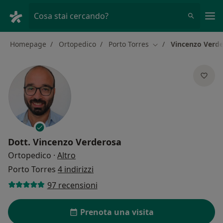
Men
Cosa stai cercando?
Homepage
Ortopedico
Porto Torres
Vincenzo Verd
Cambia città
Dott.
Vincenzo Verderosa
sulle specializzazioni
Ortopedico
·
Altro
Porto Torres
4 indirizzi
97 recensioni
Prenota una visita