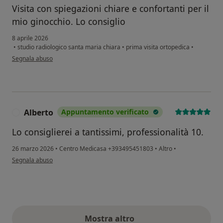
Visita con spiegazioni chiare e confortanti per il
mio ginocchio. Lo consiglio
8 aprile 2026
•
studio radiologico santa maria chiara
•
prima visita ortopedica
•
secondo l'opinione dell'utente F.M
Segnala abuso
Alberto
Appuntamento verificato
A
Lo consiglierei a tantissimi, professionalità 10.
26 marzo 2026
•
Centro Medicasa +393495451803
•
Altro
•
secondo l'opinione dell'utente Alberto
Segnala abuso
Mostra altro