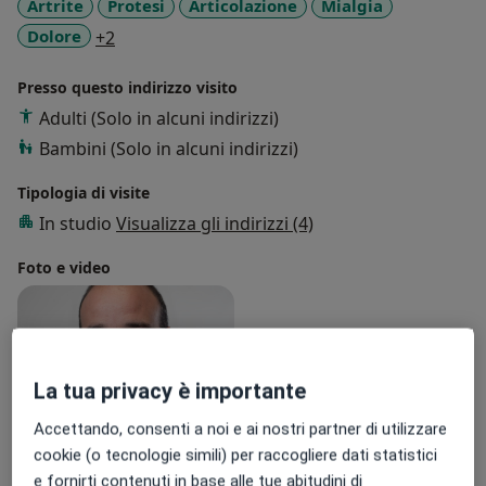
Artrite
Protesi
Articolazione
Mialgia
a11y_sr_more_diseases
Dolore
+2
Presso questo indirizzo visito
Adulti (Solo in alcuni indirizzi)
Bambini (Solo in alcuni indirizzi)
Tipologia di visite
In studio
Visualizza gli indirizzi (4)
Foto e video
La tua privacy è importante
Accettando, consenti a noi e ai nostri partner di utilizzare
cookie (o tecnologie simili) per raccogliere dati statistici
Visualizza galleria (1)
e fornirti contenuti in base alle tue abitudini di