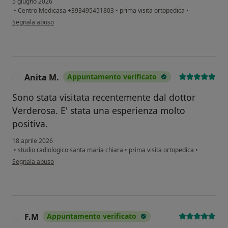
5 giugno 2026
•
Centro Medicasa +393495451803
•
prima visita ortopedica
•
secondo l'opinione dell'utente Alfonso
Segnala abuso
Anita M.
Appuntamento verificato
A
Sono stata visitata recentemente dal dottor
Verderosa. E' stata una esperienza molto
positiva.
18 aprile 2026
•
studio radiologico santa maria chiara
•
prima visita ortopedica
•
secondo l'opinione dell'utente Anita M.
Segnala abuso
F.M
Appuntamento verificato
F