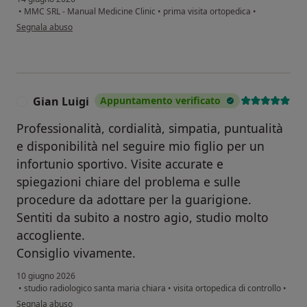
•
MMC SRL - Manual Medicine Clinic
•
prima visita ortopedica
•
secondo l'opinione dell'utente Era Donaty
Segnala abuso
Gian Luigi
Appuntamento verificato
G
Professionalità, cordialità, simpatia, puntualità
e disponibilità nel seguire mio figlio per un
infortunio sportivo. Visite accurate e
spiegazioni chiare del problema e sulle
procedure da adottare per la guarigione.
Sentiti da subito a nostro agio, studio molto
accogliente.
Consiglio vivamente.
10 giugno 2026
•
studio radiologico santa maria chiara
•
visita ortopedica di controllo
•
secondo l'opinione dell'utente Gian Luigi
Segnala abuso