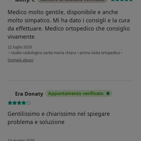
Medico molto gentile, disponibile e anche
molto simpatico. Mi ha dato i consigli e la cura
da effettuare. Medico ortopedico che consiglio
vivamente
22 luglio 2026
•
studio radiologico santa maria chiara
•
prima visita ortopedica
•
secondo l'opinione dell'utente Mony. C
Segnala abuso
Era Donaty
Appuntamento verificato
E
Gentilissimo e chiarissimo nel spiegare
problema e soluzione
14 giugno 2026