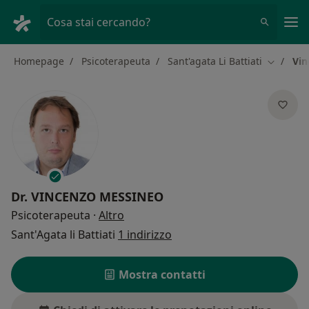
Men
Cosa stai cercando?
Homepage
Psicoterapeuta
Sant'agata Li Battiati
Vin
Cambia c
Dr.
VINCENZO MESSINEO
sulle specializzazioni
Psicoterapeuta
·
Altro
Sant'Agata li Battiati
1 indirizzo
Mostra contatti