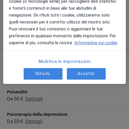
cookie (o tecnologie simili) per raccogliere dati statistici
Principali patologie trattate
e fornirti contenuti in base alle tue abitudini di
Obesità
Stress
Anoressia
Dipendenza
navigazione. Se rifiuti tutti i cookie, utilizzeremo solo
a11y_sr_more_diseases
Sindrome da burnout
+11
quelli necessari per il corretto utilizzo del nostro sito.
Puoi revocare il tuo consenso o aggiornare le tue
preferenze in qualsiasi momento dalle impostazioni. Per
Mostra dettagli
sull'esperienza
saperne di più, consulta la nostra
Informativa sui cookie
Prestazioni e prezzi
Modifica le impostazioni
Psicoterapia
Rifiuto
Accetto
Da 50 €
Dettagli
Psicanalisi
Da 50 €
Dettagli
Psicoterapia della depressione
Da 50 €
Dettagli