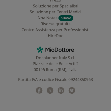
Prezzi
Soluzione per Specialisti
Soluzione per Centri Medici
Noa Notes
nuovo
Risorse gratuite
Centro Assistenza per Professionisti
HireDoc
Contatti
MioDottore - Homepage
Docplanner Italy S.r.l.
Piazzale delle Belle Arti 2
00196 Roma (RM), Italia
Partita IVA e codice Fiscale 09244850963
Facebook
si apre in una nuova scheda
Twitter
si apre in una nuova scheda
Linkedin
si apre in una nuova sc
Spotify
si apre in una nuo