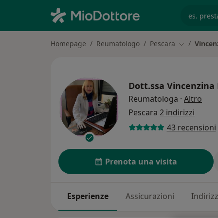
es. prest
Homepage
Reumatologo
Pescara
Vincenz
Cambia citt
Dott.ssa
Vincenzina F
sull
Reumatologa
·
Altro
Pescara
2 indirizzi
43 recensioni
Prenota una visita
Esperienze
Assicurazioni
Indirizz