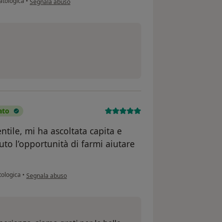
atologica
•
Segnala abuso
ato
tile, mi ha ascoltata capita e
uto l’opportunità di farmi aiutare
secondo l'opinione dell'utente Sara imparato
tologica
•
Segnala abuso