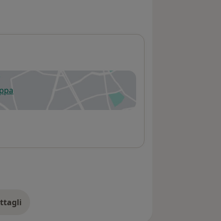
appa
 apre in una nuova scheda
ttagli
ll'indirizzo