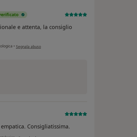
rificato
onale e attenta, la consiglio
secondo l'opinione dell'utente Assunta Zaccagnini
tologica
•
Segnala abuso
 empatica. Consigliatissima.
secondo l'opinione dell'utente A.D