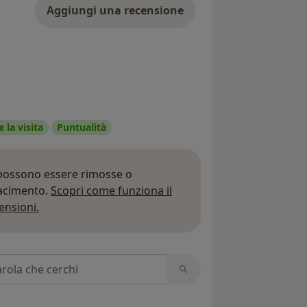
Aggiungi una recensione
 la visita
Puntualità
 possono essere rimosse o
iacimento.
Scopri come funziona il
Per saperne di più sulle opinioni
ensioni.
 recensioni