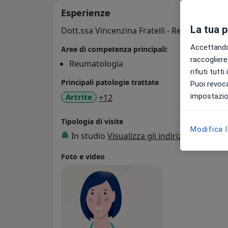
Esperienze
La tua 
Dott.ssa Vincenzina Fratelli - Reumatologa
Accettando,
Aree di competenza principali:
raccogliere 
Reumatologia
rifiuti tutt
Principali patologie trattate
Puoi revoca
impostazion
a11y_sr_more_diseases
Artrite
+12
Tipologia di visite
Modifica 
In studio
Visualizza gli indirizzi (1)
Foto e video