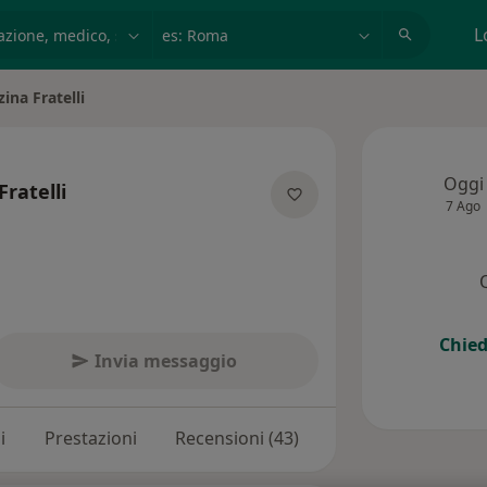
azione, medico, struttura
es: Roma
L
ina Fratelli
à
Oggi
ratelli
7 Ago
e specializzazioni
Chied
Invia messaggio
i
Prestazioni
Recensioni (43)