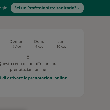
ogin
Sei un Professionista sanitario?
Domani
Dom,
Lun,
Mar,
Mer,
8 Ago
9 Ago
10 Ago
11 Ago
12 Ag
Questo centro non offre ancora
prenotazioni online
i di attivare le prenotazioni online