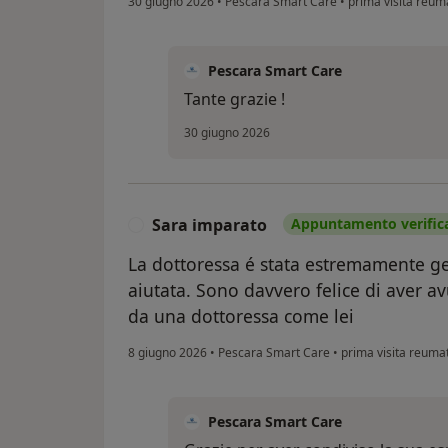
30 giugno 2026
•
Pescara Smart Care
•
prima visita reum
Pescara Smart Care
Tante grazie !
30 giugno 2026
Sara imparato
Appuntamento verific
S
La dottoressa é stata estremamente gen
aiutata. Sono davvero felice di aver av
da una dottoressa come lei
8 giugno 2026
•
Pescara Smart Care
•
prima visita reuma
Pescara Smart Care