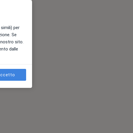
simili) per
azione. Se
l nostro sito.
ento dalle
ccetto