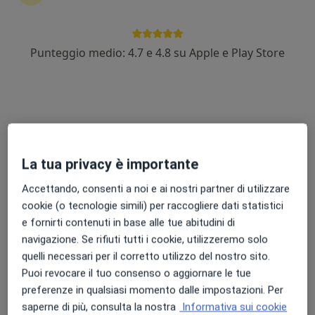
Punteggio medio: 4.7 e 4.8 su Apple e Play Store
Dr. Silvio Campaniolo
·
Altro
Medico certificatore, Medico competente
La tua privacy è importante
123 recensioni
Accettando, consenti a noi e ai nostri partner di utilizzare
Indirizzo
Online
cookie (o tecnologie simili) per raccogliere dati statistici
e fornirti contenuti in base alle tue abitudini di
navigazione. Se rifiuti tutti i cookie, utilizzeremo solo
Corso del Popolo, 67, Mestre
•
Mappa
quelli necessari per il corretto utilizzo del nostro sito.
dr. Silvio Campaniolo - Medico certificatore, Medico competente, Medico di fiducia per militari/FF.OO./FF.PP./VV.F./GdF
Puoi revocare il tuo consenso o aggiornare le tue
Visita per rinnovo patente
da 50 €
preferenze in qualsiasi momento dalle impostazioni. Per
Questo dottore non ha ancora attivato le prenotazioni online presso questo indirizzo.
saperne di più, consulta la nostra
Informativa sui cookie