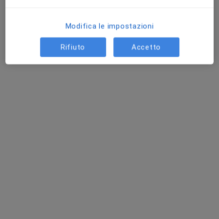
Chiedi di attivare le prenotazioni online
Modifica le impostazioni
Rifiuto
Accetto
Dott. Bernardo Marzano
·
Altro
Chirurgo generale
1 recensione
Via Enrico Fermi 7, Trebaseleghe
•
Mappa
Polimedica s.r.l. Poliambulatorio Medico Specialistico
Prima visita di chirurgia generale
Prezzo non disponibile
Questo dottore non ha ancora attivato le prenotazioni online presso questo indirizzo.