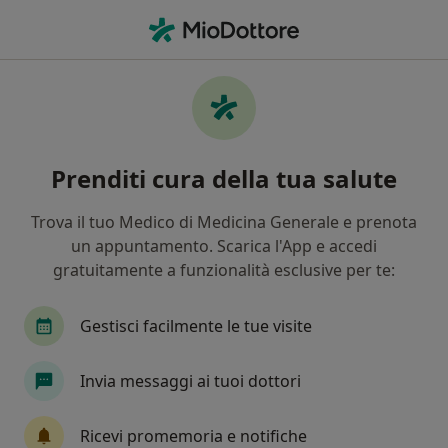
Men
Odontonetwork • Venezia, VE
Filters
Assicurazione:
Odontonetwo
Specialisti a Venezia con Odontonetwork
Prenditi cura della tua salute
In che modo ordiniamo i risultati
Trova il tuo Medico di Medicina Generale e prenota
un appuntamento. Scarica l'App e accedi
Che specializzazione stai cercando?
gratuitamente a funzionalità esclusive per te:
Medico competente
Medico certificatore
Gestisci facilmente le tue visite
Invia messaggi ai tuoi dottori
Tariffa per prestazioni private. L’importo può variare
in base alla copertura assicurativa.
Ricevi promemoria e notifiche