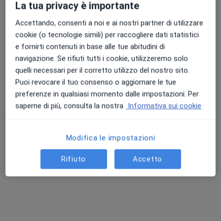
La tua privacy è importante
Accettando, consenti a noi e ai nostri partner di utilizzare
cookie (o tecnologie simili) per raccogliere dati statistici
Punteggio medio: 4.7 e 4.8 su Apple e Play Store
Dott. Giorgio Alleva
e fornirti contenuti in base alle tue abitudini di
·
Altro
Urologo, Andrologo
navigazione. Se rifiuti tutti i cookie, utilizzeremo solo
50 recensioni
quelli necessari per il corretto utilizzo del nostro sito.
Puoi revocare il tuo consenso o aggiornare le tue
C.so Vittorio Emanuele II 18, Torino
•
Mappa
preferenze in qualsiasi momento dalle impostazioni. Per
Gruppo EXAMINA
saperne di più, consulta la nostra
Informativa sui cookie
Prima visita urologica
125 €
Questo dottore non ha ancora attivato le prenotazioni online presso questo indirizzo.
Modifica le impostazioni
Chiedi di attivare le prenotazioni online
Rifiuto
Accetto
Ricerche correlate
Altri specialisti con Sistemi sanitari, sai sanicard,
protezione salute