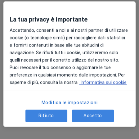
La tua privacy è importante
Accettando, consenti a noi e ai nostri partner di utilizzare
cookie (o tecnologie simili) per raccogliere dati statistici
Dr. Francesco Dibitetto
e fornirti contenuti in base alle tue abitudini di
·
Altro
Urologo, Andrologo
navigazione. Se rifiuti tutti i cookie, utilizzeremo solo
79 recensioni
quelli necessari per il corretto utilizzo del nostro sito.
Puoi revocare il tuo consenso o aggiornare le tue
Indirizzo 1
Indirizzo 2
Indirizzo 3
preferenze in qualsiasi momento dalle impostazioni. Per
saperne di più, consulta la nostra
Informativa sui cookie
Via Flaminia Nuova 280, Roma
•
Mappa
Casa di Cura "Nuova Villa Claudia"
Modifica le impostazioni
Prima visita urologica
150 €
Questo dottore non ha ancora attivato le prenotazioni online presso questo indirizzo.
Rifiuto
Accetto
Chiedi di attivare le prenotazioni online