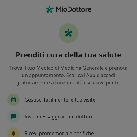
Men
Urologo • Roma, RM
Filters
Assicurazione:
Fisde
Urologi a Roma con Fisde
Prenditi cura della tua salute
In che modo ordiniamo i risultati
Trova il tuo Medico di Medicina Generale e prenota
un appuntamento. Scarica l'App e accedi
Tariffa per prestazioni private. L’importo può variare
gratuitamente a funzionalità esclusive per te:
in base alla copertura assicurativa.
Gestisci facilmente le tue visite
Invia messaggi ai tuoi dottori
Ricevi promemoria e notifiche