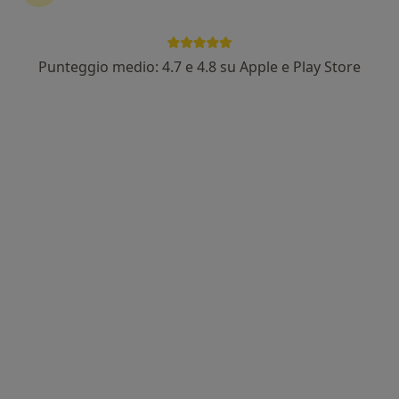
Dr. Giuseppe Palermo
Punteggio medio: 4.7 e 4.8 su Apple e Play Store
·
Altro
Urologo, Andrologo, Chirurgo
61 recensioni
Via Trionfale, n 8024, Roma
•
Mappa
Policlinico Universitario Agostino Gemelli
Prima visita urologica
200 €
Questo dottore non ha ancora attivato le prenotazioni online presso questo indirizzo.
Chiedi di attivare le prenotazioni online