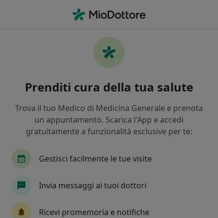
Men
Urologo • Poggibonsi, SI
Filters
Assicurazione
Mappa
Urologi a Poggibonsi. Prenota online la tua
Prenditi cura della tua salute
visita
In che modo ordiniamo i risultati
Trova il tuo Medico di Medicina Generale e prenota
un appuntamento. Scarica l'App e accedi
gratuitamente a funzionalità esclusive per te:
Gestisci facilmente le tue visite
Invia messaggi ai tuoi dottori
Pagamenti online
Ricevi promemoria e notifiche