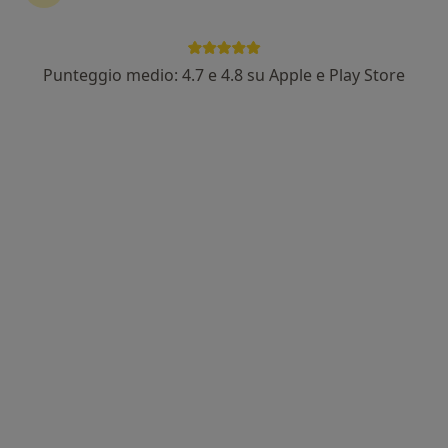
Dr. Antonio Andrea Grosso
·
Altro
Urologo, Chirurgo, Andrologo
305 recensioni
Punteggio medio: 4.7 e 4.8 su Apple e Play Store
Localita Salceto 89a, Poggibonsi
•
Mappa
Gruppo Performance
Prima visita urologica
120 €
Questo dottore non ha ancora attivato le prenotazioni online presso questo indirizzo.
Chiedi di attivare le prenotazioni online
Dr. Tommaso Chini