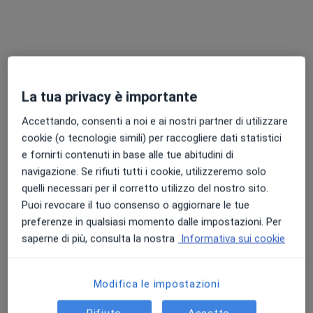
Pagamenti online
La tua privacy è importante
Dott. Giovanni Tasso
·
Altro
Urologo, Andrologo
Accettando, consenti a noi e ai nostri partner di utilizzare
42 recensioni
cookie (o tecnologie simili) per raccogliere dati statistici
e fornirti contenuti in base alle tue abitudini di
Indirizzo 1
Indirizzo 2
Online
navigazione. Se rifiuti tutti i cookie, utilizzeremo solo
quelli necessari per il corretto utilizzo del nostro sito.
Puoi revocare il tuo consenso o aggiornare le tue
Piazza Maestri del Lavoro 27, Siena
•
Mappa
preferenze in qualsiasi momento dalle impostazioni. Per
SienaMed - Giovanni Tasso
saperne di più, consulta la nostra
Informativa sui cookie
Visita urologica
100 €
Questo dottore non ha ancora attivato le prenotazioni online presso questo indirizzo.
Modifica le impostazioni
Chiedi di attivare le prenotazioni online