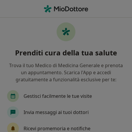
Men
Urologo • Ficarazzi, PA
Filters
Mappa
Urologi a Ficarazzi. Prenota online la tua
Prenditi cura della tua salute
visita
In che modo ordiniamo i risultati
Trova il tuo Medico di Medicina Generale e prenota
un appuntamento. Scarica l'App e accedi
gratuitamente a funzionalità esclusive per te:
Gestisci facilmente le tue visite
Invia messaggi ai tuoi dottori
Dr. Salvatore Minì
Ricevi promemoria e notifiche
·
Altro
Urologo, Andrologo