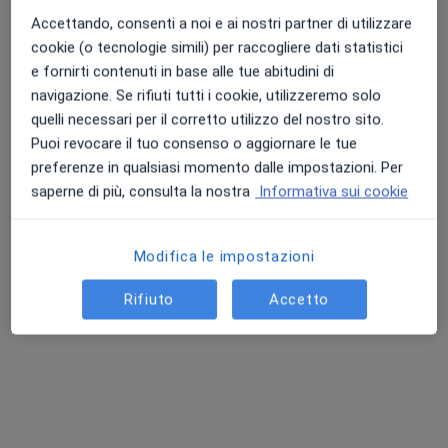
Accettando, consenti a noi e ai nostri partner di utilizzare
cookie (o tecnologie simili) per raccogliere dati statistici
e fornirti contenuti in base alle tue abitudini di
navigazione. Se rifiuti tutti i cookie, utilizzeremo solo
quelli necessari per il corretto utilizzo del nostro sito.
Puoi revocare il tuo consenso o aggiornare le tue
preferenze in qualsiasi momento dalle impostazioni. Per
Dott. Gianluigi Zasa
saperne di più, consulta la nostra
Informativa sui cookie
·
Altro
Urologo, Andrologo
149 recensioni
Modifica le impostazioni
Via dei Quartieri 13/B, Palermo
•
Mappa
Gianluigi Zasa
Rifiuto
Accetto
Prima visita urologica
100 €
Questo dottore non ha ancora attivato le prenotazioni online presso questo indirizzo.
Chiedi di attivare le prenotazioni online