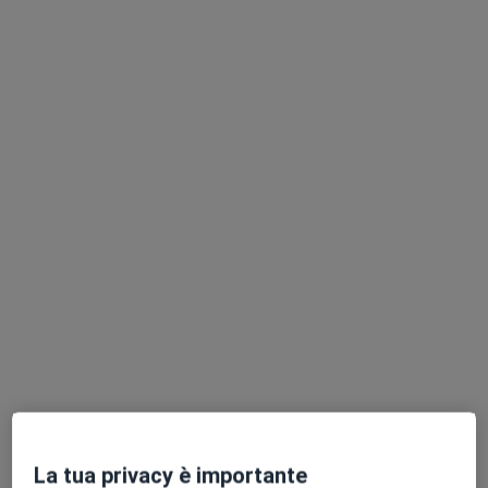
·
Altro
Urologo, Andrologo, Chirurgo
42 recensioni
Indirizzo
Online
Corso Umberto I 540, Ficarazzi
•
Mappa
Studio Privato Ficarazzi
Visita urologica
120 €
Questo dottore non ha ancora attivato le prenotazioni online presso questo indirizzo.
Chiedi di attivare le prenotazioni online
Professionisti sanitari disponibili
Questi professionisti sanitari si trovano fuori
Ficarazzi, PA, in aree vicine alla tua ricerca.
La tua privacy è importante