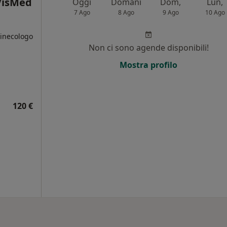
VisMed
Oggi
Domani
Dom,
Lun,
7 Ago
8 Ago
9 Ago
10 Ago
Ginecologo
Non ci sono agende disponibili!
i
Mostra profilo
120 €