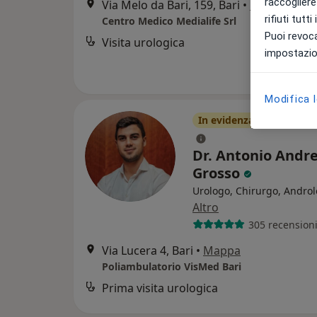
raccogliere 
Via Melo da Bari, 159, Bari
•
Mappa
rifiuti tutt
Centro Medico Medialife Srl
Puoi revoca
Visita urologica
impostazion
Modifica 
In evidenza
Pagamenti
Dr. Antonio Andr
Grosso
Urologo, Chirurgo, Andro
Altro
305 recension
Via Lucera 4, Bari
•
Mappa
Poliambulatorio VisMed Bari
Prima visita urologica