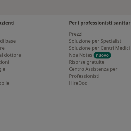
azienti
Per i professionisti sanitar
i
Prezzi
di base
Soluzione per Specialisti
ure
Soluzione per Centri Medici
al dottore
Noa Notes
nuovo
zioni
Risorse gratuite
gie
Centro Assistenza per
Professionisti
bile
HireDoc