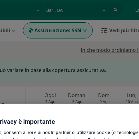
azione, medico, struttura
es: Roma
L
ibili
Assicurazione:
SSN
Vedi più filt
In che modo ordiniamo i r
può variare in base alla copertura assicurativa.
Oggi
Domani
Dom,
Lun,
7 Ago
8 Ago
9 Ago
10 Ago
i
o
privacy è importante
Non ci sono agende disponibili!
 consenti a noi e ai nostri partner di utilizzare cookie (o tecnologie 
Chiedi di attivare le prenotazioni onlin