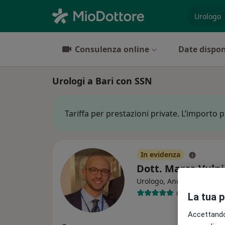
es. prest
Consulenza online
Date dispon
Urologi a Bari con SSN
Tariffa per prestazioni private. L’importo 
In evidenza
Dott. Marco Vulp
·
Altr
Urologo, Andrologo
62 recensioni
La tua 
Accettando,