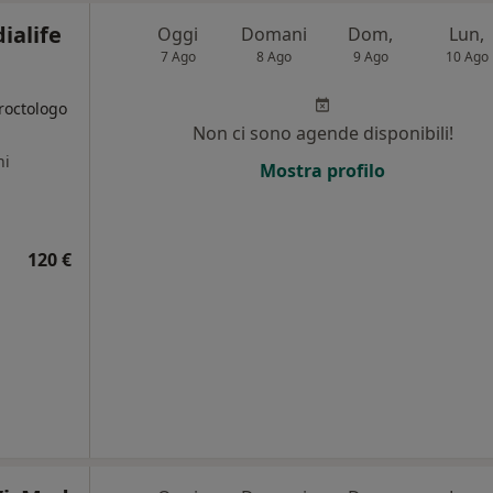
ialife
Oggi
Domani
Dom,
Lun,
7 Ago
8 Ago
9 Ago
10 Ago
roctologo
Non ci sono agende disponibili!
ni
Mostra profilo
120 €