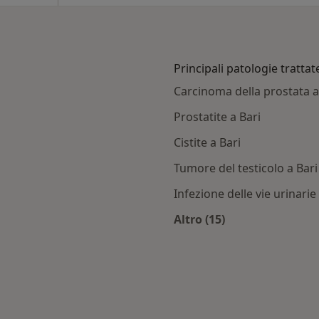
Principali patologie trattat
Carcinoma della prostata a
Prostatite a Bari
Cistite a Bari
Tumore del testicolo a Bari
Infezione delle vie urinarie
Altro (15)
i con SSN
Altro nella categoria:
ittà