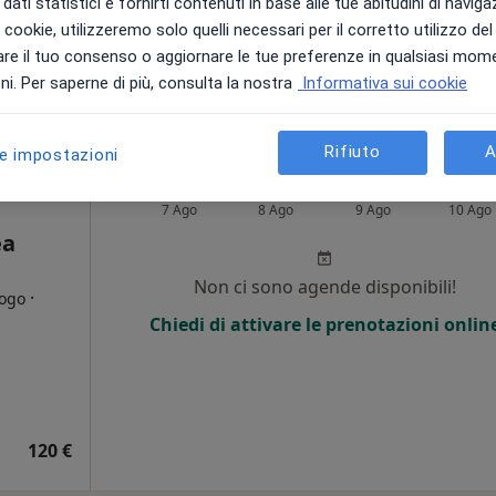
dati statistici e fornirti contenuti in base alle tue abitudini di navig
i i cookie, utilizzeremo solo quelli necessari per il corretto utilizzo de
re il tuo consenso o aggiornare le tue preferenze in qualsiasi mom
120 €
i. Per saperne di più, consulta la nostra
Informativa sui cookie
Rifiuto
A
le impostazioni
Oggi
Domani
Dom,
Lun,
 online
7 Ago
8 Ago
9 Ago
10 Ago
ea
Non ci sono agende disponibili!
·
logo
Chiedi di attivare le prenotazioni onlin
i
120 €