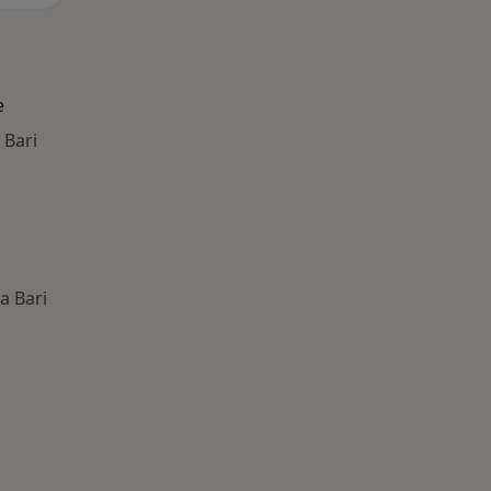
e
 Bari
 a Bari
 Principali patologie trattate