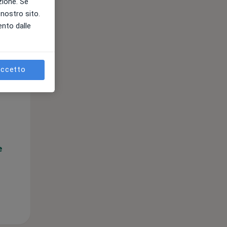
azione. Se
l nostro sito.
ento dalle
ccetto
Mar,
Mer,
Gio,
11 Ago
12 Ago
13 Ago
e