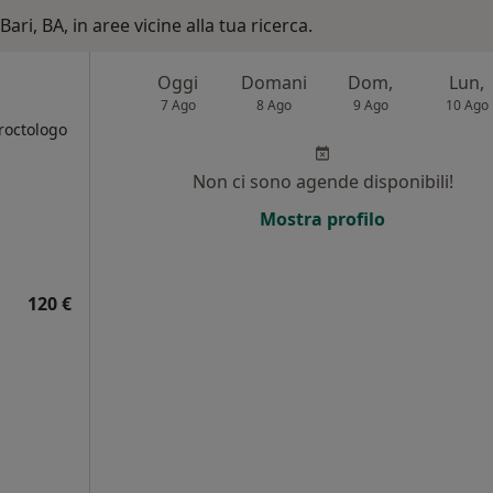
ari, BA, in aree vicine alla tua ricerca.
Oggi
Domani
Dom,
Lun,
7 Ago
8 Ago
9 Ago
10 Ago
roctologo
Non ci sono agende disponibili!
Mostra profilo
120 €