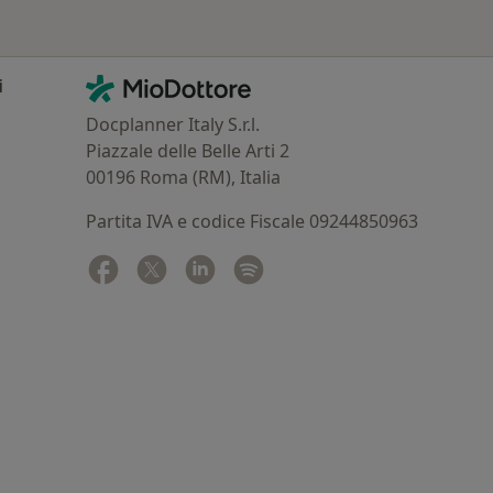
Contatti
MioDottore - Homepage
i
Docplanner Italy S.r.l.
Piazzale delle Belle Arti 2
00196 Roma (RM), Italia
Partita IVA e codice Fiscale 09244850963
Facebook
si apre in una nuova scheda
Twitter
si apre in una nuova scheda
Linkedin
si apre in una nuova scheda
Spotify
si apre in una nuova sched