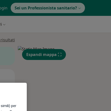
ogin
Sei un Professionista sanitario?
ri
isultati
Espandi mappa
Mar,
Mer,
Gio,
11 Ago
12 Ago
13 Ago
simili) per
e