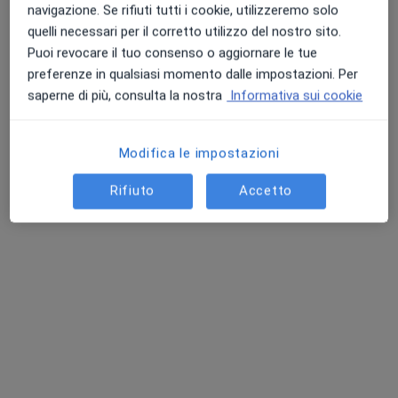
navigazione. Se rifiuti tutti i cookie, utilizzeremo solo
quelli necessari per il corretto utilizzo del nostro sito.
Puoi revocare il tuo consenso o aggiornare le tue
preferenze in qualsiasi momento dalle impostazioni. Per
In evidenza
saperne di più, consulta la nostra
Informativa sui cookie
Dott. Marco Vulpi
·
Altro
Urologo, Andrologo
63 recensioni
Modifica le impostazioni
Via Melo da Bari, 159, Bari
•
Mappa
Rifiuto
Accetto
Centro Medico Medialife Srl
Visita urologica
120 €
Questo dottore non ha ancora attivato le prenotazioni online presso questo indirizzo.
Chiedi di attivare le prenotazioni online