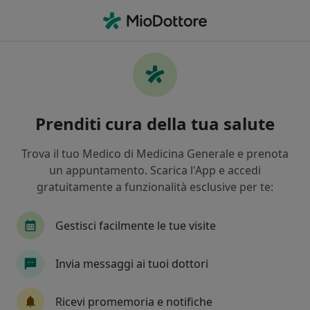
Men
Urologo • Bari, BA
Filters
Assicurazione:
Fondo Est
Urologi a Bari con Fondo Est
Prenditi cura della tua salute
In che modo ordiniamo i risultati
Trova il tuo Medico di Medicina Generale e prenota
un appuntamento. Scarica l'App e accedi
Tariffa per prestazioni private. L’importo può variare
gratuitamente a funzionalità esclusive per te:
in base alla copertura assicurativa.
Gestisci facilmente le tue visite
Invia messaggi ai tuoi dottori
Ricevi promemoria e notifiche