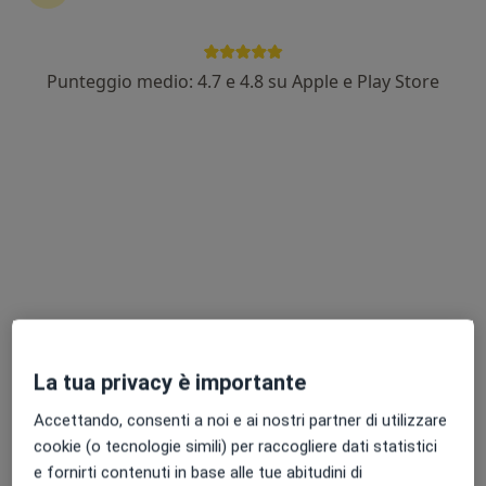
In evidenza
Pagamenti online
Punteggio medio: 4.7 e 4.8 su Apple e Play Store
Dr. Antonio Andrea Grosso
·
Altro
Urologo, Chirurgo, Andrologo
305 recensioni
Via Lucera 4, Bari
•
Mappa
Poliambulatorio VisMed Bari
Prima visita urologica
120 €
Questo dottore non ha ancora attivato le prenotazioni online presso questo indirizzo.
Chiedi di attivare le prenotazioni online
La tua privacy è importante
Accettando, consenti a noi e ai nostri partner di utilizzare
cookie (o tecnologie simili) per raccogliere dati statistici
e fornirti contenuti in base alle tue abitudini di