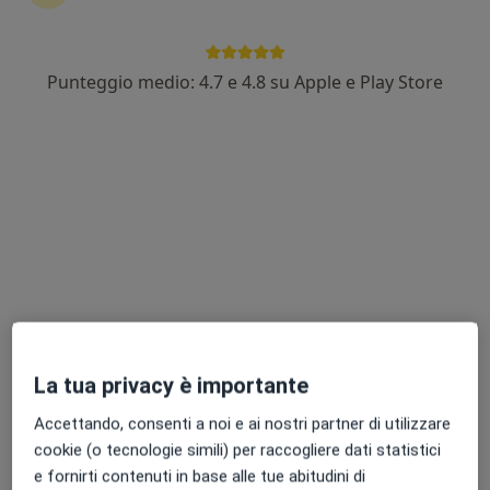
In evidenza
Pagamenti online
Punteggio medio: 4.7 e 4.8 su Apple e Play Store
Dr. Antonio Andrea Grosso
·
Altro
Urologo, Chirurgo, Andrologo
305 recensioni
Via Lucera 4, Bari
•
Mappa
Poliambulatorio VisMed Bari
Prima visita urologica
120 €
Questo dottore non ha ancora attivato le prenotazioni online presso questo indirizzo.
Chiedi di attivare le prenotazioni online
La tua privacy è importante
Accettando, consenti a noi e ai nostri partner di utilizzare
cookie (o tecnologie simili) per raccogliere dati statistici
e fornirti contenuti in base alle tue abitudini di