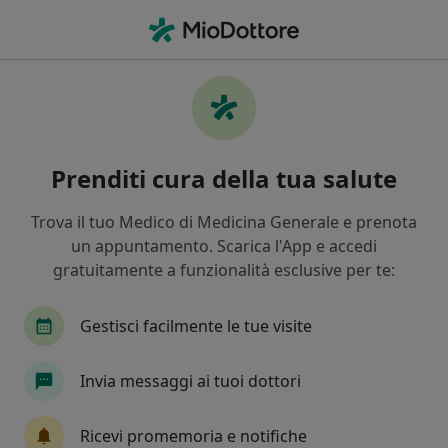
Men
Urologo • Bari, BA
Filters
Assicurazione:
Azienda Amica
Urologi a Bari con Azienda Amica
Prenditi cura della tua salute
In che modo ordiniamo i risultati
Trova il tuo Medico di Medicina Generale e prenota
un appuntamento. Scarica l'App e accedi
Tariffa per prestazioni private. L’importo può variare
gratuitamente a funzionalità esclusive per te:
in base alla copertura assicurativa.
Gestisci facilmente le tue visite
Invia messaggi ai tuoi dottori
Ricevi promemoria e notifiche