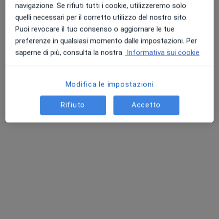
navigazione. Se rifiuti tutti i cookie, utilizzeremo solo
quelli necessari per il corretto utilizzo del nostro sito.
Puoi revocare il tuo consenso o aggiornare le tue
preferenze in qualsiasi momento dalle impostazioni. Per
In evidenza
saperne di più, consulta la nostra
Informativa sui cookie
Dott. Marco Vulpi
·
Altro
Urologo, Andrologo
63 recensioni
Modifica le impostazioni
Via Melo da Bari, 159, Bari
•
Mappa
Rifiuto
Accetto
Centro Medico Medialife Srl
Visita urologica
120 €
Questo dottore non ha ancora attivato le prenotazioni online presso questo indirizzo.
Chiedi di attivare le prenotazioni online