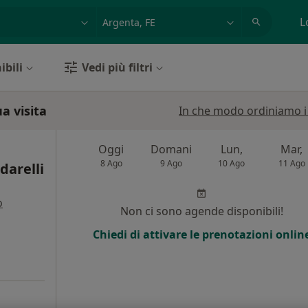
azione, medico, struttura
es: Roma
L
ibili
Vedi più filtri
a visita
In che modo ordiniamo i r
Oggi
Domani
Lun,
Mar,
8 Ago
9 Ago
10 Ago
11 Ago
darelli
o
Non ci sono agende disponibili!
Chiedi di attivare le prenotazioni onlin