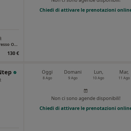
Chiedi di attivare le prenotazioni onlin
a
Ambulatorio Privato libero professionele, presso Ospedale "Santa Maria delle Corci"
130 €
 Ntep
Oggi
Domani
Lun,
Mar,
8 Ago
9 Ago
10 Ago
11 Ago
o
Non ci sono agende disponibili!
Chiedi di attivare le prenotazioni onlin