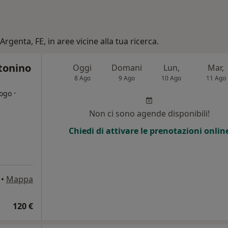
Argenta, FE, in aree vicine alla tua ricerca.
tonino
Oggi
Domani
Lun,
Mar,
8 Ago
9 Ago
10 Ago
11 Ago
·
logo
Non ci sono agende disponibili!
Chiedi di attivare le prenotazioni onlin
•
Mappa
120 €