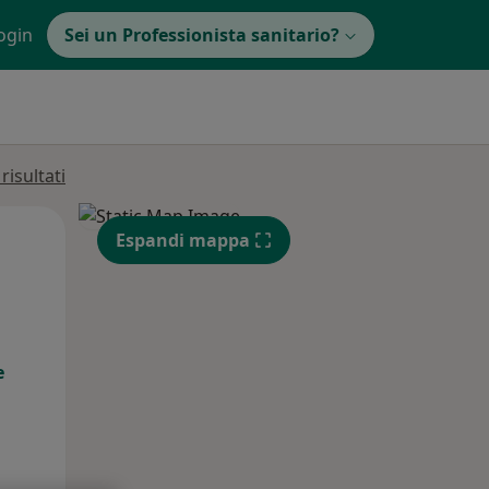
ogin
Sei un Professionista sanitario?
isultati
Mer,
Gio,
Ven,
Espandi mappa
12 Ago
13 Ago
14 Ago
e