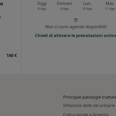
no
Oggi
Domani
Lun,
Mar,
8 Ago
9 Ago
10 Ago
11 Ago
o
Non ci sono agende disponibili!
Chiedi di attivare le prenotazioni onlin
140 €
Principali patologie trattat
Infezione delle vie urinari
Colica renale a Argenta