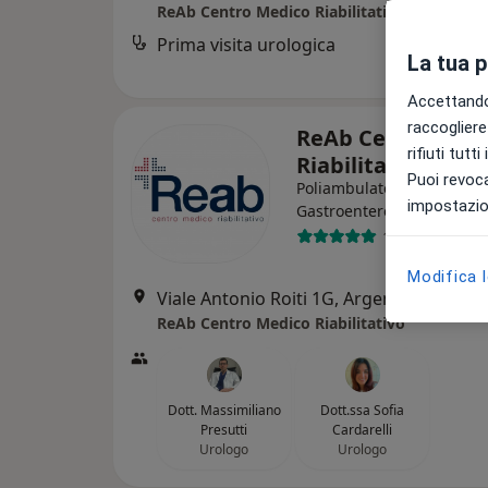
ReAb Centro Medico Riabilitativo
Prima visita urologica
La tua 
Accettando,
raccogliere 
ReAb Centro Med
rifiuti tutt
Riabilitativo
Puoi revoca
Poliambulatorio
impostazion
Gastroenterologo
1533 recensio
Modifica 
Viale Antonio Roiti 1G, Argenta
•
Mappa
ReAb Centro Medico Riabilitativo
Dott. Massimiliano
Dott.ssa Sofia
Presutti
Cardarelli
Urologo
Urologo