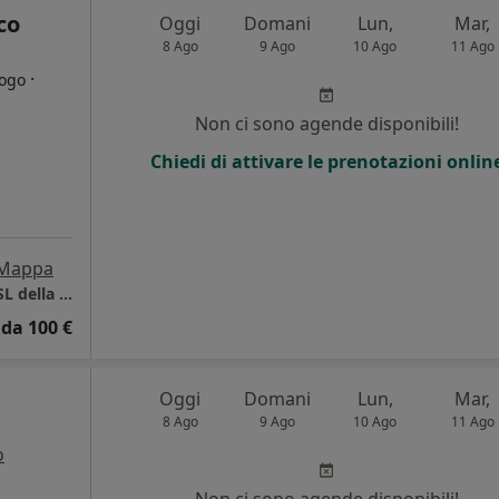
co
Oggi
Domani
Lun,
Mar,
8 Ago
9 Ago
10 Ago
11 Ago
·
logo
Non ci sono agende disponibili!
Chiedi di attivare le prenotazioni onlin
Mappa
CMP Centro di Medicina e Prevenzione - AUSL della Romagna
da 100 €
Oggi
Domani
Lun,
Mar,
8 Ago
9 Ago
10 Ago
11 Ago
o
i
Non ci sono agende disponibili!