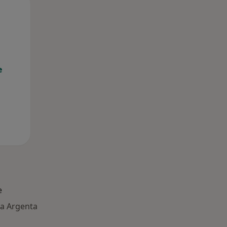
Mer,
Gio,
Ven,
12 Ago
13 Ago
14 Ago
e
e
e a Argenta