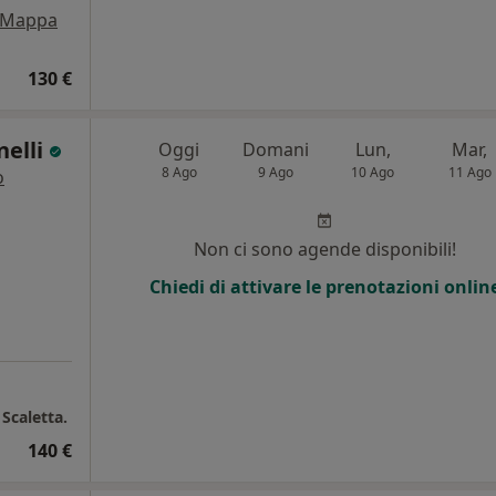
Mappa
130 €
nelli
Oggi
Domani
Lun,
Mar,
8 Ago
9 Ago
10 Ago
11 Ago
o
i
Non ci sono agende disponibili!
Chiedi di attivare le prenotazioni onlin
Scaletta.
140 €