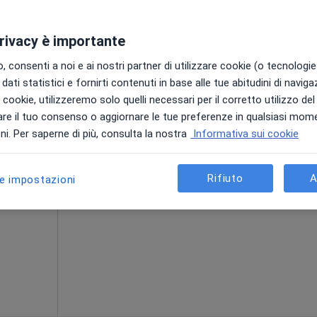
145 €
privacy è importante
 consenti a noi e ai nostri partner di utilizzare cookie (o tecnologie 
dati statistici e fornirti contenuti in base alle tue abitudini di navig
ico
Oggi
Domani
Lun,
Mar,
i i cookie, utilizzeremo solo quelli necessari per il corretto utilizzo de
8 Ago
9 Ago
10 Ago
11 Ago
re il tuo consenso o aggiornare le tue preferenze in qualsiasi mom
i. Per saperne di più, consulta la nostra
Informativa sui cookie
Non ci sono agende disponibili!
ni
Mostra profilo
Rifiuto
A
le impostazioni