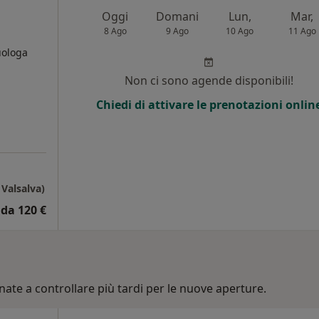
Oggi
Domani
Lun,
Mar,
8 Ago
9 Ago
10 Ago
11 Ago
uologa
i
Non ci sono agende disponibili!
Chiedi di attivare le prenotazioni onlin
Valsalva)
da 120 €
nate a controllare più tardi per le nuove aperture.