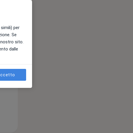
simili) per
azione. Se
Mer,
Gio,
Ven,
l nostro sito.
12 Ago
13 Ago
14 Ago
ento dalle
ccetto