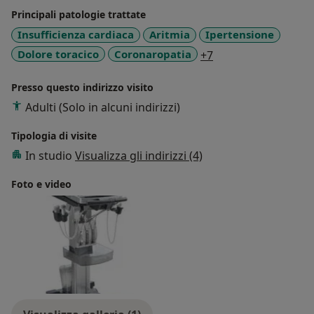
della prevenzione.
Principali patologie trattate
Insufficienza cardiaca
Aritmia
Ipertensione
Infatti la Cardiologia preventiva si pone come obiettivo
a11y_sr_more_dise
Dolore toracico
Coronaropatia
+7
quello di proteggere l’individuo dall’eventualità di
essere colpita da una specifica patologia cardiaca, tra
Presso questo indirizzo visito
cui le più comuni:
Adulti (Solo in alcuni indirizzi)
Blocco di Branca
Ipertrofia cardiaca
Tipologia di visite
Infarto miocardico
In studio
Visualizza gli indirizzi (4)
Valvulopatie
Foto e video
Ed individuando e combattendo i principali fattori di
rischio:
Obesità
Diabete
Fumo
Dislipidemia