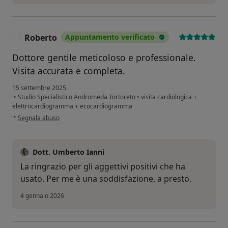
Roberto
Appuntamento verificato
R
Dottore gentile meticoloso e professionale.
Visita accurata e completa.
15 settembre 2025
•
Studio Specialistico Andromeda Tortoreto
•
visita cardiologica +
elettrocardiogramma + ecocardiogramma
secondo l'opinione dell'utente Roberto
•
Segnala abuso
Dott. Umberto Ianni
La ringrazio per gli aggettivi positivi che ha
usato. Per me è una soddisfazione, a presto.
4 gennaio 2026