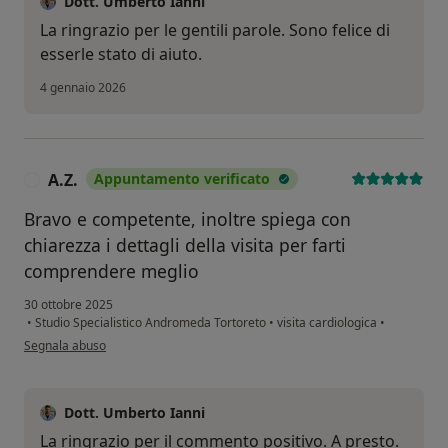
Dott. Umberto Ianni
La ringrazio per le gentili parole. Sono felice di
esserle stato di aiuto.
4 gennaio 2026
A.Z.
Appuntamento verificato
A
Bravo e competente, inoltre spiega con
chiarezza i dettagli della visita per farti
comprendere meglio
30 ottobre 2025
•
Studio Specialistico Andromeda Tortoreto
•
visita cardiologica
•
secondo l'opinione dell'utente A.Z.
Segnala abuso
Dott. Umberto Ianni
La ringrazio per il commento positivo. A presto.