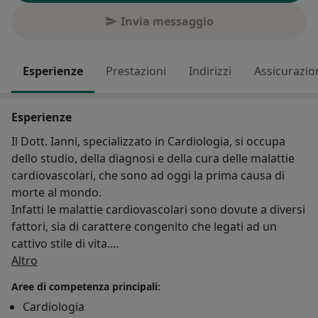
Invia messaggio
Esperienze
Prestazioni
Indirizzi
Assicurazio
Esperienze
Il Dott. Ianni, specializzato in Cardiologia, si occupa
dello studio, della diagnosi e della cura delle malattie
cardiovascolari, che sono ad oggi la prima causa di
morte al mondo.
Infatti le malattie cardiovascolari sono dovute a diversi
fattori, sia di carattere congenito che legati ad un
cattivo stile di vita.
Su di me
Altro
Quindi, oltre alla cura e alla riabilitazione del paziente
Aree di competenza principali:
sottoposto ad intervento di rivascolarizzazione, una
Cardiologia
fase fondamentale del lavoro del Cardiologo è quella