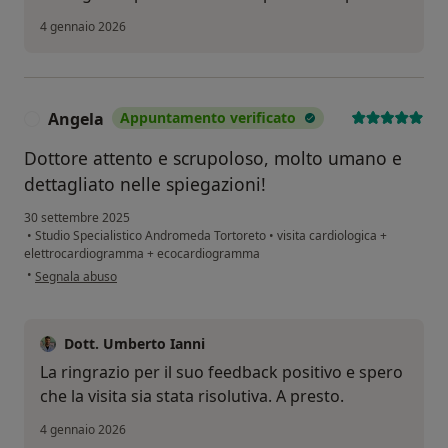
4 gennaio 2026
Angela
Appuntamento verificato
A
Dottore attento e scrupoloso, molto umano e
dettagliato nelle spiegazioni!
30 settembre 2025
•
Studio Specialistico Andromeda Tortoreto
•
visita cardiologica +
elettrocardiogramma + ecocardiogramma
secondo l'opinione dell'utente Angela
•
Segnala abuso
Dott. Umberto Ianni
La ringrazio per il suo feedback positivo e spero
che la visita sia stata risolutiva. A presto.
4 gennaio 2026