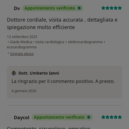
Dv
Appuntamento verificato
D
Dottore cordiale, visita accurata , dettagliata e
spiegazione molto efficiente
12 settembre 2025
•
Giada Medica
•
visita cardiologica + elettrocardiogramma +
ecocardiogramma
secondo l'opinione dell'utente Dv
•
Segnala abuso
Dott. Umberto Ianni
La ringrazio per il commento positivo. A presto.
4 gennaio 2026
Daycol
Appuntamento verificato
D
Competente, scrupoloso, empatico.