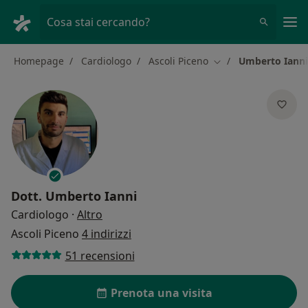
Men
Cosa stai cercando?
Homepage
Cardiologo
Ascoli Piceno
Umberto Ianni
Cambia città
Dott.
Umberto Ianni
sulle specializzazioni
Cardiologo
·
Altro
Ascoli Piceno
4 indirizzi
51 recensioni
Prenota una visita