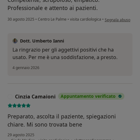
Professionale e attento ai pazienti.
secondo l'opinione d
30 agosto 2025
•
Centro Le Palme
•
visita cardiologica
•
Segnala abuso
Dott. Umberto Ianni
La ringrazio per gli aggettivi positivi che ha
usato. Per me è una soddisfazione, a presto.
4 gennaio 2026
Cinzia Camaioni
Appuntamento verificato
C
Preparato, ascolta il paziente, spiegazioni
chiare. Mi sono trovata bene
29 agosto 2025