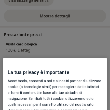
Visualizza galleria (1)
Dopo un’accurata visita, il Dott. Ianni potrà sottoporre
il paziente ad un elettrocardiogramma, e sulla base
Mostra dettagli
delle notizie raccolte, potrà richiedere ulteriori
sull'esperienza
accertamenti, quali ecocolordoppler cardiaco, ECG a
riposo e test di II livello
Prestazioni e prezzi
Visita cardiologica
130 €
Dettagli
ECG dinamico secondo holter
70 €
Dettagli
La tua privacy è importante
Accettando, consenti a noi e ai nostri partner di utilizzare
Ecocolordoppler cardiaco
cookie (o tecnologie simili) per raccogliere dati statistici
80 € - 90 €
Dettagli
e fornirti contenuti in base alle tue abitudini di
navigazione. Se rifiuti tutti i cookie, utilizzeremo solo
Ecografia
quelli necessari per il corretto utilizzo del nostro sito.
90 € - 100 €
Dettagli