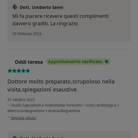
Dott. Umberto Ianni
Mi fa piacere ricevere questi complimenti
davvero graditi. La ringrazio
26 febbraio 2026
Oddi teresa
Appuntamento verificato
O
Dottore molto preparato,scrupoloso nella
visita,spiegazioni esaustive.
31 ottobre 2025
•
Studio Specialistico Andromeda Tortoreto
•
visita cardiologica +
elettrocardiogramma + ecocardiogramma
secondo l'opinione dell'utente Oddi teresa
•
Segnala abuso