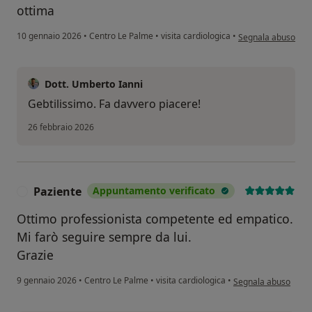
ottima
secondo l'opinione 
10 gennaio 2026
•
Centro Le Palme
•
visita cardiologica
•
Segnala abuso
Dott. Umberto Ianni
Gebtilissimo. Fa davvero piacere!
26 febbraio 2026
Paziente
Appuntamento verificato
P
Ottimo professionista competente ed empatico.
Mi farò seguire sempre da lui.
Grazie
secondo l'opinione d
9 gennaio 2026
•
Centro Le Palme
•
visita cardiologica
•
Segnala abuso