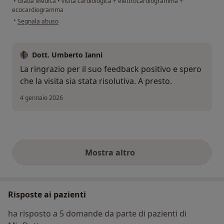
•
Giada Medica
•
visita cardiologica + elettrocardiogramma +
ecocardiogramma
secondo l'opinione dell'utente Cinzia Camaioni
•
Segnala abuso
Dott. Umberto Ianni
La ringrazio per il suo feedback positivo e spero
che la visita sia stata risolutiva. A presto.
4 gennaio 2026
Mostra altro
opinioni di cui sopra
Risposte ai pazienti
ha risposto a 5 domande da parte di pazienti di