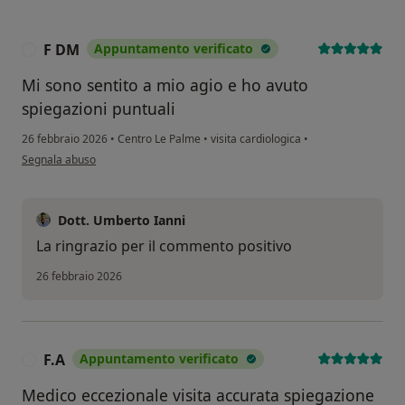
F DM
Appuntamento verificato
F
Mi sono sentito a mio agio e ho avuto
spiegazioni puntuali
26 febbraio 2026
•
Centro Le Palme
•
visita cardiologica
•
secondo l'opinione dell'utente F DM
Segnala abuso
Dott. Umberto Ianni
La ringrazio per il commento positivo
26 febbraio 2026
F.A
Appuntamento verificato
F
Medico eccezionale visita accurata spiegazione